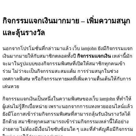
กิจกรรมแจกเงินมากมาย – เพิ่มความสนุก
และลุ้นรางวัล
นอกจากโปรโมชั่นที่กล่าวมาแล้ว เว็บ iamjohn ยังมีกิจกรรมแจก
เงินมากมายให้กับสมาชิกตลอดทั้งปี
กิจกรรมแจกเงิน
เหล่านี้มัก
จะมาในรูปแบบของกิจกรรมพิเศษที่เปิดให้สมาชิกทุกคนเข้า
ร่วม ไม่ว่าจะเป็นกิจกรรมสะสมแต้ม การร่วมสนุกในช่วง
เทศกาลพิเศษ หรือกิจกรรมทายผลที่เพิ่มความตื่นเต้นให้กับการ
เล่นหวย
กิจกรรมแจกเงินเป็นหนึ่งในความพิเศษของเว็บ iamjohn ที่ทำให้
ผู้เล่นไม่รู้สึกเบื่อหน่าย เพราะนอกจากการแทงหวยออนไลน์แล้ว
ยังมีโอกาสเข้าร่วมกิจกรรมพิเศษที่สามารถลุ้นรับเงินรางวัลได้
อีกด้วย สมาชิกทุกคนสามารถเข้าร่วมกิจกรรมเหล่านี้ได้อย่าง
ง่ายดาย ไม่ต้องมีเงื่อนไขซับซ้อนใด ๆ และที่สำคัญคือมีกิจกรรม