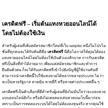
เครดิตฟรี – เริ่มต้นแทงหวยออนไลน์ได้
โดยไม่ต้องใช้เงิน
สำหรับผู้เล่นที่เพิ่งสมัครสมาชิกใหม่ที่เว็บ iamjohn หนึ่งในโปรโม
ชั่นที่ทุกคนจะได้รับทันทีคือ
เครดิตฟรี
นี่คือโอกาสให้คุณได้ลอง
แทงหวยออนไลน์โดยไม่ต้องใช้เงินตัวเองสักบาท การรับเครดิต
ฟรีเป็นสิ่งที่ทำได้ง่ายมาก เพียงแค่สมัครสมาชิกและทำการ
ยืนยันตัวตน ก็จะได้รับเครดิตฟรีเข้าไปยังบัญชีผู้ใช้งานทันที
สามารถนำเครดิตนี้ไปใช้แทงหวยได้หลากหลายประเภท ไม่ว่า
จะเป็นหวยรัฐบาล หวยหุ้น หวยยี่กี หรือหวยต่างประเทศอื่น ๆ
เครดิตฟรีเป็นตัวเลือกที่ดีสำหรับผู้เล่นที่ยังไม่มั่นใจว่าจะแทงหวย
แบบออนไลน์ยังไง หรือยังไม่เคยลองเล่นหวยบนเว็บนี้มาก่อน
เพราะเป็นการทดลองระบบได้โดยไม่ต้องลงทุนจริง หากคุณใช้