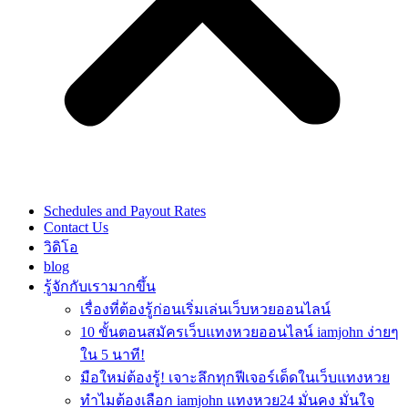
Schedules and Payout Rates
Contact Us
วิดิโอ
blog
รู้จักกับเรามากขึ้น
เรื่องที่ต้องรู้ก่อนเริ่มเล่นเว็บหวยออนไลน์
10 ขั้นตอนสมัครเว็บแทงหวยออนไลน์ iamjohn ง่ายๆ
ใน 5 นาที!
มือใหม่ต้องรู้! เจาะลึกทุกฟีเจอร์เด็ดในเว็บแทงหวย
ทำไมต้องเลือก iamjohn แทงหวย24 มั่นคง มั่นใจ