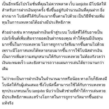
เป็นอีกหนึ่งโปรโมชั่นที่คุณไม่ควรพลาด เว็บ iamjohn มีโบนัสให้
สำหรับการฝากเงินทุกครั้ง ซึ่งขึ้นอยู่กับจำนวนเงินที่คุณฝาก ยิ่ง
ฝากมาก โบนัสที่ได้รับก็จะมากขึ้นตามไปด้วย เป็นวิธีที่ช่วยเพิ่ม
ทุนในการแทงหวยได้อย่างมีประสิทธิภาพ
ตัวอย่างเช่น หากคุณฝากเงินเข้าสู่ระบบ โบนัสที่ได้รับอาจเป็น
เปอร์เซ็นต์เพิ่มเติมจากยอดเงินฝากของคุณ ทำให้คุณมีเงินทุน
มากขึ้นในการแทงหวย โอกาสถูกรางวัลจึงมากขึ้นตามไปด้วย
เพราะมีโอกาสแทงได้หลายรอบมากขึ้น การใช้โบนัสฝากเงิน
เป็นการเพิ่มความสนุกสนานให้กับการแทงหวย ไม่ต้องกังวลว่า
เงินจะหมดเร็ว และยังสามารถวางแผนการเล่นได้ยาวนานกว่า
เดิม
ไม่ว่าจะเป็นการฝากเงินในจำนวนมากหรือน้อย ทางเว็บก็ยังคงมี
โบนัสให้กับผู้เล่นเสมอ ซึ่งโบนัสนี้สามารถใช้ได้กับการแทงหวย
ทุกประเภทบนเว็บ iamjohn นับว่าเป็นตัวช่วยที่ทำให้การเล่นหวย
มีประสิทธิภาพและสร้างโอกาสในการถูกรางวัลมากขึ้นอย่าง
แท้จริง