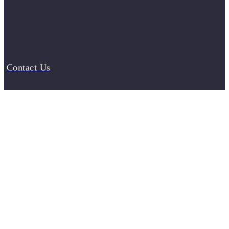
Contact Us