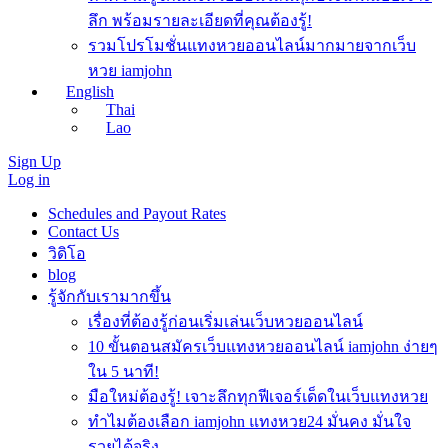
ลึก พร้อมรายละเอียดที่คุณต้องรู้!
รวมโปรโมชั่นแทงหวยออนไลน์มากมายจากเว็บ
หวย iamjohn
English
Thai
Lao
Sign Up
Log in
Schedules and Payout Rates
Contact Us
วิดิโอ
blog
รู้จักกับเรามากขึ้น
เรื่องที่ต้องรู้ก่อนเริ่มเล่นเว็บหวยออนไลน์
10 ขั้นตอนสมัครเว็บแทงหวยออนไลน์ iamjohn ง่ายๆ
ใน 5 นาที!
มือใหม่ต้องรู้! เจาะลึกทุกฟีเจอร์เด็ดในเว็บแทงหวย
ทำไมต้องเลือก iamjohn แทงหวย24 มั่นคง มั่นใจ
รวยได้จริง