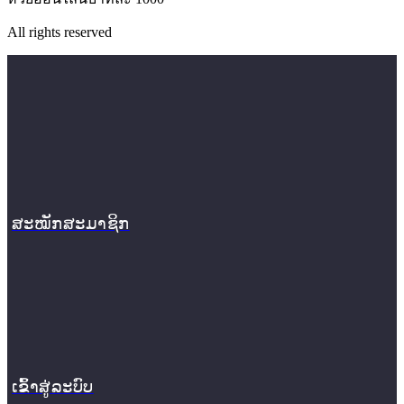
All rights reserved
ສະໝັກສະມາຊິກ
ເຂົ້າສູ່ລະບົບ