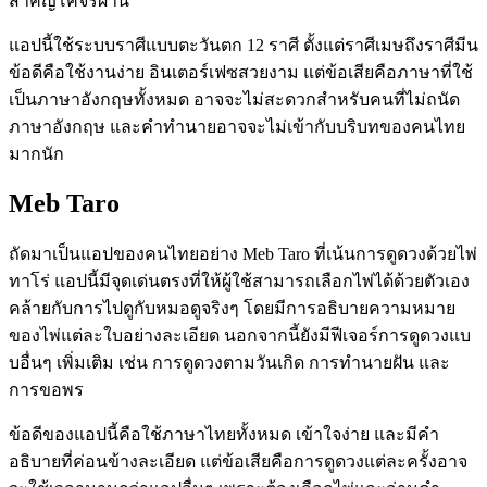
สำคัญโคจรผ่าน
แอปนี้ใช้ระบบราศีแบบตะวันตก 12 ราศี ตั้งแต่ราศีเมษถึงราศีมีน
ข้อดีคือใช้งานง่าย อินเตอร์เฟซสวยงาม แต่ข้อเสียคือภาษาที่ใช้
เป็นภาษาอังกฤษทั้งหมด อาจจะไม่สะดวกสำหรับคนที่ไม่ถนัด
ภาษาอังกฤษ และคำทำนายอาจจะไม่เข้ากับบริบทของคนไทย
มากนัก
Meb Taro
ถัดมาเป็นแอปของคนไทยอย่าง Meb Taro ที่เน้นการดูดวงด้วยไพ่
ทาโร่ แอปนี้มีจุดเด่นตรงที่ให้ผู้ใช้สามารถเลือกไพ่ได้ด้วยตัวเอง
คล้ายกับการไปดูกับหมอดูจริงๆ โดยมีการอธิบายความหมาย
ของไพ่แต่ละใบอย่างละเอียด นอกจากนี้ยังมีฟีเจอร์การดูดวงแบ
บอื่นๆ เพิ่มเติม เช่น การดูดวงตามวันเกิด การทำนายฝัน และ
การขอพร
ข้อดีของแอปนี้คือใช้ภาษาไทยทั้งหมด เข้าใจง่าย และมีคำ
อธิบายที่ค่อนข้างละเอียด แต่ข้อเสียคือการดูดวงแต่ละครั้งอาจ