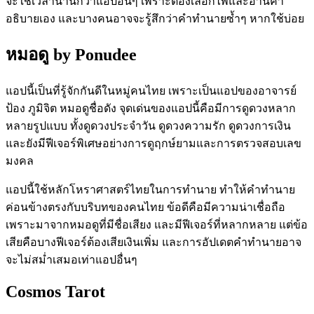
จะใช้เวลานานกว่าแอปอื่นๆ เพราะต้องเลือกไพ่และอ่านคำ
อธิบายเอง และบางคนอาจจะรู้สึกว่าคำทำนายซ้ำๆ หากใช้บ่อย
หมอดู by Ponudee
แอปนี้เป็นที่รู้จักกันดีในหมู่คนไทย เพราะเป็นแอปของอาจารย์
ป้อง ภูมิจิต หมอดูชื่อดัง จุดเด่นของแอปนี้คือมีการดูดวงหลาก
หลายรูปแบบ ทั้งดูดวงประจำวัน ดูดวงความรัก ดูดวงการเงิน
และยังมีฟีเจอร์พิเศษอย่างการดูฤกษ์ยามและการตรวจสอบเลข
มงคล
แอปนี้ใช้หลักโหราศาสตร์ไทยในการทำนาย ทำให้คำทำนาย
ค่อนข้างตรงกับบริบทของคนไทย ข้อดีคือมีความน่าเชื่อถือ
เพราะมาจากหมอดูที่มีชื่อเสียง และมีฟีเจอร์ที่หลากหลาย แต่ข้อ
เสียคือบางฟีเจอร์ต้องเสียเงินเพิ่ม และการอัปเดตคำทำนายอาจ
จะไม่สม่ำเสมอเท่าแอปอื่นๆ
Cosmos Tarot