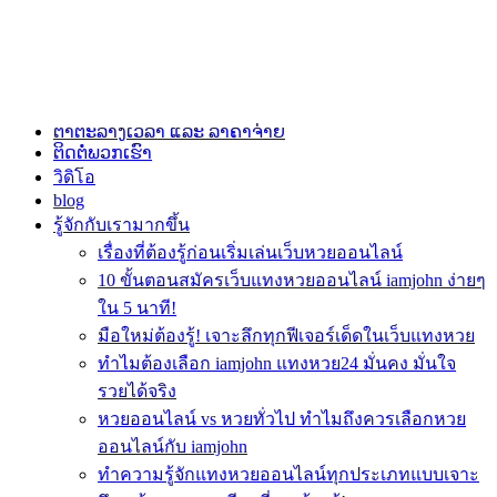
ຕາຕະລາງເວລາ ແລະ ລາຄາຈ່າຍ
ຕິດຕໍ່ພວກເຮົາ
วิดิโอ
blog
รู้จักกับเรามากขึ้น
เรื่องที่ต้องรู้ก่อนเริ่มเล่นเว็บหวยออนไลน์
10 ขั้นตอนสมัครเว็บแทงหวยออนไลน์ iamjohn ง่ายๆ
ใน 5 นาที!
มือใหม่ต้องรู้! เจาะลึกทุกฟีเจอร์เด็ดในเว็บแทงหวย
ทำไมต้องเลือก iamjohn แทงหวย24 มั่นคง มั่นใจ
รวยได้จริง
หวยออนไลน์ vs หวยทั่วไป ทำไมถึงควรเลือกหวย
ออนไลน์กับ iamjohn
ทำความรู้จักแทงหวยออนไลน์ทุกประเภทแบบเจาะ