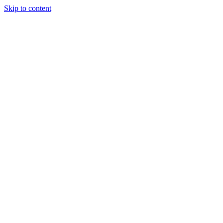
Skip to content