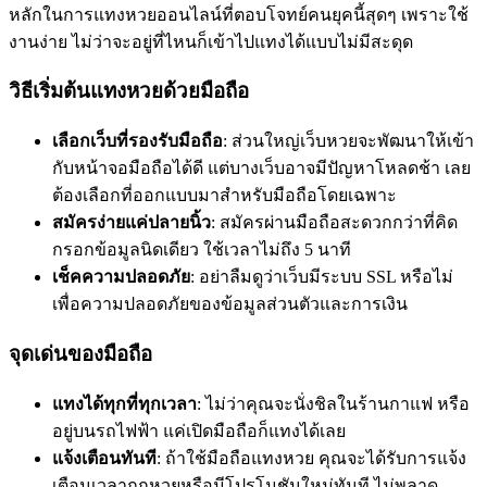
หลักในการแทงหวยออนไลน์ที่ตอบโจทย์คนยุคนี้สุดๆ เพราะใช้
งานง่าย ไม่ว่าจะอยู่ที่ไหนก็เข้าไปแทงได้แบบไม่มีสะดุด
วิธีเริ่มต้นแทงหวยด้วยมือถือ
เลือกเว็บที่รองรับมือถือ
: ส่วนใหญ่เว็บหวยจะพัฒนาให้เข้า
กับหน้าจอมือถือได้ดี แต่บางเว็บอาจมีปัญหาโหลดช้า เลย
ต้องเลือกที่ออกแบบมาสำหรับมือถือโดยเฉพาะ
สมัครง่ายแค่ปลายนิ้ว
: สมัครผ่านมือถือสะดวกกว่าที่คิด
กรอกข้อมูลนิดเดียว ใช้เวลาไม่ถึง 5 นาที
เช็คความปลอดภัย
: อย่าลืมดูว่าเว็บมีระบบ SSL หรือไม่
เพื่อความปลอดภัยของข้อมูลส่วนตัวและการเงิน
จุดเด่นของมือถือ
แทงได้ทุกที่ทุกเวลา
: ไม่ว่าคุณจะนั่งชิลในร้านกาแฟ หรือ
อยู่บนรถไฟฟ้า แค่เปิดมือถือก็แทงได้เลย
แจ้งเตือนทันที
: ถ้าใช้มือถือแทงหวย คุณจะได้รับการแจ้ง
เตือนเวลาถูกหวยหรือมีโปรโมชันใหม่ทันที ไม่พลาด