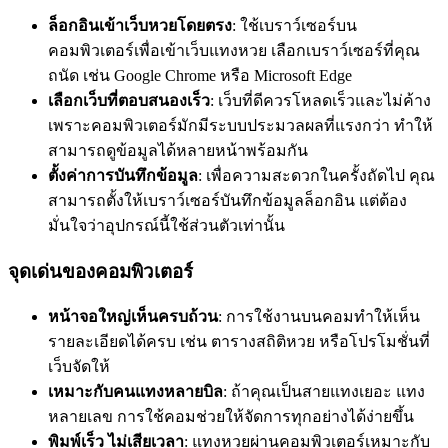
ล็อกอินเข้าเว็บหวยโดยตรง
: ใช้เบราว์เซอร์บน
คอมพิวเตอร์เพื่อเข้าเว็บแทงหวย เลือกเบราว์เซอร์ที่คุณ
ถนัด เช่น Google Chrome หรือ Microsoft Edge
เลือกเว็บที่ตอบสนองเร็ว
: เว็บที่ดีควรโหลดเร็วและไม่ค้าง
เพราะคอมพิวเตอร์มักมีระบบประมวลผลที่แรงกว่า ทำให้
สามารถดูข้อมูลได้หลายหน้าพร้อมกัน
ตั้งค่าการบันทึกข้อมูล
: เพื่อความสะดวกในครั้งถัดไป คุณ
สามารถตั้งให้เบราว์เซอร์บันทึกข้อมูลล็อกอิน แต่ต้อง
มั่นใจว่าอุปกรณ์นี้ใช้ส่วนตัวเท่านั้น
จุดเด่นของคอมพิวเตอร์
หน้าจอใหญ่เห็นครบถ้วน
: การใช้งานบนคอมทำให้เห็น
รายละเอียดได้ครบ เช่น ตารางสถิติหวย หรือโปรโมชั่นที่
เว็บจัดให้
เหมาะกับคนแทงหลายบิล
: ถ้าคุณเป็นสายแทงเยอะ แทง
หลายเลข การใช้คอมช่วยให้จัดการทุกอย่างได้ง่ายขึ้น
พิมพ์เร็ว ไม่เสียเวลา
: แทงหวยผ่านคอมพิวเตอร์เหมาะกับ