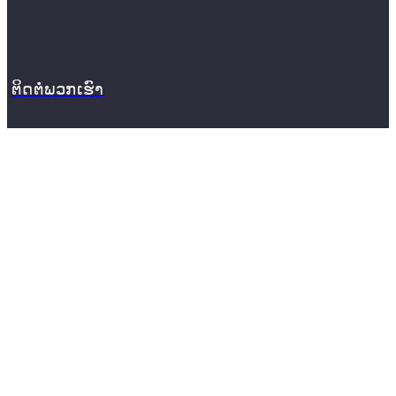
ຕິດຕໍ່ພວກເຮົາ