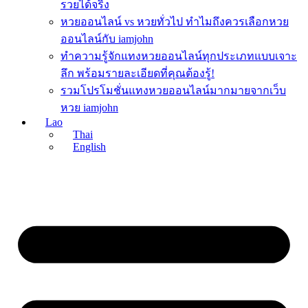
รวยได้จริง
หวยออนไลน์ vs หวยทั่วไป ทำไมถึงควรเลือกหวย
ออนไลน์กับ iamjohn
ทำความรู้จักแทงหวยออนไลน์ทุกประเภทแบบเจาะ
ลึก พร้อมรายละเอียดที่คุณต้องรู้!
รวมโปรโมชั่นแทงหวยออนไลน์มากมายจากเว็บ
หวย iamjohn
Lao
Thai
English