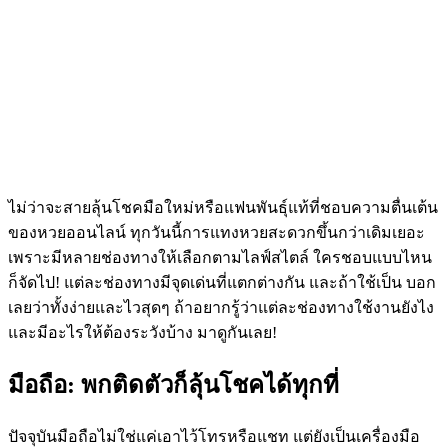
ไม่ว่าจะสายลุ้นโชคมือใหม่หรือแฟนพันธุ์แท้ที่ชอบความตื่นเต้น
ของหวยออนไลน์ ทุกวันนี้การแทงหวยสะดวกขึ้นกว่าเดิมเยอะ
เพราะมีหลายช่องทางให้เลือกตามไลฟ์สไตล์ ใครชอบแบบไหน
ก็จัดไป! แต่ละช่องทางมีจุดเด่นที่แตกต่างกัน และถ้าใช้เป็น บอก
เลยว่าทั้งง่ายและไวสุดๆ ถ้าอยากรู้ว่าแต่ละช่องทางใช้งานยังไง
และมีอะไรให้ต้องระวังบ้าง มาดูกันเลย!
มือถือ: พกติดตัวก็ลุ้นโชคได้ทุกที่
ปัจจุบันมือถือไม่ใช่แค่เอาไว้โทรหรือแชท แต่ยังเป็นเครื่องมือ