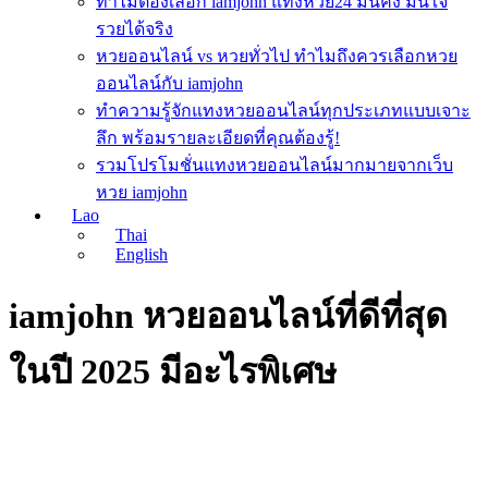
ทำไมต้องเลือก iamjohn แทงหวย24 มั่นคง มั่นใจ
รวยได้จริง
หวยออนไลน์ vs หวยทั่วไป ทำไมถึงควรเลือกหวย
ออนไลน์กับ iamjohn
ทำความรู้จักแทงหวยออนไลน์ทุกประเภทแบบเจาะ
ลึก พร้อมรายละเอียดที่คุณต้องรู้!
รวมโปรโมชั่นแทงหวยออนไลน์มากมายจากเว็บ
หวย iamjohn
Lao
Thai
English
iamjohn หวยออนไลน์ที่ดีที่สุด
ในปี 2025 มีอะไรพิเศษ