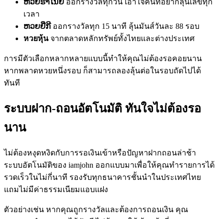
ຫວຍຮ່າໂນຍ
ออกรางวัลทุกวัน เอาใจคนที่อยากลุ้นเลขทุก
เวลา
ຫວຍຢີ່ກີ
ออกรางวัลทุก 15 นาที ลุ้นมันส์วันละ 88 รอบ
หวยหุ้น
จากตลาดหลักทรัพย์ทั้งไทยและต่างประเทศ
การมีตัวเลือกหลากหลายแบบนี้ทำให้คุณไม่ต้องรอคอยนาน
หากพลาดหวยหนึ่งรอบ ก็สามารถลองลุ้นต่อในรอบถัดไปได้
ทันที
ระบบฝาก-ถอนอัตโนมัติ ทันใจไม่ต้องรอ
นาน
ไม่ต้องหงุดหงิดกับการรอเงินเข้าหรือปัญหาฝากถอนล่าช้า
ระบบอัตโนมัติของ iamjohn ออกแบบมาเพื่อให้คุณทำรายการได้
รวดเร็วในไม่กี่นาที รองรับทุกธนาคารชั้นนำในประเทศไทย
แถมไม่มีค่าธรรมเนียมแอบแฝง
ตัวอย่างเช่น หากคุณถูกรางวัลและต้องการถอนเงิน คุณ