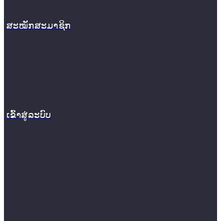
ສະໝັກສະມາຊິກ
ເຂົ້າສູ່ລະບົບ