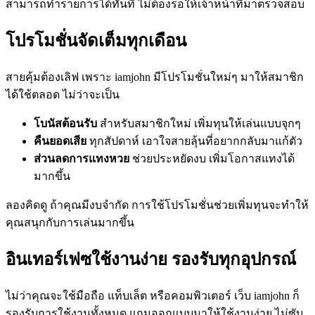
สามารถทำรายการได้ทันที ไม่ต้องรอให้เจ้าหน้าที่มาตรวจสอบ
โปรโมชั่นจัดเต็มทุกเดือน
สายคุ้มต้องเลิฟ เพราะ iamjohn มีโปรโมชั่นใหม่ๆ มาให้สมาชิก
ได้ใช้ตลอด ไม่ว่าจะเป็น
โบนัสต้อนรับ
สำหรับสมาชิกใหม่ เพิ่มทุนให้เล่นแบบจุกๆ
คืนยอดเสีย
ทุกสัปดาห์ เอาใจสายลุ้นที่อยากกลับมาแก้ตัว
ส่วนลดการแทงหวย
ช่วยประหยัดงบ เพิ่มโอกาสแทงได้
มากขึ้น
ลองคิดดู ถ้าคุณมีงบจำกัด การใช้โปรโมชั่นช่วยเพิ่มทุนจะทำให้
คุณสนุกกับการเล่นมากขึ้น
อินเทอร์เฟซใช้งานง่าย รองรับทุกอุปกรณ์
ไม่ว่าคุณจะใช้มือถือ แท็บเล็ต หรือคอมพิวเตอร์ เว็บ iamjohn ก็
รองรับการใช้งานทั้งหมด แถมออกแบบมาให้ใช้งานง่าย ไม่ซับ