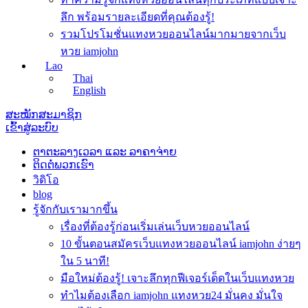
ลึก พร้อมรายละเอียดที่คุณต้องรู้!
รวมโปรโมชั่นแทงหวยออนไลน์มากมายจากเว็บ
หวย iamjohn
Lao
Thai
English
ສະໝັກສະມາຊິກ
ເຂົ້າສູ່ລະບົບ
ຕາຕະລາງເວລາ ແລະ ລາຄາຈ່າຍ
ຕິດຕໍ່ພວກເຮົາ
วิดิโอ
blog
รู้จักกับเรามากขึ้น
เรื่องที่ต้องรู้ก่อนเริ่มเล่นเว็บหวยออนไลน์
10 ขั้นตอนสมัครเว็บแทงหวยออนไลน์ iamjohn ง่ายๆ
ใน 5 นาที!
มือใหม่ต้องรู้! เจาะลึกทุกฟีเจอร์เด็ดในเว็บแทงหวย
ทำไมต้องเลือก iamjohn แทงหวย24 มั่นคง มั่นใจ