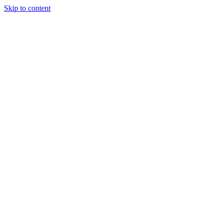
Skip to content