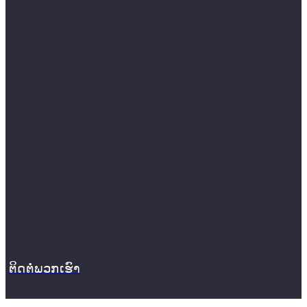
ຕິດຕໍ່ພວກເຮົາ