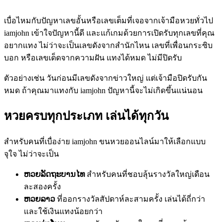
เบื่อไหมกับปัญหาเลขอั้นหรือเลขเต็มที่เจอจากเจ้ามือหวยทั่วไป
iamjohn เข้าใจปัญหานี้ดี และแก้เกมด้วยการเปิดรับทุกเลขที่คุณ
อยากแทง ไม่ว่าจะเป็นเลขดังจากสำนักไหน เลขที่เพื่อนกระซิบ
บอก หรือเลขเด็ดจากความฝัน แทงได้หมด ไม่มีปิดรับ
ตัวอย่างเช่น วันก่อนมีเลขดังจากข่าวใหญ่ แต่เจ้ามือปิดรับกัน
หมด ถ้าคุณมาแทงกับ iamjohn ปัญหานี้จะไม่เกิดขึ้นแน่นอน
หวยครบทุกประเภท เล่นได้ทุกวัน
สำหรับคนที่เบื่อง่าย iamjohn ขนหวยออนไลน์มาให้เลือกแบบ
จุใจ ไม่ว่าจะเป็น
ຫວຍລັດຖະບານໄທ
สำหรับคนที่ชอบลุ้นรางวัลใหญ่เดือน
ละสองครั้ง
ຫວຍລາວ
ที่ออกรางวัลสัปดาห์ละสามครั้ง เล่นได้ถี่กว่า
และใช้เงินแทงน้อยกว่า