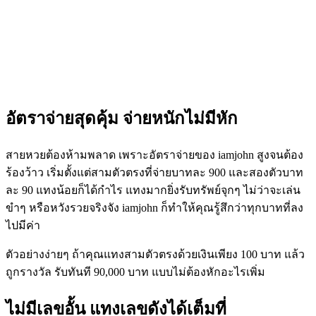
อัตราจ่ายสุดคุ้ม จ่ายหนักไม่มีหัก
สายหวยต้องห้ามพลาด เพราะอัตราจ่ายของ iamjohn สูงจนต้อง
ร้องว้าว เริ่มตั้งแต่สามตัวตรงที่จ่ายบาทละ 900 และสองตัวบาท
ละ 90 แทงน้อยก็ได้กำไร แทงมากยิ่งรับทรัพย์จุกๆ ไม่ว่าจะเล่น
ขำๆ หรือหวังรวยจริงจัง iamjohn ก็ทำให้คุณรู้สึกว่าทุกบาทที่ลง
ไปมีค่า
ตัวอย่างง่ายๆ ถ้าคุณแทงสามตัวตรงด้วยเงินเพียง 100 บาท แล้ว
ถูกรางวัล รับทันที 90,000 บาท แบบไม่ต้องหักอะไรเพิ่ม
ไม่มีเลขอั้น แทงเลขดังได้เต็มที่