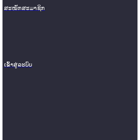
ສະໝັກສະມາຊິກ
ເຂົ້າສູ່ລະບົບ