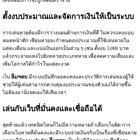
เลขที่ต้องการจะถูกลดอัตราจ่าย
ตั้งงบประมาณและจัดการเงินให้เป็นระบบ
การเล่นหวยต้องมีการวางแผนด้านการเงินที่ดี ไม่ควรแทงแบบ
หมดหน้าตัก เซียนหวยจะกำหนดงบประมาณที่ใช้เล่นหวยใน
แต่ละเดือน และแบ่งเงินออกเป็นส่วน ๆ เช่น ตั้งงบ 3,000 บาท
แล้วกระจายแทงไปยังหลายประเภทหวย เพื่อลดความเสี่ยงและ
เพิ่มโอกาสได้กำไรในแต่ละงวด
เว็บ
ອິມຈອນ
มีระบบบันทึกยอดแทงและประวัติการเล่นของผู้ใช้
ช่วยให้ผู้เล่นสามารถควบคุมงบประมาณของตัวเองได้ง่ายขึ้น
ไม่ต้องมานั่งจดเองให้เสียเวลา
เล่นกับเว็บที่มั่นคงและเชื่อถือได้
สุดท้ายแล้ว เทคนิคไหนก็ไม่มีความหมายถ้าเลือกเว็บผิด การ
เลือกเว็บหวยที่มั่นคงและมีระบบจ่ายเงินจริงเป็นเรื่องที่เซียนหวย