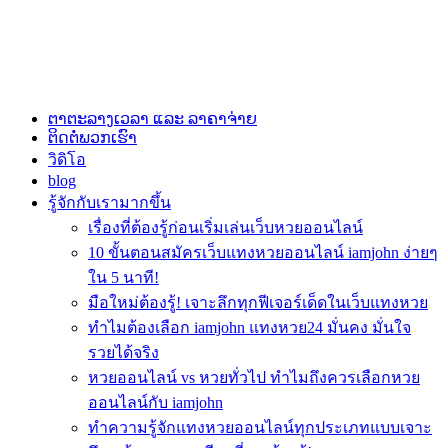
ຕາຕະລາງເວລາ ແລະ ລາຄາຈ່າຍ
ຕິດຕໍ່ພວກເຮົາ
วิดิโอ
blog
รู้จักกับเรามากขึ้น
เรื่องที่ต้องรู้ก่อนเริ่มเล่นเว็บหวยออนไลน์
10 ขั้นตอนสมัครเว็บแทงหวยออนไลน์ iamjohn ง่ายๆ
ใน 5 นาที!
มือใหม่ต้องรู้! เจาะลึกทุกฟีเจอร์เด็ดในเว็บแทงหวย
ทำไมต้องเลือก iamjohn แทงหวย24 มั่นคง มั่นใจ
รวยได้จริง
หวยออนไลน์ vs หวยทั่วไป ทำไมถึงควรเลือกหวย
ออนไลน์กับ iamjohn
ทำความรู้จักแทงหวยออนไลน์ทุกประเภทแบบเจาะ