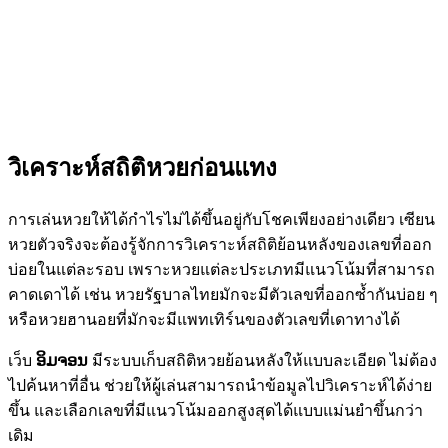
วิเคราะห์สถิติหวยก่อนแทง
การเล่นหวยให้ได้กำไรไม่ได้ขึ้นอยู่กับโชคเพียงอย่างเดียว เซียน
หวยตัวจริงจะต้องรู้จักการวิเคราะห์สถิติย้อนหลังของเลขที่ออก
บ่อยในแต่ละรอบ เพราะหวยแต่ละประเภทมีแนวโน้มที่สามารถ
คาดเดาได้ เช่น หวยรัฐบาลไทยมักจะมีตัวเลขที่ออกซ้ำกันบ่อย ๆ
หรือหวยฮานอยที่มักจะมีแพทเทิร์นของตัวเลขที่เดาทางได้
เว็บ
ອິມຈອນ
มีระบบเก็บสถิติหวยย้อนหลังให้แบบละเอียด ไม่ต้อง
ไปค้นหาที่อื่น ช่วยให้ผู้เล่นสามารถนำข้อมูลไปวิเคราะห์ได้ง่าย
ขึ้น และเลือกเลขที่มีแนวโน้มออกสูงสุดได้แบบแม่นยำขึ้นกว่า
เดิม