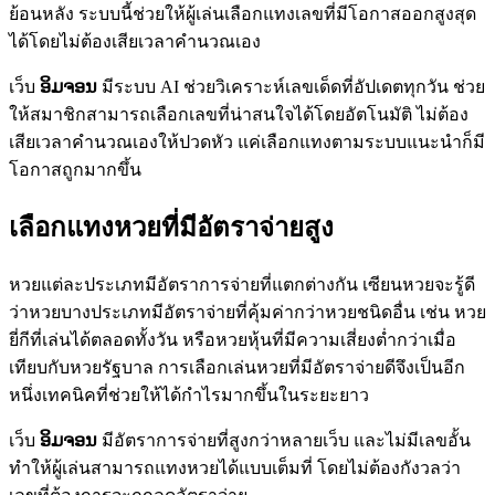
ย้อนหลัง ระบบนี้ช่วยให้ผู้เล่นเลือกแทงเลขที่มีโอกาสออกสูงสุด
ได้โดยไม่ต้องเสียเวลาคำนวณเอง
เว็บ
ອິມຈອນ
มีระบบ AI ช่วยวิเคราะห์เลขเด็ดที่อัปเดตทุกวัน ช่วย
ให้สมาชิกสามารถเลือกเลขที่น่าสนใจได้โดยอัตโนมัติ ไม่ต้อง
เสียเวลาคำนวณเองให้ปวดหัว แค่เลือกแทงตามระบบแนะนำก็มี
โอกาสถูกมากขึ้น
เลือกแทงหวยที่มีอัตราจ่ายสูง
หวยแต่ละประเภทมีอัตราการจ่ายที่แตกต่างกัน เซียนหวยจะรู้ดี
ว่าหวยบางประเภทมีอัตราจ่ายที่คุ้มค่ากว่าหวยชนิดอื่น เช่น หวย
ยี่กีที่เล่นได้ตลอดทั้งวัน หรือหวยหุ้นที่มีความเสี่ยงต่ำกว่าเมื่อ
เทียบกับหวยรัฐบาล การเลือกเล่นหวยที่มีอัตราจ่ายดีจึงเป็นอีก
หนึ่งเทคนิคที่ช่วยให้ได้กำไรมากขึ้นในระยะยาว
เว็บ
ອິມຈອນ
มีอัตราการจ่ายที่สูงกว่าหลายเว็บ และไม่มีเลขอั้น
ทำให้ผู้เล่นสามารถแทงหวยได้แบบเต็มที่ โดยไม่ต้องกังวลว่า