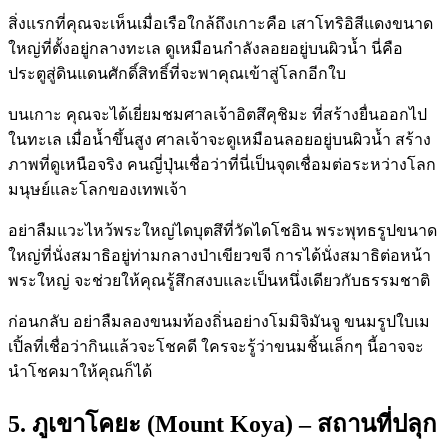
สิ่งแรกที่คุณจะเห็นเมื่อเรือใกล้ถึงเกาะคือ เสาโทริอิสีแดงขนาด
ใหญ่ที่ตั้งอยู่กลางทะเล ดูเหมือนกำลังลอยอยู่บนผิวน้ำ นี่คือ
ประตูสู่ดินแดนศักดิ์สิทธิ์ที่จะพาคุณเข้าสู่โลกอีกใบ
บนเกาะ คุณจะได้เยี่ยมชมศาลเจ้าอิตสึคุชิมะ ที่สร้างยื่นออกไป
ในทะเล เมื่อน้ำขึ้นสูง ศาลเจ้าจะดูเหมือนลอยอยู่บนผิวน้ำ สร้าง
ภาพที่ดูเหนือจริง คนญี่ปุ่นเชื่อว่าที่นี่เป็นจุดเชื่อมต่อระหว่างโลก
มนุษย์และโลกของเทพเจ้า
อย่าลืมแวะไหว้พระใหญ่ไดบุตสึที่วัดไดโชอิน พระพุทธรูปขนาด
ใหญ่ที่นั่งสมาธิอยู่ท่ามกลางป่าเขียวขจี การได้นั่งสมาธิต่อหน้า
พระใหญ่ จะช่วยให้คุณรู้สึกสงบและเป็นหนึ่งเดียวกับธรรมชาติ
ก่อนกลับ อย่าลืมลองขนมท้องถิ่นอย่างโมมิจิมันจู ขนมรูปใบเม
เปิ้ลที่เชื่อว่ากินแล้วจะโชคดี ใครจะรู้ว่าขนมชิ้นเล็กๆ นี้อาจจะ
นำโชคมาให้คุณก็ได้
5. ภูเขาโคยะ (Mount Koya) – สถานที่ปลุก