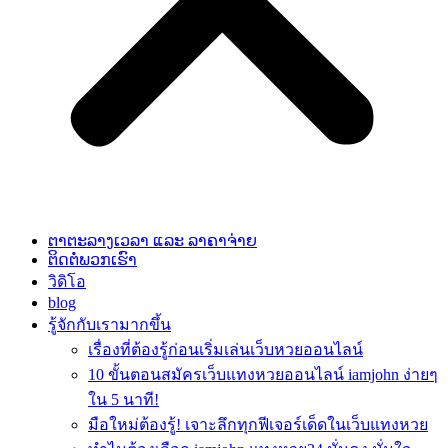
ຕາຕະລາງເວລາ ແລະ ລາຄາຈ່າຍ
ຕິດຕໍ່ພວກເຮົາ
วิดิโอ
blog
รู้จักกับเรามากขึ้น
เรื่องที่ต้องรู้ก่อนเริ่มเล่นเว็บหวยออนไลน์
10 ขั้นตอนสมัครเว็บแทงหวยออนไลน์ iamjohn ง่ายๆ
ใน 5 นาที!
มือใหม่ต้องรู้! เจาะลึกทุกฟีเจอร์เด็ดในเว็บแทงหวย