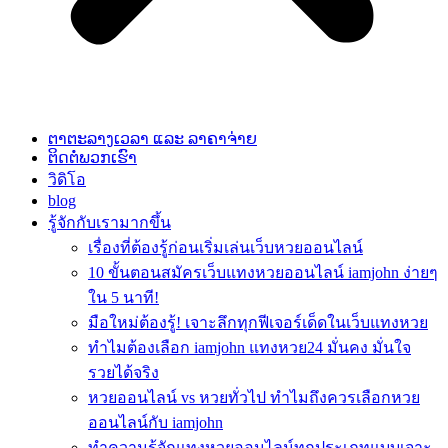
ຕາຕະລາງເວລາ ແລະ ລາຄາຈ່າຍ
ຕິດຕໍ່ພວກເຮົາ
วิดิโอ
blog
รู้จักกับเรามากขึ้น
เรื่องที่ต้องรู้ก่อนเริ่มเล่นเว็บหวยออนไลน์
10 ขั้นตอนสมัครเว็บแทงหวยออนไลน์ iamjohn ง่ายๆ
ใน 5 นาที!
มือใหม่ต้องรู้! เจาะลึกทุกฟีเจอร์เด็ดในเว็บแทงหวย
ทำไมต้องเลือก iamjohn แทงหวย24 มั่นคง มั่นใจ
รวยได้จริง
หวยออนไลน์ vs หวยทั่วไป ทำไมถึงควรเลือกหวย
ออนไลน์กับ iamjohn
ทำความรู้จักแทงหวยออนไลน์ทุกประเภทแบบเจาะ