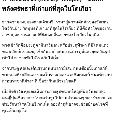
พลังศรัทธาที่เก่าแก่ที่สุดในโตเกียว
จากความสงบของศาลเจ้าเมจิ เรามาสู่ความคึกคักของวัดเซน
โซจิกันบ้าง วัดพุทธที่เก่าแก่ที่สุดในโตเกียว ที่นี่คือหัวใจของย่าน
อาซากุสะ ย่านเก่าแก่ที่ยังคงกลิ่นอายของโตเกียวในอดีต
ทางเข้าวัดคือประตูคามินาริมอน หรือประตูฟ้าผ่า ที่มีโคมแดง
ขนาดยักษ์แขวนอยู่ เชื่อกันว่าถ้าเดินผ่านประตูนี้แล้วสูดควันธูป
เข้าไป จะช่วยขับไล่โรคภัยไข้เจ็บ
จากประตู คุณจะเดินผ่านถนนนากามิเสะ ถนนช้อปปิ้งเก่าแก่ที่
ขายของที่ระลึกและขนมโบราณ ลองแวะชิมเซมเบ้ ขนมข้าวอบ
กรอบรสชาติต่างๆ ที่เชื่อว่ากินแล้วจะโชคดี
เมื่อถึงตัววัด คุณจะเห็นกระถางธูปขนาดใหญ่ที่มีควันลอยฟุ้ง
คนญี่ปุ่นเชื่อว่าการโบกควันธูปไปตามส่วนต่างๆ ของร่างกาย จะ
ช่วยรักษาโรคในบริเวณนั้น ลองทำดูสิ อาจจะช่วยบำบัดโรคที่
คุณเป็นอยู่ก็ได้