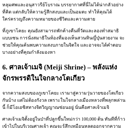
หลุมศพและอนุสาวรีย์โบราณ บรรยากาศที่นี่ไม่ได้น่ากลัวอย่าง
ที่คิด แต่กลับให้ความรู้สึกสงบและเป็นอมตะ ทำให้คุณได้
ใคร่ครวญถึงความหมายของชีวิตและความตาย
ที่ภูเขาโคยะ คุณยังสามารถพักค้างคืนที่วัดและลองทำสมาธิ
แบบเซน การนั่งสมาธิในห้องที่มองเห็นสวนหินญี่ปุ่นสวยงาม จะ
ช่วยให้คุณค้นพบความสงบภายในจิตใจ และอาจจะได้คำตอบ
บางอย่างที่คุณกำลังมองหา
6. ศาลเจ้าเมจิ (Meiji Shrine) – พลังแห่ง
จักรพรรดิในใจกลางโตเกียว
จากความสงบของภูเขาโคยะ เรามาสู่ความวุ่นวายของโตเกียว
กันบ้าง แต่ไม่ต้องกังวล เพราะในใจกลางเมืองหลวงที่พลุกพล่าน
นี้ ก็มีโอเอซิสทางจิตวิญญาณซ่อนอยู่ นั่นคือศาลเจ้าเมจิ
ศาลเจ้าเมจิตั้งอยู่ในป่าที่ปลูกขึ้นใหม่กว่า 100,000 ต้น ทันทีที่ก้าว
เข้าไปในบริเวณศาลเจ้า คุณจะรู้สึกเหมือนหลุดออกจากความ