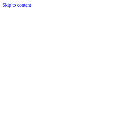
Skip to content