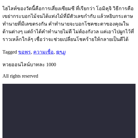
ไฮไลท์ของวัดนี้คือการเสี่ยงเซียมซี ที่เรียกว่า โอมิคุจิ วิธีการคือ
เขย่ากระบอกไม้จนได้แท่งไม้ที่มีตัวเลขกำกับ แล้วหยิบกระดาษ
ทำนายที่มีเลขตรงกัน คำทำนายจะบอกโชคชะตาของคุณใน
ด้านต่างๆ แต่ถ้าได้คำทำนายไม่ดี ไม่ต้องกังวล แค่เอาไปผูกไว้ที่
ราวเหล็กใกล้ๆ เชื่อว่าจะช่วยเปลี่ยนโชคร้ายให้กลายเป็นดีได้
Tagged
ขอพร
,
ความเชื่อ
,
ຊາມູ
หวยออนไลน์บาทละ 1000
All rights reserved