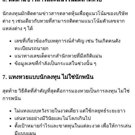
นักลงทุนมักติดตามข่าวสารตลาดหุ้นเพื่อดูแนวโน้มของบริษัท
ต่าง ๆ เช่นเดียวกับหวยที่สามารถติดตามแนวโน้มตัวเลขจาก
แหล่งต่าง ๆ ได้
เลขที่เกี่ยวข้องกับเหตุการณ์สำคัญ เช่น วันเกิดคนดัง
ทะเบียนรถนายก
แนวทางเลขเด็ดจากสำนักหวยที่มีสถิติแม่น
ข้อมูลเลขที่กำลังเป็นกระแสในช่วงนั้น ๆ
7. แทงหวยแบบนักลงทุน ไม่ใช่นักพนัน
สุดท้าย วิธีคิดที่สำคัญที่สุดคือการมองหวยเป็นการลงทุน ไม่ใช่
การพนัน
ไม่แทงแบบหวังรวยในงวดเดียว แต่ใช้กลยุทธ์ระยะยาว
เล่นหวยอย่างมีวินัยและไม่โลภเกินไป
ตั้งเป้าหมายกำไรและขาดทุนในแต่ละงวด เพื่อให้การเล่น
มีแบบแผน