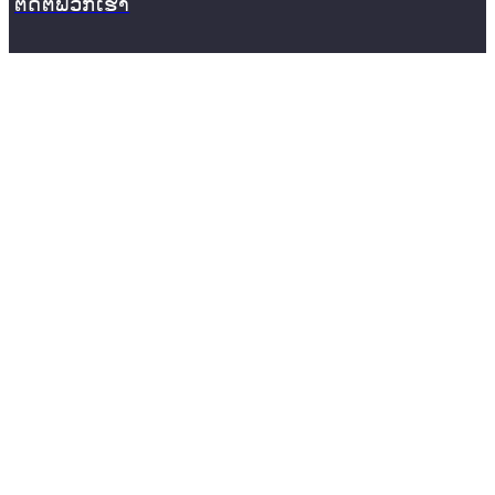
ຕິດຕໍ່ພວກເຮົາ