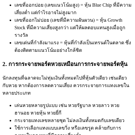
เลขที่ออกบ่อย (เลขแนวโน้มสูง) = หุ้น Blue Chip ที่มีความ
เสี่ยงต่ำ แต่กำไรอาจไม่สูงมาก
เลขที่ออกไม่บ่อย (เลขที่มีความผันผวน) = หุ้น Growth
Stock ที่มีความเสี่ยงสูงกว่า แต่ให้ผลตอบแทนสูงเมื่อถูก
รางวัล
เลขเด่นที่กำลังมาแรง = หุ้นที่กำลังเป็นเทรนด์ในตลาด ซึ่ง
ต้องติดตามแนวโน้มอย่างใกล้ชิด
2. การกระจายพอร์ตหวยเหมือนการกระจายพอร์ตหุ้น
นักลงทุนที่ฉลาดจะไม่ทุ่มเงินทั้งหมดไปที่หุ้นตัวเดียว เช่นเดียว
กับหวย หากต้องการลดความเสี่ยง ควรกระจายการแทงเลขใน
หลายประเภท
เล่นหวยหลายรูปแบบ เช่น หวยรัฐบาล หวยลาว หวย
ฮานอย หวยหุ้น หวยยี่กี
กระจายแทงเลขหลายชุด ไม่ลงเงินทั้งหมดกับเลขเดียว
ใช้การเลือกแทงแบบเลขวิ่ง หรือเลขรูด คล้ายกับการ