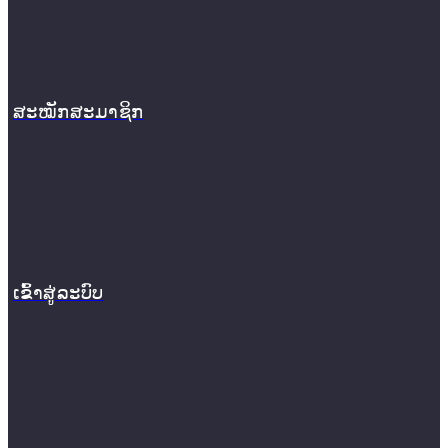
ສະໝັກສະມາຊິກ
ເຂົ້າສູ່ລະບົບ