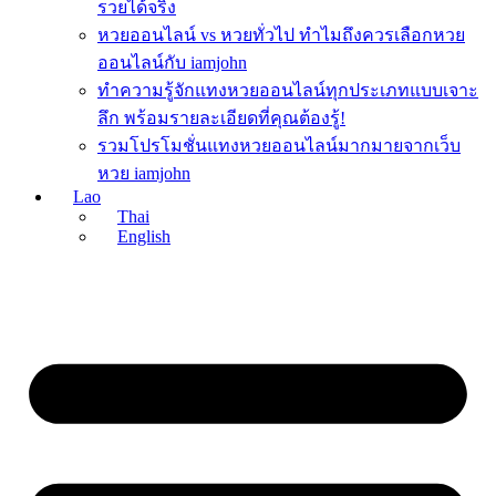
รวยได้จริง
หวยออนไลน์ vs หวยทั่วไป ทำไมถึงควรเลือกหวย
ออนไลน์กับ iamjohn
ทำความรู้จักแทงหวยออนไลน์ทุกประเภทแบบเจาะ
ลึก พร้อมรายละเอียดที่คุณต้องรู้!
รวมโปรโมชั่นแทงหวยออนไลน์มากมายจากเว็บ
หวย iamjohn
Lao
Thai
English