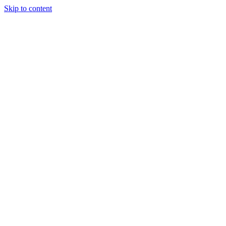
Skip to content