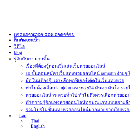
ຕາຕະລາງເວລາ ແລະ ລາຄາຈ່າຍ
ຕິດຕໍ່ພວກເຮົາ
วิดิโอ
blog
รู้จักกับเรามากขึ้น
เรื่องที่ต้องรู้ก่อนเริ่มเล่นเว็บหวยออนไลน์
10 ขั้นตอนสมัครเว็บแทงหวยออนไลน์ iamjohn ง่ายๆ ใ
มือใหม่ต้องรู้! เจาะลึกทุกฟีเจอร์เด็ดในเว็บแทงหวย
ทำไมต้องเลือก iamjohn แทงหวย24 มั่นคง มั่นใจ รวยไ
หวยออนไลน์ vs หวยทั่วไป ทำไมถึงควรเลือกหวยออนไ
ทำความรู้จักแทงหวยออนไลน์ทุกประเภทแบบเจาะลึก พ
รวมโปรโมชั่นแทงหวยออนไลน์มากมายจากเว็บหวย 
Lao
Thai
English