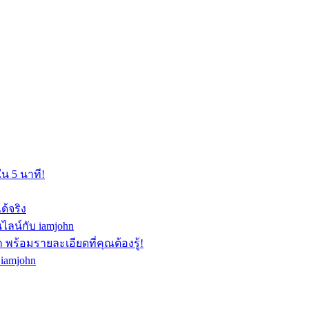
น 5 นาที!
ด้จริง
ลน์กับ iamjohn
ร้อมรายละเอียดที่คุณต้องรู้!
iamjohn