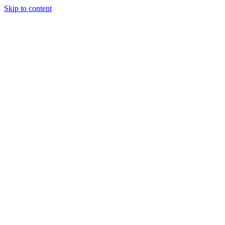
Skip to content