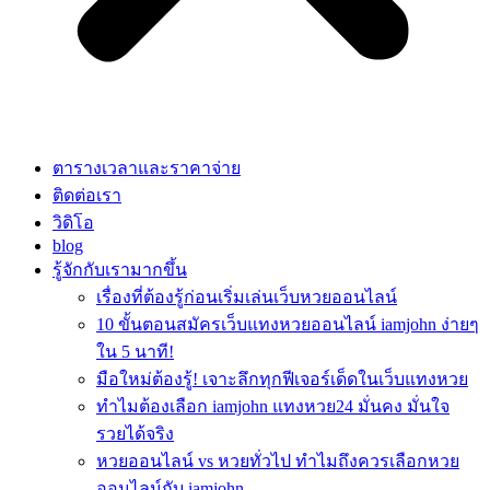
ตารางเวลาและราคาจ่าย
ติดต่อเรา
วิดิโอ
blog
รู้จักกับเรามากขึ้น
เรื่องที่ต้องรู้ก่อนเริ่มเล่นเว็บหวยออนไลน์
10 ขั้นตอนสมัครเว็บแทงหวยออนไลน์ iamjohn ง่ายๆ
ใน 5 นาที!
มือใหม่ต้องรู้! เจาะลึกทุกฟีเจอร์เด็ดในเว็บแทงหวย
ทำไมต้องเลือก iamjohn แทงหวย24 มั่นคง มั่นใจ
รวยได้จริง
หวยออนไลน์ vs หวยทั่วไป ทำไมถึงควรเลือกหวย
ออนไลน์กับ iamjohn