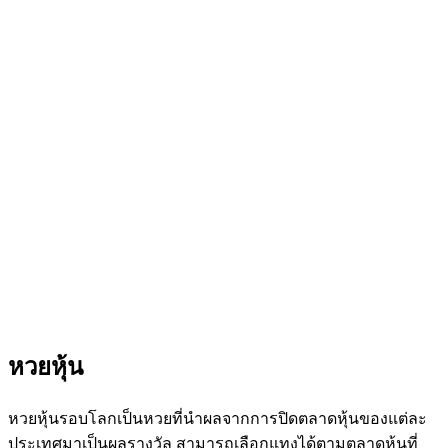
หวยหุ้น
หวยหุ้นรอบโลกเป็นหวยที่นำผลจากการปิดตลาดหุ้นของแต่ละ
ประเทศมาเป็นผลรางวัล สามารถเลือกแทงได้ตามตลาดหุ้นที่