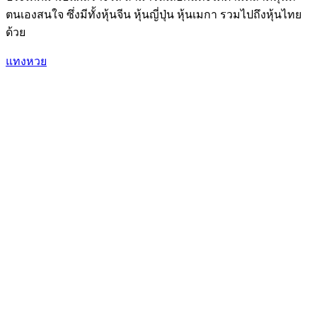
ตนเองสนใจ ซึ่งมีทั้งหุ้นจีน หุ้นญี่ปุ่น หุ้นเมกา รวมไปถึงหุ้นไทย
ด้วย
แทงหวย