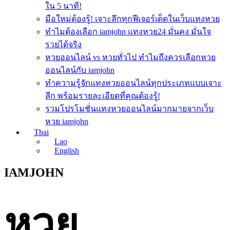
ใน 5 นาที!
มือใหม่ต้องรู้! เจาะลึกทุกฟีเจอร์เด็ดในเว็บแทงหวย
ทำไมต้องเลือก iamjohn แทงหวย24 มั่นคง มั่นใจ
รวยได้จริง
หวยออนไลน์ vs หวยทั่วไป ทำไมถึงควรเลือกหวย
ออนไลน์กับ iamjohn
ทำความรู้จักแทงหวยออนไลน์ทุกประเภทแบบเจาะ
ลึก พร้อมรายละเอียดที่คุณต้องรู้!
รวมโปรโมชั่นแทงหวยออนไลน์มากมายจากเว็บ
หวย iamjohn
Thai
Lao
English
IAMJOHN
หวย