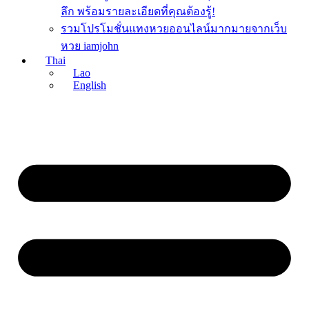
ลึก พร้อมรายละเอียดที่คุณต้องรู้!
รวมโปรโมชั่นแทงหวยออนไลน์มากมายจากเว็บ
หวย iamjohn
Thai
Lao
English