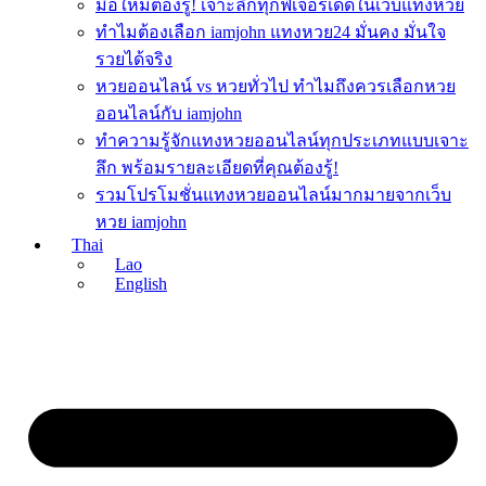
มือใหม่ต้องรู้! เจาะลึกทุกฟีเจอร์เด็ดในเว็บแทงหวย
ทำไมต้องเลือก iamjohn แทงหวย24 มั่นคง มั่นใจ
รวยได้จริง
หวยออนไลน์ vs หวยทั่วไป ทำไมถึงควรเลือกหวย
ออนไลน์กับ iamjohn
ทำความรู้จักแทงหวยออนไลน์ทุกประเภทแบบเจาะ
ลึก พร้อมรายละเอียดที่คุณต้องรู้!
รวมโปรโมชั่นแทงหวยออนไลน์มากมายจากเว็บ
หวย iamjohn
Thai
Lao
English