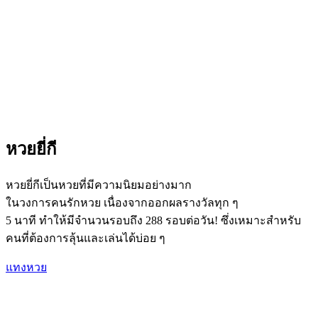
หวยยี่กี
หวยยี่กีเป็นหวยที่มีความนิยมอย่างมาก
ในวงการคนรักหวย เนื่องจากออกผลรางวัลทุก ๆ
5 นาที ทำให้มีจำนวนรอบถึง 288 รอบต่อวัน! ซึ่งเหมาะสำหรับ
คนที่ต้องการลุ้นและเล่นได้บ่อย ๆ
แทงหวย