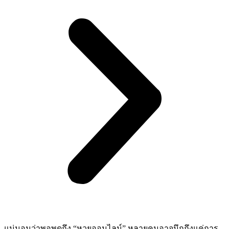
แน่นอนว่าพอพูดถึง “หวยออนไลน์” หลายคนอาจนึกถึงแค่การ