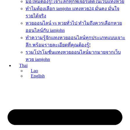
มือใหม่ต้องรู้! เจาะลึกทุกฟีเจอร์เด็ดในเว็บแทงหวย
ทำไมต้องเลือก iamjohn แทงหวย24 มั่นคง มั่นใจ
รวยได้จริง
หวยออนไลน์ vs หวยทั่วไป ทำไมถึงควรเลือกหวย
ออนไลน์กับ iamjohn
ทำความรู้จักแทงหวยออนไลน์ทุกประเภทแบบเจาะ
ลึก พร้อมรายละเอียดที่คุณต้องรู้!
รวมโปรโมชั่นแทงหวยออนไลน์มากมายจากเว็บ
หวย iamjohn
Thai
Lao
English