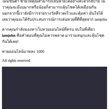
ไม่มีขั้นต่ำ ช่วยให้คุณสามารถเล่นหวยได้อย่างสะดวกสบาย ไม่
ว่าคุณจะมีงบมากหรือน้อยก็สามารถลุ้นโชคได้เหมือนกัน
นอกจากนี้เรายังมีการจ่ายรางวัลที่รวดเร็วและคุ้มค่า มั่นใจได้
เลยว่าคุณจะได้รับประสบการณ์การเล่นหวยที่ดีที่สุดจาก iamjohn
หากคุณกำลังมองหาเว็บหวยออนไลน์ที่ครบ จบในที่เดียว
iamjohn
คือคำตอบที่คุณไม่ควรพลาด มาร่วมสนุกและลุ้นโชค
กันได้เลย!
หวยออนไลน์บาทละ 1000
All rights reserved