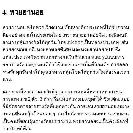
4. หวยฮานอย
หวยฮานอย หรือหวยเวียดนาม เป็นหวยอีกประเภทที่ได้รับความ
นิยมอย่างมากในประเทศไทย เพราะหวยฮานอยมีความพิเศษที่
สามารถลุ้นรางวัลได้ทุกวัน โดยแบ่งออกเป็นหลายประเภท เช่น
หวยฮานอยปกติ, หวยฮานอยพิเศษ และหวยฮานอย VIP
ซึ่ง
แต่ละประเภทมีความแตกต่างกันในด้านเวลาและรูปแบบการ
ออกรางวัล แต่จุดเด่นที่ทำให้หวยฮานอยเป็นที่นิยมคือ
การออก
รางวัลทุกวัน
ทำให้คุณสามารถลุ้นโชคได้ทุกวัน ไม่ต้องรอเวลา
นาน
นอกจากนี้หวยฮานอยยังมีรูปแบบการแทงที่หลากหลาย เช่น
การแทงเลข 2 ตัว, 3 ตัว หรือแม้แต่แทงเป็นชุดก็ได้ ซึ่งแต่ละแบบ
ก็มีอัตราการจ่ายรางวัลที่แตกต่างกัน การเล่นหวยฮานอยเหมาะ
กับคนที่ชอบลุ้นโชคบ่อย ๆ และไม่ต้องการรอคอยนาน หากคุณ
เป็นคนที่ชอบลุ้นรางวัลแบบรายวัน หวยฮานอยจะเป็นตัวเลือกที่
ตอบโจทย์ที่สุด