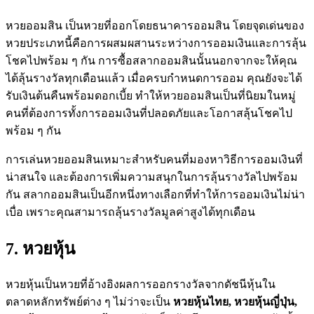
หวยออมสิน เป็นหวยที่ออกโดยธนาคารออมสิน โดยจุดเด่นของ
หวยประเภทนี้คือการผสมผสานระหว่างการออมเงินและการลุ้น
โชคไปพร้อม ๆ กัน การซื้อสลากออมสินนั้นนอกจากจะให้คุณ
ได้ลุ้นรางวัลทุกเดือนแล้ว เมื่อครบกำหนดการออม คุณยังจะได้
รับเงินต้นคืนพร้อมดอกเบี้ย ทำให้หวยออมสินเป็นที่นิยมในหมู่
คนที่ต้องการทั้งการออมเงินที่ปลอดภัยและโอกาสลุ้นโชคไป
พร้อม ๆ กัน
การเล่นหวยออมสินเหมาะสำหรับคนที่มองหาวิธีการออมเงินที่
น่าสนใจ และต้องการเพิ่มความสนุกในการลุ้นรางวัลไปพร้อม
กัน สลากออมสินเป็นอีกหนึ่งทางเลือกที่ทำให้การออมเงินไม่น่า
เบื่อ เพราะคุณสามารถลุ้นรางวัลมูลค่าสูงได้ทุกเดือน
7. หวยหุ้น
หวยหุ้นเป็นหวยที่อ้างอิงผลการออกรางวัลจากดัชนีหุ้นใน
ตลาดหลักทรัพย์ต่าง ๆ ไม่ว่าจะเป็น
หวยหุ้นไทย, หวยหุ้นญี่ปุ่น,