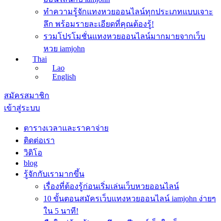
ทำความรู้จักแทงหวยออนไลน์ทุกประเภทแบบเจาะ
ลึก พร้อมรายละเอียดที่คุณต้องรู้!
รวมโปรโมชั่นแทงหวยออนไลน์มากมายจากเว็บ
หวย iamjohn
Thai
Lao
English
สมัครสมาชิก
เข้าสู่ระบบ
ตารางเวลาและราคาจ่าย
ติดต่อเรา
วิดิโอ
blog
รู้จักกับเรามากขึ้น
เรื่องที่ต้องรู้ก่อนเริ่มเล่นเว็บหวยออนไลน์
10 ขั้นตอนสมัครเว็บแทงหวยออนไลน์ iamjohn ง่ายๆ
ใน 5 นาที!