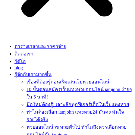
ตารางเวลาและราคาจ่าย
ติดต่อเรา
วิดิโอ
blog
รู้จักกับเรามากขึ้น
เรื่องที่ต้องรู้ก่อนเริ่มเล่นเว็บหวยออนไลน์
10 ขั้นตอนสมัครเว็บแทงหวยออนไลน์ iamjohn ง่ายๆ
ใน 5 นาที!
มือใหม่ต้องรู้! เจาะลึกทุกฟีเจอร์เด็ดในเว็บแทงหวย
ทำไมต้องเลือก iamjohn แทงหวย24 มั่นคง มั่นใจ
รวยได้จริง
หวยออนไลน์ vs หวยทั่วไป ทำไมถึงควรเลือกหวย
ออนไลน์กับ iamjohn