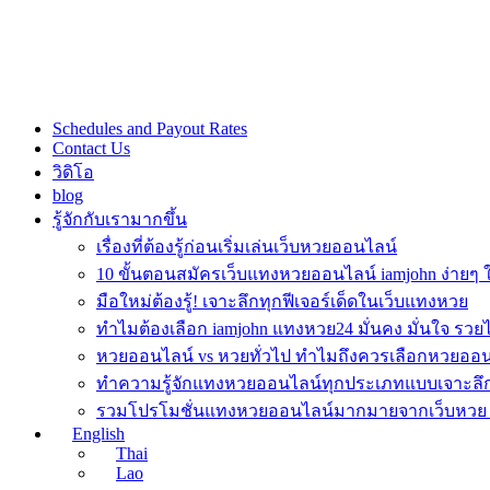
Schedules and Payout Rates
Contact Us
วิดิโอ
blog
รู้จักกับเรามากขึ้น
เรื่องที่ต้องรู้ก่อนเริ่มเล่นเว็บหวยออนไลน์
10 ขั้นตอนสมัครเว็บแทงหวยออนไลน์ iamjohn ง่ายๆ ใ
มือใหม่ต้องรู้! เจาะลึกทุกฟีเจอร์เด็ดในเว็บแทงหวย
ทำไมต้องเลือก iamjohn แทงหวย24 มั่นคง มั่นใจ รวยไ
หวยออนไลน์ vs หวยทั่วไป ทำไมถึงควรเลือกหวยออนไ
ทำความรู้จักแทงหวยออนไลน์ทุกประเภทแบบเจาะลึก พ
รวมโปรโมชั่นแทงหวยออนไลน์มากมายจากเว็บหวย 
English
Thai
Lao