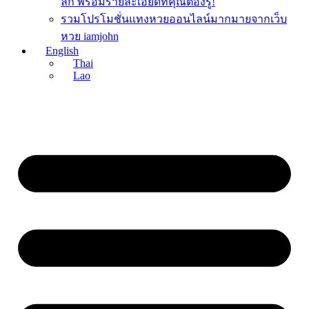
ลึก พร้อมรายละเอียดที่คุณต้องรู้!
รวมโปรโมชั่นแทงหวยออนไลน์มากมายจากเว็บ
หวย iamjohn
English
Thai
Lao