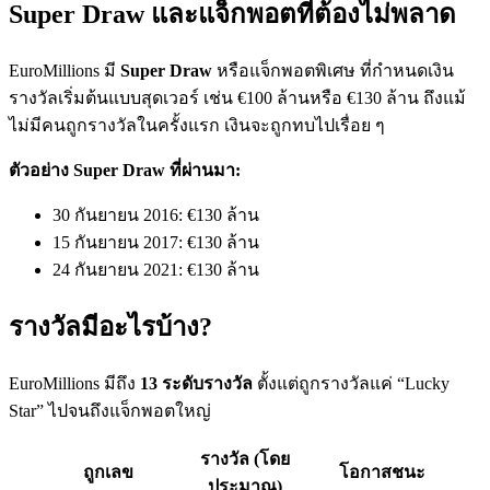
Super Draw และแจ็กพอตที่ต้องไม่พลาด
EuroMillions มี
Super Draw
หรือแจ็กพอตพิเศษ ที่กำหนดเงิน
รางวัลเริ่มต้นแบบสุดเวอร์ เช่น €100 ล้านหรือ €130 ล้าน ถึงแม้
ไม่มีคนถูกรางวัลในครั้งแรก เงินจะถูกทบไปเรื่อย ๆ
ตัวอย่าง Super Draw ที่ผ่านมา:
30 กันยายน 2016: €130 ล้าน
15 กันยายน 2017: €130 ล้าน
24 กันยายน 2021: €130 ล้าน
รางวัลมีอะไรบ้าง?
EuroMillions มีถึง
13 ระดับรางวัล
ตั้งแต่ถูกรางวัลแค่ “Lucky
Star” ไปจนถึงแจ็กพอตใหญ่
รางวัล (โดย
ถูกเลข
โอกาสชนะ
ประมาณ)