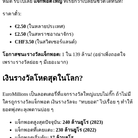
หมด รับไปเลย
แจ็กพอตใหญ่
ที่เรียกว่าเปลี่ยนชีวิตได้ทันที!
ราคาตั๋ว:
€2.50
(ในหลายประเทศ)
£2.50
(ในสหราชอาณาจักร)
CHF3.50
(ในสวิตเซอร์แลนด์)
โอกาสชนะรางวัลแจ็กพอต:
1 ใน 139 ล้าน! (อย่าเพิ่งถอดใจ
เพราะรางวัลย่อย ๆ มีเยอะมาก)
เงินรางวัลโหดสุดในโลก?
EuroMillions เป็นลอตเตอรี่ที่แจกรางวัลใหญ่แบบไม่กั๊ก ถ้าไม่มี
ใครถูกรางวัลแจ็กพอต เงินรางวัลจะ “ทบยอด” ไปเรื่อย ๆ ทำให้
ยอดพุ่งทะลุเพดานบ่อย ๆ
แจ็กพอตสูงสุดปัจจุบัน:
240 ล้านยูโร (2023)
แจ็กพอตที่เคยแตะ:
230 ล้านยูโร (2022)
แจ็กพอตเริ่มต้น:
17 ล้านยูโร