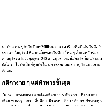
มาทำความรู้จักกับ
EuroMillions
ลอตเตอรี่สุดฮิตที่เล่นกันถึง 9
ประเทศในยุโรป ที่แจกแจ็กพอตกันทีละโหด ๆ ตั้งแต่หลักร้อย
ล้านยูโรจนไปถึงสูงสุดที่ 240 ล้านยูโร! เกมนี้มีอะไรเด็ด มีระบบ
ยังไง ทำไมถึงเป็นที่พูดถึงในวงการลอตเตอรี่ มาดูกันแบบเจาะ
ลึกเลย
กติกาง่าย ๆ แต่ท้าทายขั้นสุด
ในเกม EuroMillions คุณต้องเลือกเลข
5 ตัว
จาก 1 ถึง 50 และ
เลือก “Lucky Stars” เพิ่มอีก
2 ตัว
จาก 1 ถึง 12 ตัวเลข ถ้าทายถูก