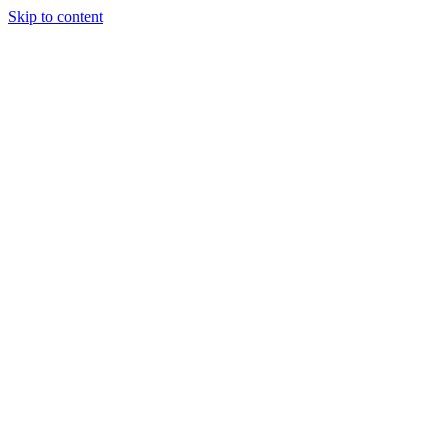
Skip to content