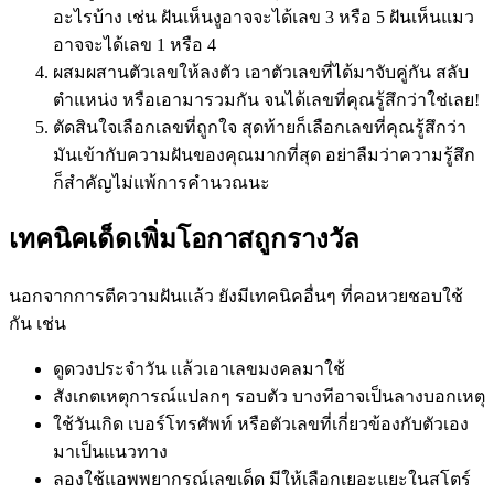
อะไรบ้าง เช่น ฝันเห็นงูอาจจะได้เลข 3 หรือ 5 ฝันเห็นแมว
อาจจะได้เลข 1 หรือ 4
ผสมผสานตัวเลขให้ลงตัว เอาตัวเลขที่ได้มาจับคู่กัน สลับ
ตำแหน่ง หรือเอามารวมกัน จนได้เลขที่คุณรู้สึกว่าใช่เลย!
ตัดสินใจเลือกเลขที่ถูกใจ สุดท้ายก็เลือกเลขที่คุณรู้สึกว่า
มันเข้ากับความฝันของคุณมากที่สุด อย่าลืมว่าความรู้สึก
ก็สำคัญไม่แพ้การคำนวณนะ
เทคนิคเด็ดเพิ่มโอกาสถูกรางวัล
นอกจากการตีความฝันแล้ว ยังมีเทคนิคอื่นๆ ที่คอหวยชอบใช้
กัน เช่น
ดูดวงประจำวัน แล้วเอาเลขมงคลมาใช้
สังเกตเหตุการณ์แปลกๆ รอบตัว บางทีอาจเป็นลางบอกเหตุ
ใช้วันเกิด เบอร์โทรศัพท์ หรือตัวเลขที่เกี่ยวข้องกับตัวเอง
มาเป็นแนวทาง
ลองใช้แอพพยากรณ์เลขเด็ด มีให้เลือกเยอะแยะในสโตร์