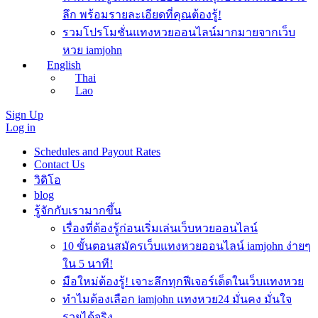
ลึก พร้อมรายละเอียดที่คุณต้องรู้!
รวมโปรโมชั่นแทงหวยออนไลน์มากมายจากเว็บ
หวย iamjohn
English
Thai
Lao
Sign Up
Log in
Schedules and Payout Rates
Contact Us
วิดิโอ
blog
รู้จักกับเรามากขึ้น
เรื่องที่ต้องรู้ก่อนเริ่มเล่นเว็บหวยออนไลน์
10 ขั้นตอนสมัครเว็บแทงหวยออนไลน์ iamjohn ง่ายๆ
ใน 5 นาที!
มือใหม่ต้องรู้! เจาะลึกทุกฟีเจอร์เด็ดในเว็บแทงหวย
ทำไมต้องเลือก iamjohn แทงหวย24 มั่นคง มั่นใจ
รวยได้จริง