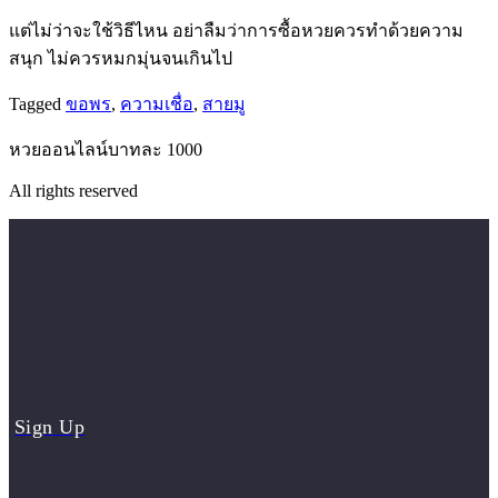
แต่ไม่ว่าจะใช้วิธีไหน อย่าลืมว่าการซื้อหวยควรทำด้วยความ
สนุก ไม่ควรหมกมุ่นจนเกินไป
Tagged
ขอพร
,
ความเชื่อ
,
สายมู
หวยออนไลน์บาทละ 1000
All rights reserved
Sign Up