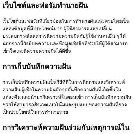
เว็บไซต์และฟอรัมทำนายฝัน
เว็บไซต์และฟอรัมที่เกี่ยวข้องกับการทำนายฝันและหวยไทยเป็น
แหล่งข้อมูลที่มีประโยชน์มาก ผู้ใช้สามารถแลกเปลี่ยน
ประสบการณ์และการตีความความฝันกับผู้ใช้งานคนอื่น ๆ ได้
นอกจากนี้ยังมีบทความและข้อมูลเชิงลึกที่ช่วยให้ผู้ใช้สามารถ
เข้าใจและตีความความฝันได้ดีขึ้น
การเก็บบันทึกความฝัน
การเก็บบันทึกความฝันเป็นวิธีที่ดีในการติดตามและวิเคราะห์
ความฝัน ผู้เชื่อในความฝันมักจดบันทึกความฝันที่เกิดขึ้นใน
แต่ละคืน และนำมาวิเคราะห์ในตอนเช้า การเก็บบันทึกความฝัน
ช่วยให้สามารถสังเกตแนวโน้มและรูปแบบของความฝันที่อาจ
เป็นประโยชน์ในการทำนายหวย
การวิเคราะห์ความฝันร่วมกับเหตุการณ์ใน