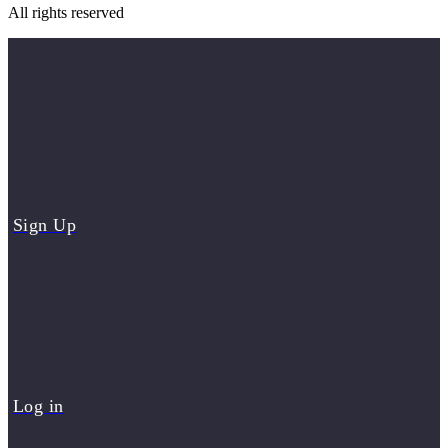
All rights reserved
Sign Up
Log in