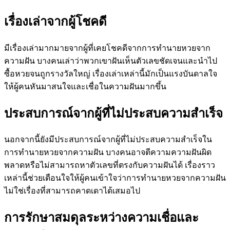
เรื่องเล่าจากผู้โชคดี
มีเรื่องเล่ามากมายจากผู้ที่เคยโชคดีจากการทำนายหวยจาก
ความฝัน บางคนเล่าว่าพวกเขาฝันเห็นตัวเลขชัดเจนและนำไป
ซื้อหวยจนถูกรางวัลใหญ่ เรื่องเล่าเหล่านี้มักเป็นแรงบันดาลใจ
ให้ผู้คนหันมาสนใจและเชื่อในความฝันมากขึ้น
ประสบการณ์จากผู้ที่ไม่ประสบความสำเร็จ
นอกจากนี้ยังมีประสบการณ์จากผู้ที่ไม่ประสบความสำเร็จใน
การทำนายหวยจากความฝัน บางคนอาจตีความความฝันผิด
พลาดหรือไม่สามารถหาตัวเลขที่ตรงกับความฝันได้ เรื่องราว
เหล่านี้ช่วยเตือนใจให้ผู้คนเข้าใจว่าการทำนายหวยจากความฝัน
ไม่ใช่เรื่องที่สามารถคาดเดาได้เสมอไป
การรักษาสมดุลระหว่างความเชื่อและ