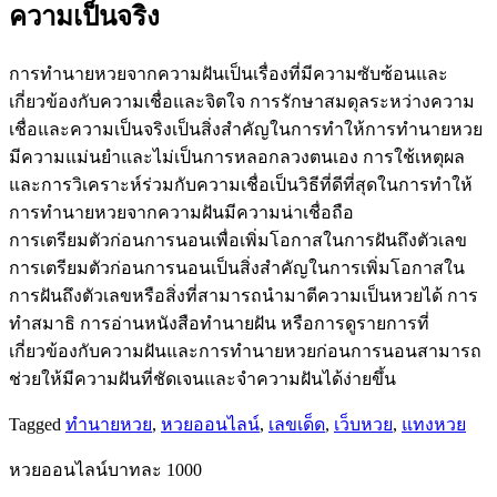
ความเป็นจริง
การทำนายหวยจากความฝันเป็นเรื่องที่มีความซับซ้อนและ
เกี่ยวข้องกับความเชื่อและจิตใจ การรักษาสมดุลระหว่างความ
เชื่อและความเป็นจริงเป็นสิ่งสำคัญในการทำให้การทำนายหวย
มีความแม่นยำและไม่เป็นการหลอกลวงตนเอง การใช้เหตุผล
และการวิเคราะห์ร่วมกับความเชื่อเป็นวิธีที่ดีที่สุดในการทำให้
การทำนายหวยจากความฝันมีความน่าเชื่อถือ
การเตรียมตัวก่อนการนอนเพื่อเพิ่มโอกาสในการฝันถึงตัวเลข
การเตรียมตัวก่อนการนอนเป็นสิ่งสำคัญในการเพิ่มโอกาสใน
การฝันถึงตัวเลขหรือสิ่งที่สามารถนำมาตีความเป็นหวยได้ การ
ทำสมาธิ การอ่านหนังสือทำนายฝัน หรือการดูรายการที่
เกี่ยวข้องกับความฝันและการทำนายหวยก่อนการนอนสามารถ
ช่วยให้มีความฝันที่ชัดเจนและจำความฝันได้ง่ายขึ้น
Tagged
ทำนายหวย
,
หวยออนไลน์
,
เลขเด็ด
,
เว็บหวย
,
แทงหวย
หวยออนไลน์บาทละ 1000