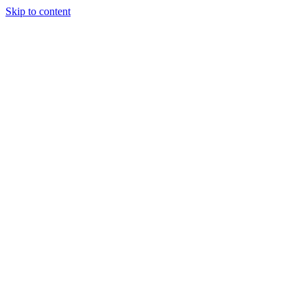
Skip to content