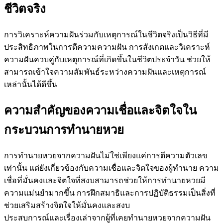
ชีวิตจริง
การวิเคราะห์ความฝันร่วมกับเหตุการณ์ในชีวิตจริงเป็นวิธีที่มี
ประสิทธิภาพในการตีความความฝัน การสังเกตและวิเคราะห์
ความฝันควบคู่กับเหตุการณ์ที่เกิดขึ้นในชีวิตประจำวัน ช่วยให้
สามารถเข้าใจความสัมพันธ์ระหว่างความฝันและเหตุการณ์
เหล่านั้นได้ดีขึ้น
ความสำคัญของความเชื่อและจิตใจใน
กระบวนการทำนายหวย
การทำนายหวยจากความฝันไม่ใช่เพียงแค่การตีความตัวเลข
เท่านั้น แต่ยังเกี่ยวข้องกับความเชื่อและจิตใจของผู้ทำนาย ความ
เชื่อที่มั่นคงและจิตใจที่สงบสามารถช่วยให้การทำนายหวยมี
ความแม่นยำมากขึ้น การฝึกสมาธิและการปฏิบัติธรรมเป็นสิ่งที่
ช่วยเสริมสร้างจิตใจให้มั่นคงและสงบ
ประสบการณ์และเรื่องเล่าจากผู้ที่เคยทำนายหวยจากความฝัน