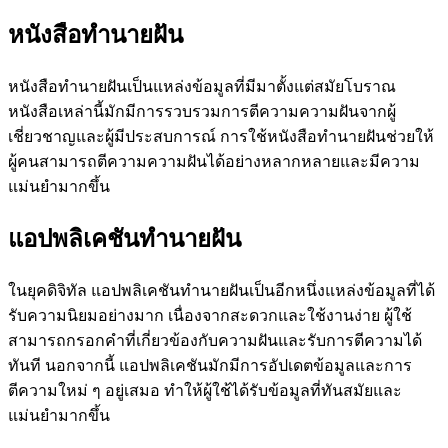
หนังสือทำนายฝัน
หนังสือทำนายฝันเป็นแหล่งข้อมูลที่มีมาตั้งแต่สมัยโบราณ
หนังสือเหล่านี้มักมีการรวบรวมการตีความความฝันจากผู้
เชี่ยวชาญและผู้มีประสบการณ์ การใช้หนังสือทำนายฝันช่วยให้
ผู้คนสามารถตีความความฝันได้อย่างหลากหลายและมีความ
แม่นยำมากขึ้น
แอปพลิเคชันทำนายฝัน
ในยุคดิจิทัล แอปพลิเคชันทำนายฝันเป็นอีกหนึ่งแหล่งข้อมูลที่ได้
รับความนิยมอย่างมาก เนื่องจากสะดวกและใช้งานง่าย ผู้ใช้
สามารถกรอกคำที่เกี่ยวข้องกับความฝันและรับการตีความได้
ทันที นอกจากนี้ แอปพลิเคชันมักมีการอัปเดตข้อมูลและการ
ตีความใหม่ ๆ อยู่เสมอ ทำให้ผู้ใช้ได้รับข้อมูลที่ทันสมัยและ
แม่นยำมากขึ้น