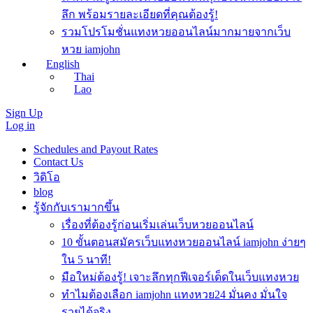
ลึก พร้อมรายละเอียดที่คุณต้องรู้!
รวมโปรโมชั่นแทงหวยออนไลน์มากมายจากเว็บ
หวย iamjohn
English
Thai
Lao
Sign Up
Log in
Schedules and Payout Rates
Contact Us
วิดิโอ
blog
รู้จักกับเรามากขึ้น
เรื่องที่ต้องรู้ก่อนเริ่มเล่นเว็บหวยออนไลน์
10 ขั้นตอนสมัครเว็บแทงหวยออนไลน์ iamjohn ง่ายๆ
ใน 5 นาที!
มือใหม่ต้องรู้! เจาะลึกทุกฟีเจอร์เด็ดในเว็บแทงหวย
ทำไมต้องเลือก iamjohn แทงหวย24 มั่นคง มั่นใจ
รวยได้จริง