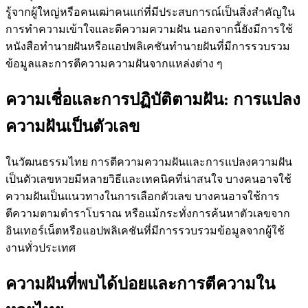
รู้จากผู้ใหญ่หรือคนเฒ่าคนแก่ที่มีประสบการณ์เป็นสิ่งสำคัญใน
การทำความเข้าใจและตีความความฝัน นอกจากนี้ยังมีการใช้
หนังสือทำนายฝันหรือแอปพลิเคชันทำนายฝันที่มีการรวบรวม
ข้อมูลและการตีความความฝันจากแหล่งต่าง ๆ
ความเชื่อและการปฏิบัติตามฝัน: การแปลง
ความฝันเป็นตัวเลข
ในวัฒนธรรมไทย การตีความความฝันและการแปลงความฝัน
เป็นตัวเลขหวยมีหลายวิธีและเทคนิคที่น่าสนใจ บางคนอาจใช้
ความฝันเป็นแนวทางในการเลือกตัวเลข บางคนอาจใช้การ
ตีความตามตำราโบราณ หรือแม้กระทั่งการค้นหาตัวเลขจาก
อินเทอร์เน็ตหรือแอปพลิเคชันที่มีการรวบรวมข้อมูลจากผู้ใช้
งานทั่วประเทศ
ความฝันที่พบได้บ่อยและการตีความใน