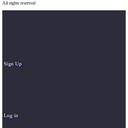
All rights reserved
Sign Up
Log in