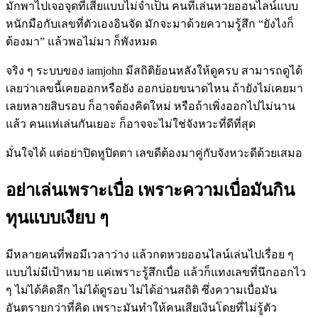
มักพาไปเจอจุดที่เสียแบบไม่จำเป็น คนที่เล่นหวยออนไลน์แบบ
หนักมือกับเลขที่ตัวเองอินจัด มักจะมาด้วยความรู้สึก “ยังไงก็
ต้องมา” แล้วพอไม่มา ก็พังหมด
จริง ๆ ระบบของ iamjohn มีสถิติย้อนหลังให้ดูครบ สามารถดูได้
เลยว่าเลขนี้เคยออกหรือยัง ออกบ่อยขนาดไหน ถ้ายังไม่เคยมา
เลยหลายสิบรอบ ก็อาจต้องคิดใหม่ หรือถ้าเพิ่งออกไปไม่นาน
แล้ว คนแห่เล่นกันเยอะ ก็อาจจะไม่ใช่จังหวะที่ดีที่สุด
มั่นใจได้ แต่อย่าปิดหูปิดตา เลขดีต้องมาคู่กับจังหวะดีด้วยเสมอ
อย่าเล่นเพราะเบื่อ เพราะความเบื่อมันกิน
ทุนแบบเงียบ ๆ
มีหลายคนที่พอมีเวลาว่าง แล้วกดหวยออนไลน์เล่นไปเรื่อย ๆ
แบบไม่มีเป้าหมาย แค่เพราะรู้สึกเบื่อ แล้วก็แทงเลขที่นึกออกไว
ๆ ไม่ได้คิดลึก ไม่ได้ดูรอบ ไม่ได้อ่านสถิติ ซึ่งความเบื่อมัน
อันตรายกว่าที่คิด เพราะมันทำให้คนเสียเงินโดยที่ไม่รู้ตัว