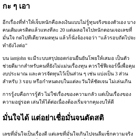
กะ ๆ เอา
อีกเรื่องที่ทำให้เจ็บหนักคือลงเงินแบบไม่รู้ทุนจริงของตัวเอง บาง
คนเติมเครดิตแล้วแทงทีละ 20 แต่เผลอใจไปหนักตอนเจอเลขที่
มั่นใจ กดไปทีเดียวหมดทุน แล้วก็นั่งจ้องจอว่า “แล้วรอบถัดไปจะ
ทำยังไงต่อ”
บน iamjohn จะมีระบบสรุปยอดก่อนยืนยันโพยให้เสมอ เป็นตัว
ช่วยดีมากสำหรับคนที่ยังไม่แม่นเรื่องทุน ควรใช้ฟีเจอร์นี้เพื่อคุม
งบประมาณ และควรจัดทุนไว้เป็นส่วน ๆ เช่น แบ่งเป็น 3 ส่วน
สำหรับ 3 รอบ หรือกำหนดงบในแต่ละวันให้ชัดเจน ไม่เล่นเกิน
การรู้งบคือการรู้ตัว ไม่ใช่เรื่องของความกลัว แต่เป็นเรื่องของ
ความอยู่รอด เล่นให้ได้ต่อเนื่องต้องเริ่มจากคุมงบให้ดี
มั่นใจได้ แต่อย่าเชื่อมั่นจนตัดสติ
เลขที่มั่นใจเป็นเรื่องดี แต่เลขที่มั่นใจเกินไปจนลืมเช็กความจริง