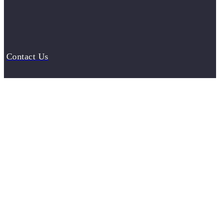
Contact Us