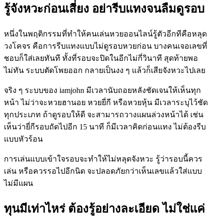
รู้จังหวะก่อนเสี่ยง อย่ารีบแทงจนลืมดูรอบ
หนึ่งในพฤติกรรมที่ทำให้คนเล่นหวยออนไลน์รู้ตัวอีกทีคือหลุด
วงโคจร คือการรีบแทงแบบไม่ดูรอบหวยก่อน บางคนเจอเลขที่
ชอบก็ใส่เลยทันที ทั้งที่รอบจะปิดในอีกไม่กี่วินาที สุดท้ายพอ
ไม่ทัน ระบบตัดโพยออก กลายเป็นงง ๆ แล้วก็เสียจังหวะไปเลย
จริง ๆ ระบบของ iamjohn มีเวลานับถอยหลังชัดเจนให้เห็นทุก
หน้า ไม่ว่าจะหวยฮานอย หวยยี่กี หรือหวยหุ้น มีเวลาระบุไว้ชัด
ทุกประเภท ถ้าดูรอบให้ดี จะสามารถวางแผนล่วงหน้าได้ เช่น
เห็นว่ายี่กีรอบถัดไปอีก 15 นาที ก็มีเวลาคิดก่อนแทง ไม่ต้องรีบ
แบบหัวร้อน
การเล่นแบบเข้าใจรอบจะทำให้ไม่หลุดจังหวะ รู้ว่ารอบนี้ควร
เล่น หรือควรรอไปอีกนิด จะปลอดภัยกว่าเห็นเลขแล้วใส่แบบ
ไม่มีแผน
ทุนมีเท่าไหร่ ต้องรู้อย่างละเอียด ไม่ใช่แค่