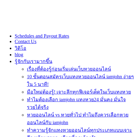
Schedules and Payout Rates
Contact Us
วิดิโอ
blog
รู้จักกับเรามากขึ้น
เรื่องที่ต้องรู้ก่อนเริ่มเล่นเว็บหวยออนไลน์
10 ขั้นตอนสมัครเว็บแทงหวยออนไลน์ iamjohn ง่ายๆ
ใน 5 นาที!
มือใหม่ต้องรู้! เจาะลึกทุกฟีเจอร์เด็ดในเว็บแทงหวย
ทำไมต้องเลือก iamjohn แทงหวย24 มั่นคง มั่นใจ
รวยได้จริง
หวยออนไลน์ vs หวยทั่วไป ทำไมถึงควรเลือกหวย
ออนไลน์กับ iamjohn
ทำความรู้จักแทงหวยออนไลน์ทุกประเภทแบบเจาะ