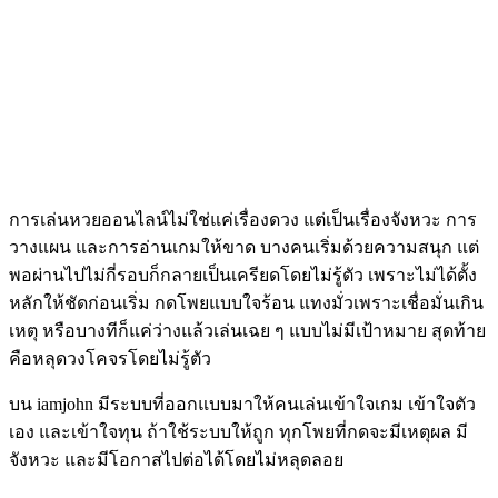
การเล่นหวยออนไลน์ไม่ใช่แค่เรื่องดวง แต่เป็นเรื่องจังหวะ การ
วางแผน และการอ่านเกมให้ขาด บางคนเริ่มด้วยความสนุก แต่
พอผ่านไปไม่กี่รอบก็กลายเป็นเครียดโดยไม่รู้ตัว เพราะไม่ได้ตั้ง
หลักให้ชัดก่อนเริ่ม กดโพยแบบใจร้อน แทงมั่วเพราะเชื่อมั่นเกิน
เหตุ หรือบางทีก็แค่ว่างแล้วเล่นเฉย ๆ แบบไม่มีเป้าหมาย สุดท้าย
คือหลุดวงโคจรโดยไม่รู้ตัว
บน iamjohn มีระบบที่ออกแบบมาให้คนเล่นเข้าใจเกม เข้าใจตัว
เอง และเข้าใจทุน ถ้าใช้ระบบให้ถูก ทุกโพยที่กดจะมีเหตุผล มี
จังหวะ และมีโอกาสไปต่อได้โดยไม่หลุดลอย