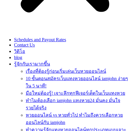
Schedules and Payout Rates
Contact Us
วิดิโอ
blog
รู้จักกับเรามากขึ้น
เรื่องที่ต้องรู้ก่อนเริ่มเล่นเว็บหวยออนไลน์
10 ขั้นตอนสมัครเว็บแทงหวยออนไลน์ iamjohn ง่ายๆ
ใน 5 นาที!
มือใหม่ต้องรู้! เจาะลึกทุกฟีเจอร์เด็ดในเว็บแทงหวย
ทำไมต้องเลือก iamjohn แทงหวย24 มั่นคง มั่นใจ
รวยได้จริง
หวยออนไลน์ vs หวยทั่วไป ทำไมถึงควรเลือกหวย
ออนไลน์กับ iamjohn
ทำความรู้จักแทงหวยออนไลน์ทุกประเภทแบบเจาะ