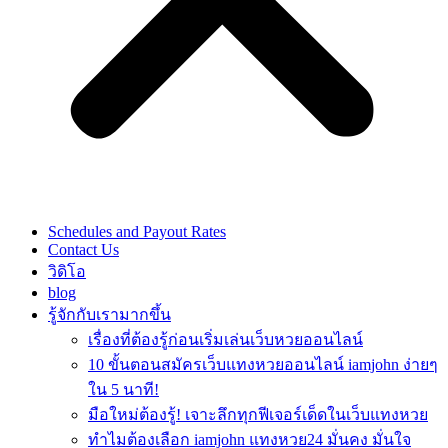
Schedules and Payout Rates
Contact Us
วิดิโอ
blog
รู้จักกับเรามากขึ้น
เรื่องที่ต้องรู้ก่อนเริ่มเล่นเว็บหวยออนไลน์
10 ขั้นตอนสมัครเว็บแทงหวยออนไลน์ iamjohn ง่ายๆ
ใน 5 นาที!
มือใหม่ต้องรู้! เจาะลึกทุกฟีเจอร์เด็ดในเว็บแทงหวย
ทำไมต้องเลือก iamjohn แทงหวย24 มั่นคง มั่นใจ