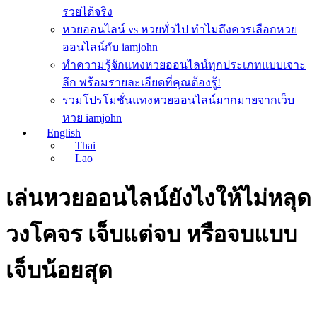
รวยได้จริง
หวยออนไลน์ vs หวยทั่วไป ทำไมถึงควรเลือกหวย
ออนไลน์กับ iamjohn
ทำความรู้จักแทงหวยออนไลน์ทุกประเภทแบบเจาะ
ลึก พร้อมรายละเอียดที่คุณต้องรู้!
รวมโปรโมชั่นแทงหวยออนไลน์มากมายจากเว็บ
หวย iamjohn
English
Thai
Lao
เล่นหวยออนไลน์ยังไงให้ไม่หลุด
วงโคจร เจ็บแต่จบ หรือจบแบบ
เจ็บน้อยสุด