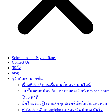
Schedules and Payout Rates
Contact Us
วิดิโอ
blog
รู้จักกับเรามากขึ้น
เรื่องที่ต้องรู้ก่อนเริ่มเล่นเว็บหวยออนไลน์
10 ขั้นตอนสมัครเว็บแทงหวยออนไลน์ iamjohn ง่ายๆ
ใน 5 นาที!
มือใหม่ต้องรู้! เจาะลึกทุกฟีเจอร์เด็ดในเว็บแทงหวย
ทำไมต้องเลือก iamjohn แทงหวย24 มั่นคง มั่นใจ