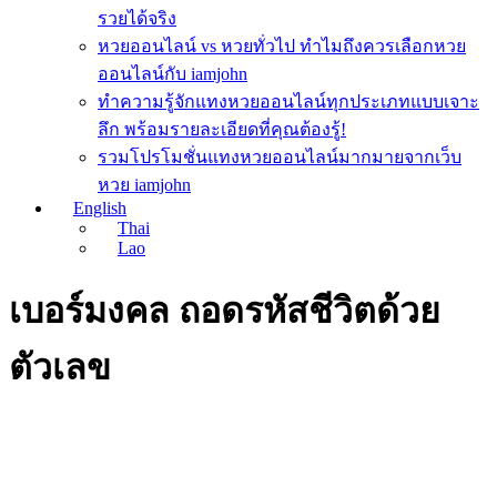
รวยได้จริง
หวยออนไลน์ vs หวยทั่วไป ทำไมถึงควรเลือกหวย
ออนไลน์กับ iamjohn
ทำความรู้จักแทงหวยออนไลน์ทุกประเภทแบบเจาะ
ลึก พร้อมรายละเอียดที่คุณต้องรู้!
รวมโปรโมชั่นแทงหวยออนไลน์มากมายจากเว็บ
หวย iamjohn
English
Thai
Lao
เบอร์มงคล ถอดรหัสชีวิตด้วย
ตัวเลข