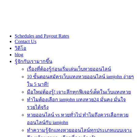
Schedules and Payout Rates
Contact Us
วิดิโอ
blog
รู้จักกับเรามากขึ้น
เรื่องที่ต้องรู้ก่อนเริ่มเล่นเว็บหวยออนไลน์
10 ขั้นตอนสมัครเว็บแทงหวยออนไลน์ iamjohn ง่ายๆ
ใน 5 นาที!
มือใหม่ต้องรู้! เจาะลึกทุกฟีเจอร์เด็ดในเว็บแทงหวย
ทำไมต้องเลือก iamjohn แทงหวย24 มั่นคง มั่นใจ
รวยได้จริง
หวยออนไลน์ vs หวยทั่วไป ทำไมถึงควรเลือกหวย
ออนไลน์กับ iamjohn
ทำความรู้จักแทงหวยออนไลน์ทุกประเภทแบบเจาะ