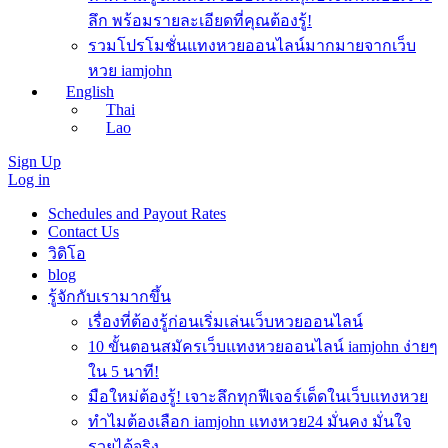
ลึก พร้อมรายละเอียดที่คุณต้องรู้!
รวมโปรโมชั่นแทงหวยออนไลน์มากมายจากเว็บ
หวย iamjohn
English
Thai
Lao
Sign Up
Log in
Schedules and Payout Rates
Contact Us
วิดิโอ
blog
รู้จักกับเรามากขึ้น
เรื่องที่ต้องรู้ก่อนเริ่มเล่นเว็บหวยออนไลน์
10 ขั้นตอนสมัครเว็บแทงหวยออนไลน์ iamjohn ง่ายๆ
ใน 5 นาที!
มือใหม่ต้องรู้! เจาะลึกทุกฟีเจอร์เด็ดในเว็บแทงหวย
ทำไมต้องเลือก iamjohn แทงหวย24 มั่นคง มั่นใจ
รวยได้จริง