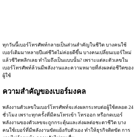
ทุกวันนี้เบอร์โทรศัพท์กลายเป็นส่วนสำคัญในชีวิต บางคนใช้
เบอร์เดิมมาหลายปีแต่ชีวิตไม่ค่อยดีขึ้น บางคนเปลี่ยนเบอร์ใหม่
แล้วชีวิตพลิกเลย ทำไมถึงเป็นแบบนั้น? เพราะแต่ละตัวเลขใน
เบอร์โทรศัพท์ล้วนมีพลังงานและความหมายที่ส่งผลต่อชีวิตของ
ผู้ใช้
ความสำคัญของเบอร์มงคล
พลังงานตัวเลขในเบอร์โทรศัพท์จะส่งผลกระทบต่อผู้ใช้ตลอด 24
ชั่วโมง เพราะทุกครั้งที่มีคนโทรเข้า โทรออก หรือกดเบอร์
พลังงานของตัวเลขจะถูกกระตุ้นและส่งผลต่อชะตาชีวิต บาง
คนใช้เบอร์ที่มีพลังงานขัดแย้งกับตัวเอง ทำให้ธุรกิจติดขัด การ