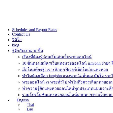
Schedules and Payout Rates
Contact Us
วิดิโอ
blog
รู้จักกับเรามากขึ้น
เรื่องที่ต้องรู้ก่อนเริ่มเล่นเว็บหวยออนไลน์
10 ขั้นตอนสมัครเว็บแทงหวยออนไลน์ iamjohn ง่ายๆ ใ
มือใหม่ต้องรู้! เจาะลึกทุกฟีเจอร์เด็ดในเว็บแทงหวย
ทำไมต้องเลือก iamjohn แทงหวย24 มั่นคง มั่นใจ รวยไ
หวยออนไลน์ vs หวยทั่วไป ทำไมถึงควรเลือกหวยออนไ
ทำความรู้จักแทงหวยออนไลน์ทุกประเภทแบบเจาะลึก พ
รวมโปรโมชั่นแทงหวยออนไลน์มากมายจากเว็บหวย 
English
Thai
Lao