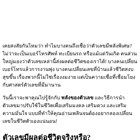
เคยสงสัยกันไหมว่า ทำไมบางคนถึงเชื่อว่าตัวเลขมีพลังพิเศษ?
ไม่ว่าจะเป็นเบอร์โทรศัพท์ ทะเบียนรถ หรือแม้แต่วันเกิด คนส่วน
ใหญ่มองว่าตัวเลขเหล่านี้ส่งผลต่อชีวิตของเราได้! บางคนเปลี่ยน
เบอร์โทรแล้วการงานพุ่ง บางคนเปลี่ยนเลขที่บ้านแล้วชีวิตสงบ
สุขขึ้น เรื่องพวกนี้ไม่ใช่เรื่องงมงาย แต่เป็นความเชื่อที่เชื่อมโยง
กับศาสตร์ตัวเลขที่มีมานาน
วันนี้เราจะพาคุณไปรู้จักกับ
พลังของตัวเลข
และวิธีการนำ
ตัวเลขมาปรับใช้ในชีวิตเพื่อเสริมมงคล เสริมดวง และเสริม
ความมั่นใจ แบบที่ทำให้คุณอ่านเพลินจนต้องอยากลองเปลี่ยน
เลขในชีวิตตัวเองแน่นอน!
ตัวเลขมีผลต่อชีวิตจริงหรือ?