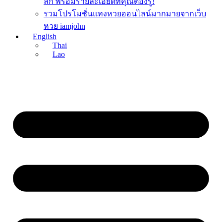
ลึก พร้อมรายละเอียดที่คุณต้องรู้!
รวมโปรโมชั่นแทงหวยออนไลน์มากมายจากเว็บ
หวย iamjohn
English
Thai
Lao