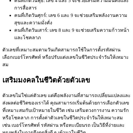
คนที่เกิดวันพุธ: เลข 4 และ 5 จะช่วยเสริมความมั่นคงและ
การสื่อสาร
คนที่เกิดวันศุกร์: เลข 6 และ 9 จะช่วยเสริมพลังงานความ
สุขและความมั่งคั่ง
คนที่เกิดวันเสาร์: เลข 8 และ 9 จะช่วยเสริมความก้าวหน้า
และโชคลาภ
ตัวเลขที่เหมาะสมตามวันเกิดสามารถใช้ในการตั้งรหัสผ่าน
เลือกเบอร์โทรศัพท์ หรือปรับแต่งเลขในชีวิตประจำวันให้เหมาะ
สม
เสริมมงคลในชีวิตด้วยตัวเลข
ตัวเลขไม่ใช่แค่ตัวเลข แต่คือพลังงานที่สามารถเปลี่ยนแปลงและ
ส่งผลต่อชีวิตของเราได้ คุณสามารถเริ่มต้นด้วยการเลือกตัวเลข
ที่เหมาะสมกับเป้าหมายในชีวิต เช่น เสริมดวงการงาน ความรัก
หรือโชคลาภ การตั้งค่าตัวเลขในชีวิตประจำวันให้เหมาะสม
เช่น เบอร์โทรศัพท์ รหัสผ่าน หรือทะเบียนรถ เป็นวิธีที่ง่ายและ
ทรงพลังในการดึงดูดสิ่งดี ๆ เข้ามาในชีวิต