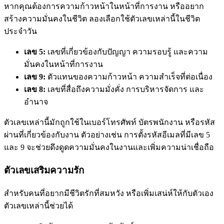
หากคุณต้องการความก้าวหน้าในหน้าที่การงาน หรืออยาก
สร้างความมั่นคงในชีวิต ลองเลือกใช้ตัวเลขเหล่านี้ในชีวิต
ประจำวัน
เลข 5:
เลขที่เกี่ยวข้องกับปัญญา ความรอบรู้ และความ
มั่นคงในหน้าที่การงาน
เลข 9:
ตัวแทนของความก้าวหน้า ความสำเร็จที่ต่อเนื่อง
เลข 8:
เลขที่สื่อถึงความมั่งคั่ง การบริหารจัดการ และ
อำนาจ
ตัวเลขเหล่านี้มักถูกใช้ในเบอร์โทรศัพท์ บัตรพนักงาน หรือรหัส
ผ่านที่เกี่ยวข้องกับงาน ตัวอย่างเช่น การตั้งรหัสอีเมลที่มีเลข 5
และ 9 จะช่วยดึงดูดความมั่นคงในงานและเพิ่มความน่าเชื่อถือ
ตัวเลขเสริมความรัก
สำหรับคนที่อยากมีชีวิตรักที่สมหวัง หรือเพิ่มเสน่ห์ให้กับตัวเอง
ตัวเลขเหล่านี้ช่วยได้