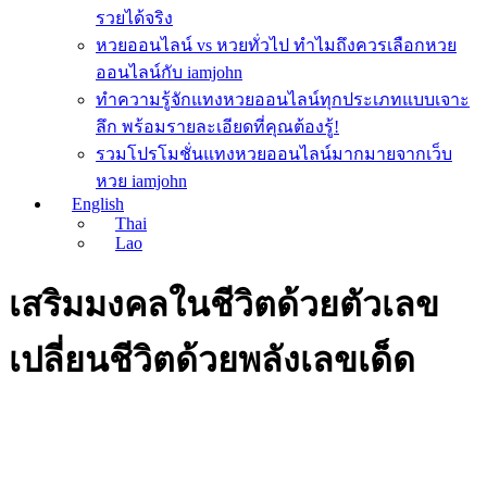
รวยได้จริง
หวยออนไลน์ vs หวยทั่วไป ทำไมถึงควรเลือกหวย
ออนไลน์กับ iamjohn
ทำความรู้จักแทงหวยออนไลน์ทุกประเภทแบบเจาะ
ลึก พร้อมรายละเอียดที่คุณต้องรู้!
รวมโปรโมชั่นแทงหวยออนไลน์มากมายจากเว็บ
หวย iamjohn
English
Thai
Lao
เสริมมงคลในชีวิตด้วยตัวเลข
เปลี่ยนชีวิตด้วยพลังเลขเด็ด