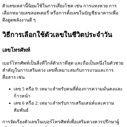
ตัวเลขเหล่านี้นิยมใช้ในการเสี่ยงโชค เช่น การแทงหวย การ
เลือกหมายเลขลอตเตอรี่ หรือการตั้งเลขในบัญชีธนาคารเพื่อ
ดึงดูดพลังงานดี ๆ
วิธีการเลือกใช้ตัวเลขในชีวิตประจำวัน
เลขโทรศัพท์
เบอร์โทรศัพท์เป็นสิ่งที่ใกล้ตัวเราที่สุด และถือเป็นหนึ่งในตัวช่วย
สำคัญในการเสริมดวง เลขที่เหมาะสมกับการงานและการ
สื่อสาร เช่น
เลข 5 หรือ 9: เหมาะสำหรับคนที่ต้องการความมั่นคงและ
ก้าวหน้า
เลข 6 หรือ 2: เหมาะสำหรับการเสริมเสน่ห์และความ
สัมพันธ์
การจัดเรียงตัวเลขในเบอร์โทรศัพท์เพื่อเสริมดวงควรปรึกษาผู้