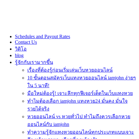
Schedules and Payout Rates
Contact Us
วิดิโอ
blog
รู้จักกับเรามากขึ้น
เรื่องที่ต้องรู้ก่อนเริ่มเล่นเว็บหวยออนไลน์
10 ขั้นตอนสมัครเว็บแทงหวยออนไลน์ iamjohn ง่ายๆ
ใน 5 นาที!
มือใหม่ต้องรู้! เจาะลึกทุกฟีเจอร์เด็ดในเว็บแทงหวย
ทำไมต้องเลือก iamjohn แทงหวย24 มั่นคง มั่นใจ
รวยได้จริง
หวยออนไลน์ vs หวยทั่วไป ทำไมถึงควรเลือกหวย
ออนไลน์กับ iamjohn
ทำความรู้จักแทงหวยออนไลน์ทุกประเภทแบบเจาะ