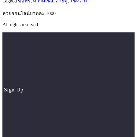
Tagged
ขอพร
,
ความเชื่อ
,
สายมู
,
โชคลาภ
หวยออนไลน์บาทละ 1000
All rights reserved
Sign Up