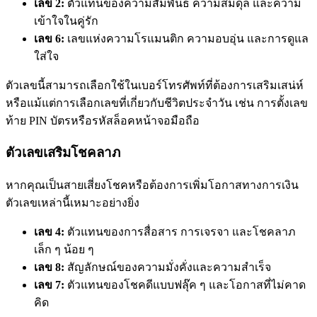
เลข 2:
ตัวแทนของความสัมพันธ์ ความสมดุล และความ
เข้าใจในคู่รัก
เลข 6:
เลขแห่งความโรแมนติก ความอบอุ่น และการดูแล
ใส่ใจ
ตัวเลขนี้สามารถเลือกใช้ในเบอร์โทรศัพท์ที่ต้องการเสริมเสน่ห์
หรือแม้แต่การเลือกเลขที่เกี่ยวกับชีวิตประจำวัน เช่น การตั้งเลข
ท้าย PIN บัตรหรือรหัสล็อคหน้าจอมือถือ
ตัวเลขเสริมโชคลาภ
หากคุณเป็นสายเสี่ยงโชคหรือต้องการเพิ่มโอกาสทางการเงิน
ตัวเลขเหล่านี้เหมาะอย่างยิ่ง
เลข 4:
ตัวแทนของการสื่อสาร การเจรจา และโชคลาภ
เล็ก ๆ น้อย ๆ
เลข 8:
สัญลักษณ์ของความมั่งคั่งและความสำเร็จ
เลข 7:
ตัวแทนของโชคดีแบบฟลุ๊ค ๆ และโอกาสที่ไม่คาด
คิด