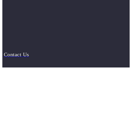
Contact Us