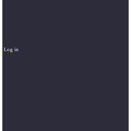
Log in