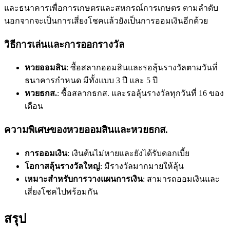
และธนาคารเพื่อการเกษตรและสหกรณ์การเกษตร ตามลำดับ
นอกจากจะเป็นการเสี่ยงโชคแล้วยังเป็นการออมเงินอีกด้วย
วิธีการเล่นและการออกรางวัล
หวยออมสิน
: ซื้อสลากออมสินและรอลุ้นรางวัลตามวันที่
ธนาคารกำหนด มีทั้งแบบ 3 ปี และ 5 ปี
หวยธกส.
: ซื้อสลากธกส. และรอลุ้นรางวัลทุกวันที่ 16 ของ
เดือน
ความพิเศษของหวยออมสินและหวยธกส.
การออมเงิน
: เงินต้นไม่หายและยังได้รับดอกเบี้ย
โอกาสลุ้นรางวัลใหญ่
: มีรางวัลมากมายให้ลุ้น
เหมาะสำหรับการวางแผนการเงิน
: สามารถออมเงินและ
เสี่ยงโชคไปพร้อมกัน
สรุป