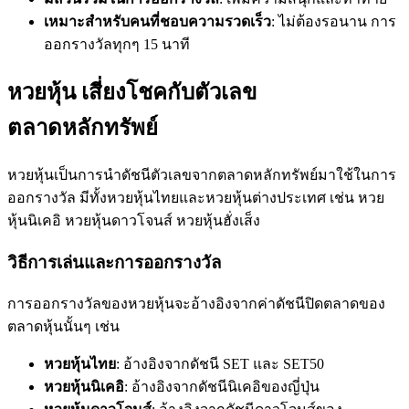
เหมาะสำหรับคนที่ชอบความรวดเร็ว
: ไม่ต้องรอนาน การ
ออกรางวัลทุกๆ 15 นาที
หวยหุ้น เสี่ยงโชคกับตัวเลข
ตลาดหลักทรัพย์
หวยหุ้นเป็นการนำดัชนีตัวเลขจากตลาดหลักทรัพย์มาใช้ในการ
ออกรางวัล มีทั้งหวยหุ้นไทยและหวยหุ้นต่างประเทศ เช่น หวย
หุ้นนิเคอิ หวยหุ้นดาวโจนส์ หวยหุ้นฮั่งเส็ง
วิธีการเล่นและการออกรางวัล
การออกรางวัลของหวยหุ้นจะอ้างอิงจากค่าดัชนีปิดตลาดของ
ตลาดหุ้นนั้นๆ เช่น
หวยหุ้นไทย
: อ้างอิงจากดัชนี SET และ SET50
หวยหุ้นนิเคอิ
: อ้างอิงจากดัชนีนิเคอิของญี่ปุ่น