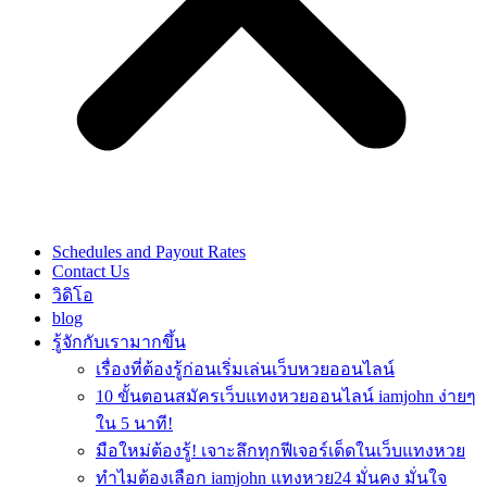
Schedules and Payout Rates
Contact Us
วิดิโอ
blog
รู้จักกับเรามากขึ้น
เรื่องที่ต้องรู้ก่อนเริ่มเล่นเว็บหวยออนไลน์
10 ขั้นตอนสมัครเว็บแทงหวยออนไลน์ iamjohn ง่ายๆ
ใน 5 นาที!
มือใหม่ต้องรู้! เจาะลึกทุกฟีเจอร์เด็ดในเว็บแทงหวย
ทำไมต้องเลือก iamjohn แทงหวย24 มั่นคง มั่นใจ