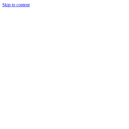
Skip to content