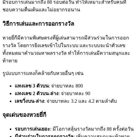
มีรอบการเล่นมากถึง 88 รอบต่อวัน ทำให้เหมาะสำหรับคนที่
ชอบความตื่นเต้นและไม่อยากรอนาน
วิธีการเล่นและการออกรางวัล
หวยยี่กีมีความพิเศษตรงที่ผู้เล่นสามารถมีส่วนร่วมในการออก
รางวัล โดยการยิงเลขเข้าไปในระบบ และระบบจะนำตัวเลข
ทั้งหมดมาคำนวณหาผลรางวัล ทำให้การเล่นมีความสนุกและ
ท้าทาย
รูปแบบการแทงก็คล้ายกับหวยอื่นๆ เช่น
แทงเลข 3
ตัวบน
: จ่ายบาทละ 800
แทงเลข 2
ตัวบน-ล่าง
: จ่ายบาทละ 90
เลขวิ่งบน-ล่าง
: จ่ายบาทละ 3.2 และ 4.2 ตามลำดับ
จุดเด่นของหวยยี่กี
รอบการเล่นเยอะ
: มีโอกาสลุ้นรางวัลมากถึง 88 ครั้งต่อวัน
มีส่วนร่วมในการออกรางวัล
: เพิ่มความสนุกและท้าทาย