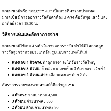
หวยมาเลย์หรือ “Magnum 4D” เป็นหวยที่มาจากประเทศ
มาเลเซีย มีการออกรางวัลสัปดาห์ละ 3 ครั้ง คือวันพุธ เสาร์ และ
อาทิตย์ เวลา 18:30 น.
วิธีการเล่นและอัตราการจ่าย
หวยมาเลย์ใช้เลข 4 หลักในการออกรางวัล ทำให้มีโอกาสถูก
รางวัลสูงกว่าหวยประเภทอื่น รูปแบบการแทงได้แก่
แทงเลข 4
ตัวตรง
: ถ้าถูกตรงๆ จะได้รับรางวัลใหญ่
แทงเลข 3
ตัวบน
: อ้างอิงจากเลขท้าย 3 ตัวของรางวัลที่ 1
แทงเลข 2
ตัวบน-ล่าง
: เลือกแทงเลขท้าย 2 ตัว
อัตราการจ่ายของหวยมาเลย์ก็ถือว่าสูง เช่น
4
ตัวตรง
: จ่ายบาทละ 4,500
3
ตัวบน
: จ่ายบาทละ 850
2
ตัวบน-ล่าง
: จ่ายบาทละ 90