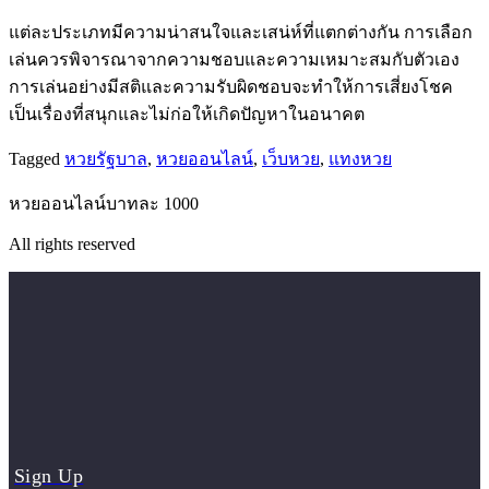
แต่ละประเภทมีความน่าสนใจและเสน่ห์ที่แตกต่างกัน การเลือก
เล่นควรพิจารณาจากความชอบและความเหมาะสมกับตัวเอง
การเล่นอย่างมีสติและความรับผิดชอบจะทำให้การเสี่ยงโชค
เป็นเรื่องที่สนุกและไม่ก่อให้เกิดปัญหาในอนาคต
Tagged
หวยรัฐบาล
,
หวยออนไลน์
,
เว็บหวย
,
แทงหวย
หวยออนไลน์บาทละ 1000
All rights reserved
Sign Up