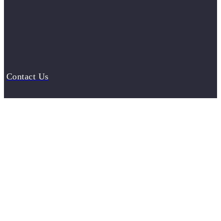
Contact Us