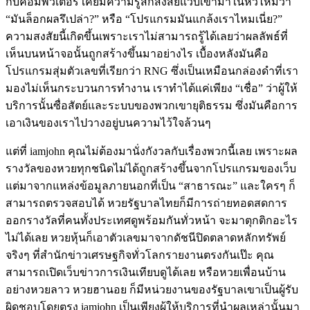
กับคอมพิวเตอร์ เคยมีความรู้สึกสงสัยแวบเข้ามาในหัวไหมว่า
“มันล็อกผลรึเปล่า?” หรือ “โปรแกรมมันแกล้งเราไหมเนี่ย?”
ความสงสัยนี้เกิดขึ้นเพราะเราไม่สามารถรู้ได้เลยว่าผลลัพธ์ที่
เห็นบนหน้าจอนั้นถูกสร้างขึ้นมาอย่างไร เบื้องหลังมันคือ
โปรแกรมสุ่มตัวเลขที่เรียกว่า RNG ซึ่งเป็นเหมือนกล่องดำที่เรา
มองไม่เห็นกระบวนการทำงาน เราทำได้แค่เพียง “เชื่อ” ว่าผู้ให้
บริการนั้นซื่อสัตย์และระบบของพวกเขายุติธรรม ซึ่งมันคือการ
เอาเงินของเราไปวางอยู่บนความไว้ใจล้วนๆ
แต่ที่ iamjohn คุณไม่ต้องมานั่งกังวลกับเรื่องพวกนี้เลย เพราะผล
รางวัลของหวยทุกชนิดไม่ได้ถูกสร้างขึ้นจากโปรแกรมของเว็บ
แต่มาจากแหล่งข้อมูลภายนอกที่เป็น “สาธารณะ” และใครๆ ก็
สามารถตรวจสอบได้ หวยรัฐบาลไทยก็มีการถ่ายทอดสดการ
ออกรางวัลที่คนทั้งประเทศดูพร้อมกันทั่วหน้า จะมาตุกติกอะไร
ไม่ได้เลย หวยหุ้นก็เอาตัวเลขมาจากดัชนีปิดตลาดหลักทรัพย์
จริงๆ ที่สำนักข่าวเศรษฐกิจทั่วโลกรายงานตรงกันเป๊ะ คุณ
สามารถเปิดเว็บข่าวการเงินเทียบดูได้เลย หรือหวยเพื่อนบ้าน
อย่างหวยลาว หวยฮานอย ก็มีหน่วยงานของรัฐบาลเขาเป็นผู้รับ
ผิดชอบโดยตรง iamjohn เป็นเพียงผู้ให้บริการที่นำผลเหล่านั้นมา