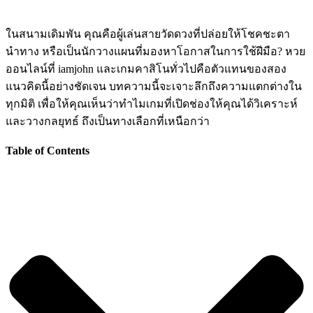
ในสนามเดิมพัน คุณคือผู้เล่นสายวัดดวงที่ปล่อยให้โชคชะตา
นำทาง หรือเป็นนักวางแผนที่มองหาโอกาสในการใช้ฝีมือ? หวย
ออนไลน์ที่ iamjohn และเกมคาสิโนทั่วไปคือตัวแทนของสอง
แนวคิดนี้อย่างชัดเจน บทความนี้จะเจาะลึกถึงความแตกต่างใน
ทุกมิติ เพื่อให้คุณเห็นว่าทำไมเกมที่เปิดช่องให้คุณได้วิเคราะห์
และวางกลยุทธ์ ถึงเป็นทางเลือกที่เหนือกว่า
Table of Contents