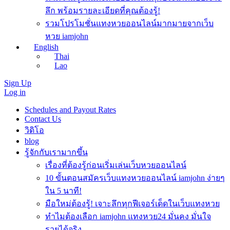
ลึก พร้อมรายละเอียดที่คุณต้องรู้!
รวมโปรโมชั่นแทงหวยออนไลน์มากมายจากเว็บ
หวย iamjohn
English
Thai
Lao
Sign Up
Log in
Schedules and Payout Rates
Contact Us
วิดิโอ
blog
รู้จักกับเรามากขึ้น
เรื่องที่ต้องรู้ก่อนเริ่มเล่นเว็บหวยออนไลน์
10 ขั้นตอนสมัครเว็บแทงหวยออนไลน์ iamjohn ง่ายๆ
ใน 5 นาที!
มือใหม่ต้องรู้! เจาะลึกทุกฟีเจอร์เด็ดในเว็บแทงหวย
ทำไมต้องเลือก iamjohn แทงหวย24 มั่นคง มั่นใจ
รวยได้จริง