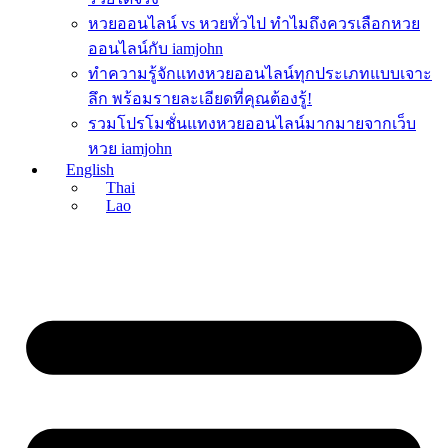
หวยออนไลน์ vs หวยทั่วไป ทำไมถึงควรเลือกหวย
ออนไลน์กับ iamjohn
ทำความรู้จักแทงหวยออนไลน์ทุกประเภทแบบเจาะ
ลึก พร้อมรายละเอียดที่คุณต้องรู้!
รวมโปรโมชั่นแทงหวยออนไลน์มากมายจากเว็บ
หวย iamjohn
English
Thai
Lao