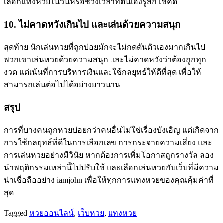
เลือกแทงหวยในวันหรือช่วงเวลาที่ตนเองรู้สึกโชคดี
10. ไม่คาดหวังเกินไป และเล่นด้วยความสนุก
สุดท้าย นักเล่นหวยที่ถูกบ่อยมักจะไม่กดดันตัวเองมากเกินไป
พวกเขาเล่นหวยด้วยความสนุก และไม่คาดหวังว่าต้องถูกทุก
งวด แต่เน้นที่การบริหารเงินและใช้กลยุทธ์ให้ดีที่สุด เพื่อให้
สามารถเล่นต่อไปได้อย่างยาวนาน
สรุป
การที่บางคนถูกหวยบ่อยกว่าคนอื่นไม่ใช่เรื่องบังเอิญ แต่เกิดจาก
การใช้กลยุทธ์ที่ดีในการเลือกเลข การกระจายความเสี่ยง และ
การเล่นหวยอย่างมีวินัย หากต้องการเพิ่มโอกาสถูกรางวัล ลอง
นำพฤติกรรมเหล่านี้ไปปรับใช้ และเลือกเล่นหวยกับเว็บที่มีความ
น่าเชื่อถืออย่าง iamjohn เพื่อให้ทุกการแทงหวยของคุณคุ้มค่าที่
สุด
Tagged
หวยออนไลน์
,
เว็บหวย
,
แทงหวย