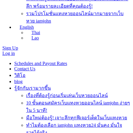
ลึก พร้อมรายละเอียดที่คุณต้องรู้!
รวมโปรโมชั่นแทงหวยออนไลน์มากมายจากเว็บ
หวย iamjohn
English
Thai
Lao
Sign Up
Log in
Schedules and Payout Rates
Contact Us
วิดิโอ
blog
รู้จักกับเรามากขึ้น
เรื่องที่ต้องรู้ก่อนเริ่มเล่นเว็บหวยออนไลน์
10 ขั้นตอนสมัครเว็บแทงหวยออนไลน์ iamjohn ง่ายๆ
ใน 5 นาที!
มือใหม่ต้องรู้! เจาะลึกทุกฟีเจอร์เด็ดในเว็บแทงหวย
ทำไมต้องเลือก iamjohn แทงหวย24 มั่นคง มั่นใจ
รวยได้จริง