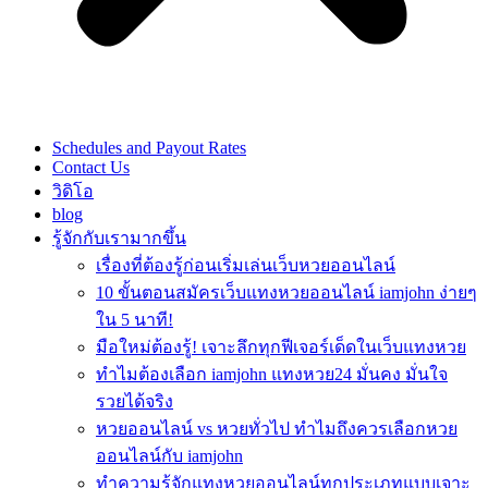
Schedules and Payout Rates
Contact Us
วิดิโอ
blog
รู้จักกับเรามากขึ้น
เรื่องที่ต้องรู้ก่อนเริ่มเล่นเว็บหวยออนไลน์
10 ขั้นตอนสมัครเว็บแทงหวยออนไลน์ iamjohn ง่ายๆ
ใน 5 นาที!
มือใหม่ต้องรู้! เจาะลึกทุกฟีเจอร์เด็ดในเว็บแทงหวย
ทำไมต้องเลือก iamjohn แทงหวย24 มั่นคง มั่นใจ
รวยได้จริง
หวยออนไลน์ vs หวยทั่วไป ทำไมถึงควรเลือกหวย
ออนไลน์กับ iamjohn
ทำความรู้จักแทงหวยออนไลน์ทุกประเภทแบบเจาะ