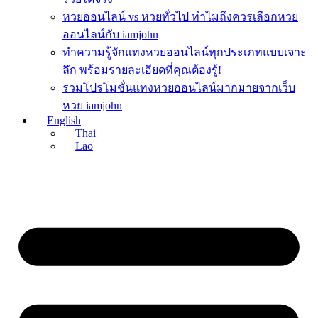
หวยออนไลน์ vs หวยทั่วไป ทำไมถึงควรเลือกหวย
ออนไลน์กับ iamjohn
ทำความรู้จักแทงหวยออนไลน์ทุกประเภทแบบเจาะ
ลึก พร้อมรายละเอียดที่คุณต้องรู้!
รวมโปรโมชั่นแทงหวยออนไลน์มากมายจากเว็บ
หวย iamjohn
English
Thai
Lao