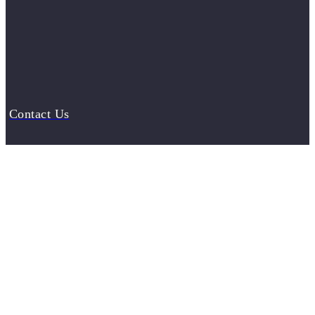
Contact Us