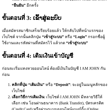
“
ยืนยัน”
อีกครั้ง
ขั้นตอนที่ 3:
ເຂົ້າສູ່ລະບົບ
เมื่อสมัครสมาชิกเสร็จเรียบร้อยแล้ว ให้กลับไปที่หน้าแรกของ
เว็บไซต์ จากนั้นคลิกปุ่ม
“
เข้าสู่ระบบ”
หรือ
“Login”
กรอกชื่อผู้
ใช้งานและรหัสผ่านที่สมัครไว้ แล้วกด
“
เข้าสู่ระบบ”
ขั้นตอนที่ 4:
เติมเงินเข้าบัญชี
ก่อนจะเริ่มแทงหวยออนไลน์ ต้องมีเงินในบัญชี I AM JOHN กัน
ก่อน
คลิกที่ปุ่ม “เติมเงิน”
หรือ
“Deposit”
: จะอยู่ในเมนูหลักของ
เว็บไซต์
เลือกวิธีการเติมเงิน
: เว็บไซต์ I AM JOHN มีหลายวิธีให้
เลือก เช่น โอนผ่านธนาคาร (Bank Transfer), บัตรเครดิต
(Credit Card) หรือผ่านระบบออนไลน์แบงก์กิ้ง (Online