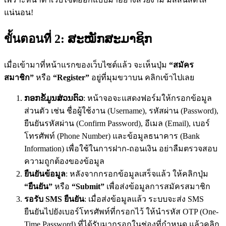
แน่นอน!
ขั้นตอนที่ 2:
ສະໝັກສະມາຊິກ
เมื่อเข้ามาที่หน้าแรกของเว็บไซต์แล้ว จะเห็นปุ่ม
“
สมัคร
สมาชิก”
หรือ
“Register”
อยู่ที่มุมขวาบน คลิกเข้าไปเลย
ກອກຂໍ້ມູນສ່ວນຕົວ
: หน้าจอจะแสดงฟอร์มให้กรอกข้อมูล
ส่วนตัว เช่น ชื่อผู้ใช้งาน (Username), รหัสผ่าน (Password),
ยืนยันรหัสผ่าน (Confirm Password), อีเมล (Email), เบอร์
โทรศัพท์ (Phone Number) และข้อมูลธนาคาร (Bank
Information) เพื่อใช้ในการฝาก-ถอนเงิน อย่าลืมตรวจสอบ
ความถูกต้องของข้อมูล
ยืนยันข้อมูล
: หลังจากกรอกข้อมูลเสร็จแล้ว ให้คลิกปุ่ม
“
ยืนยัน”
หรือ
“Submit”
เพื่อส่งข้อมูลการสมัครสมาชิก
รอรับ SMS
ยืนยัน
: เมื่อส่งข้อมูลแล้ว ระบบจะส่ง SMS
ยืนยันไปยังเบอร์โทรศัพท์ที่กรอกไว้ ให้นำรหัส OTP (One-
Time Password) ที่ได้รับมากรอกในช่องที่กำหนด แล้วคลิก