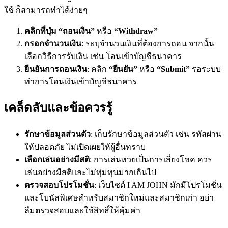
ใช้ ก็สามารถทำได้ง่ายๆ
คลิกที่ปุ่ม “ถอนเงิน”
หรือ
“Withdraw”
กรอกจำนวนเงิน
: ระบุจำนวนเงินที่ต้องการถอน จากนั้น
เลือกวิธีการรับเงิน เช่น โอนเข้าบัญชีธนาคาร
ยืนยันการถอนเงิน
: คลิก
“
ยืนยัน”
หรือ
“Submit”
รอระบบ
ทำการโอนเงินเข้าบัญชีธนาคาร
เคล็ดลับและข้อควรรู้
รักษาข้อมูลส่วนตัว
: เก็บรักษาข้อมูลส่วนตัว เช่น รหัสผ่าน
ให้ปลอดภัย ไม่เปิดเผยให้ผู้อื่นทราบ
เลือกเล่นอย่างมีสติ
: การเล่นหวยเป็นการเสี่ยงโชค ควร
เล่นอย่างมีสติและไม่ทุ่มทุนมากเกินไป
ตรวจสอบโปรโมชั่น
: เว็บไซต์ I AM JOHN มักมีโปรโมชั่น
และโบนัสพิเศษสำหรับสมาชิกใหม่และสมาชิกเก่า อย่า
ลืมตรวจสอบและใช้สิทธิ์ให้คุ้มค่า