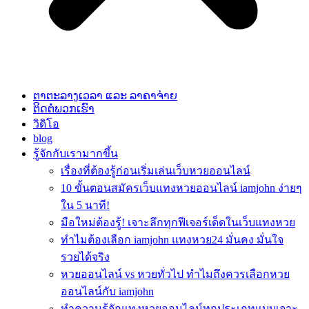
ຕາຕະລາງເວລາ ແລະ ລາຄາຈ່າຍ
ຕິດຕໍ່ພວກເຮົາ
วิดิโอ
blog
รู้จักกับเรามากขึ้น
เรื่องที่ต้องรู้ก่อนเริ่มเล่นเว็บหวยออนไลน์
10 ขั้นตอนสมัครเว็บแทงหวยออนไลน์ iamjohn ง่ายๆ
ใน 5 นาที!
มือใหม่ต้องรู้! เจาะลึกทุกฟีเจอร์เด็ดในเว็บแทงหวย
ทำไมต้องเลือก iamjohn แทงหวย24 มั่นคง มั่นใจ
รวยได้จริง
หวยออนไลน์ vs หวยทั่วไป ทำไมถึงควรเลือกหวย
ออนไลน์กับ iamjohn
ทำความรู้จักแทงหวยออนไลน์ทุกประเภทแบบเจาะ