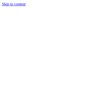
Skip to content