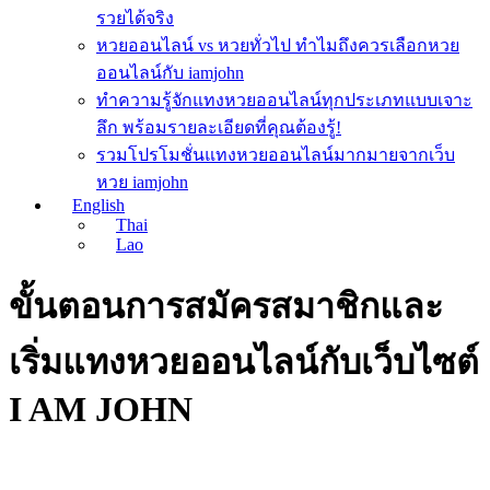
รวยได้จริง
หวยออนไลน์ vs หวยทั่วไป ทำไมถึงควรเลือกหวย
ออนไลน์กับ iamjohn
ทำความรู้จักแทงหวยออนไลน์ทุกประเภทแบบเจาะ
ลึก พร้อมรายละเอียดที่คุณต้องรู้!
รวมโปรโมชั่นแทงหวยออนไลน์มากมายจากเว็บ
หวย iamjohn
English
Thai
Lao
ขั้นตอนการสมัครสมาชิกและ
เริ่มแทงหวยออนไลน์กับเว็บไซต์
I AM JOHN