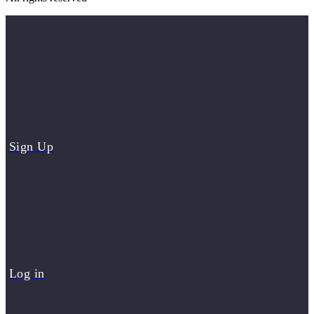
Sign Up
Log in