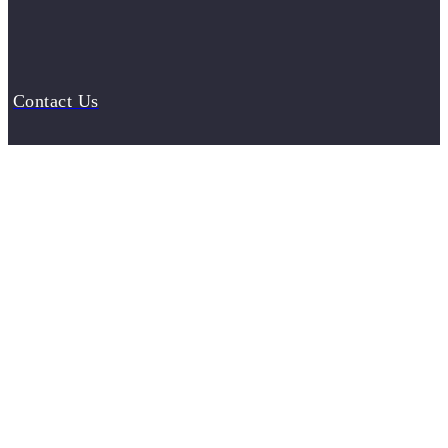
Contact Us