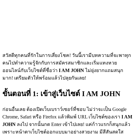
สวัสดีทุกคนที่รักในการเสี่ยงโชค! วันนี้เรามีบทความที่จะพาทุก
คนไปทำความรู้จักกับการสมัครสมาชิกและเริ่มแทงหวย
ออนไลน์กับเว็บไซต์ที่ชื่อว่า
I AM JOHN
ไม่ยุ่งยากแถมสนุก
มาก! เตรียมตัวให้พร้อมแล้วไปลุยกันเลย!
ขั้นตอนที่ 1:
เข้าสู่เว็บไซต์ I AM JOHN
ก่อนอื่นเลย ต้องเปิดเว็บเบราว์เซอร์ที่ชอบ ไม่ว่าจะเป็น Google
Chrome, Safari หรือ Firefox แล้วพิมพ์ URL เว็บไซต์ของเรา
I AM
JOHN
ลงไป จากนั้นกด Enter เข้าไปเลย! แค่ก้าวแรกก็สนุกแล้ว
เพราะหน้าตาเว็บไซต์ออกแบบมาอย่างสวยงาม มีสีสันสดใส