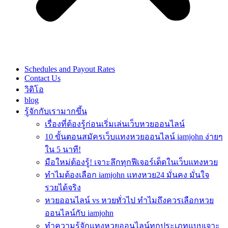
Schedules and Payout Rates
Contact Us
วิดิโอ
blog
รู้จักกับเรามากขึ้น
เรื่องที่ต้องรู้ก่อนเริ่มเล่นเว็บหวยออนไลน์
10 ขั้นตอนสมัครเว็บแทงหวยออนไลน์ iamjohn ง่ายๆ
ใน 5 นาที!
มือใหม่ต้องรู้! เจาะลึกทุกฟีเจอร์เด็ดในเว็บแทงหวย
ทำไมต้องเลือก iamjohn แทงหวย24 มั่นคง มั่นใจ
รวยได้จริง
หวยออนไลน์ vs หวยทั่วไป ทำไมถึงควรเลือกหวย
ออนไลน์กับ iamjohn
ทำความรู้จักแทงหวยออนไลน์ทุกประเภทแบบเจาะ