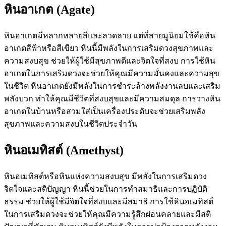
หินอาเกต (Agate)
หินอาเกตมีหลากหลายสีและลวดลาย แต่ที่สายมูนิยมใช้คือหิน
อาเกตสีฟ้าหรือสีเขียว หินนี้มีพลังในการเสริมดวงสุขภาพและ
ความสงบสุข ช่วยให้ผู้ใช้มีสุขภาพดีและจิตใจที่สงบ การใช้หิน
อาเกตในการเสริมดวงจะช่วยให้คุณมีความมั่นคงและความสุข
ในชีวิต หินอาเกตยังมีพลังในการชำระล้างพลังงานลบและเสริม
พลังบวก ทำให้คุณมีชีวิตที่สงบสุขและมีความสมดุล การวางหิน
อาเกตในบ้านหรือสวมใส่เป็นเครื่องประดับจะช่วยเสริมพลัง
สุขภาพและความสงบในชีวิตประจำวัน
หินอเมทิสต์ (Amethyst)
หินอเมทิสต์หรือหินแห่งความสงบสุข มีพลังในการเสริมดวง
จิตใจและสติปัญญา หินนี้ช่วยในการทำสมาธิและการปฏิบัติ
ธรรม ช่วยให้ผู้ใช้มีจิตใจที่สงบและมีสมาธิ การใช้หินอเมทิสต์
ในการเสริมดวงจะช่วยให้คุณมีความรู้สึกผ่อนคลายและมีสติ