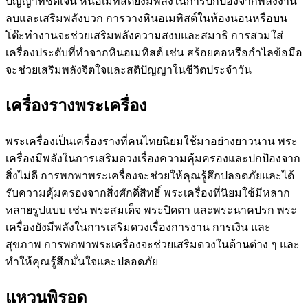
ปัญญาที่ชัดเจน หินอเมทิสต์ยังมีพลังในการปกป้องจากพลังงาน
ลบและเสริมพลังบวก การวางหินอเมทิสต์ในห้องนอนหรือบน
โต๊ะทำงานจะช่วยเสริมพลังความสงบและสมาธิ การสวมใส่
เครื่องประดับที่ทำจากหินอเมทิสต์ เช่น สร้อยคอหรือกำไลข้อมือ
จะช่วยเสริมพลังจิตใจและสติปัญญาในชีวิตประจำวัน
เครื่องรางพระเครื่อง
พระเครื่องเป็นเครื่องรางที่คนไทยนิยมใช้มาอย่างยาวนาน พระ
เครื่องมีพลังในการเสริมดวงเรื่องความคุ้มครองและปกป้องจาก
สิ่งไม่ดี การพกพาพระเครื่องจะช่วยให้คุณรู้สึกปลอดภัยและได้
รับความคุ้มครองจากสิ่งศักดิ์สิทธิ์ พระเครื่องที่นิยมใช้มีหลาก
หลายรูปแบบ เช่น พระสมเด็จ พระปิดตา และพระนาคปรก พระ
เครื่องยังมีพลังในการเสริมดวงเรื่องการงาน การเงิน และ
สุขภาพ การพกพาพระเครื่องจะช่วยเสริมดวงในด้านต่าง ๆ และ
ทำให้คุณรู้สึกมั่นใจและปลอดภัย
แหวนพิรอด