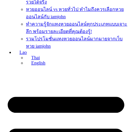
รวยได้จริง
หวยออนไลน์ vs หวยทั่วไป ทำไมถึงควรเลือกหวย
ออนไลน์กับ iamjohn
ทำความรู้จักแทงหวยออนไลน์ทุกประเภทแบบเจาะ
ลึก พร้อมรายละเอียดที่คุณต้องรู้!
รวมโปรโมชั่นแทงหวยออนไลน์มากมายจากเว็บ
หวย iamjohn
Lao
Thai
English