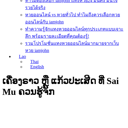
ทำไมต้องเลือก iamjohn แทงหวย24 มั่นคง มั่นใจ
รวยได้จริง
หวยออนไลน์ vs หวยทั่วไป ทำไมถึงควรเลือกหวย
ออนไลน์กับ iamjohn
ทำความรู้จักแทงหวยออนไลน์ทุกประเภทแบบเจาะ
ลึก พร้อมรายละเอียดที่คุณต้องรู้!
รวมโปรโมชั่นแทงหวยออนไลน์มากมายจากเว็บ
หวย iamjohn
Lao
Thai
English
ເຄື່ອງຣາວ ຫຼື ແກ້ວປະເສີດ ທີ່ Sai
Mu ຄວນຮູ້ຈັກ