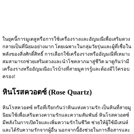
ในยุคนี้การมูเตลูหรือการใช้เครื่องรางและอัญมณีเพื่อเสริมดวง
กลายเป็นที่นิยมอย่างมาก โดยเฉพาะในกลุ่มวัยรุ่นและผู้ที่เชื่อใน
พลังของสิ่งศักดิ์สิทธิ์ การเลือกใช้เครื่องรางหรืออัญมณีที่เหมาะ
สมสามารถช่วยเสริมดวงและนำโชคลาภมาสู่ชีวิต มาดูกันว่ามี
เครื่องรางหรืออัญมณีอะไรบ้างที่สายมูควรรู้และต้องมีไว้ครอบ
ครอง!
หินโรสควอตซ์ (Rose Quartz)
หินโรสควอตซ์ หรือที่เรียกกันว่าหินแห่งความรัก เป็นหินที่สายมู
นิยมใช้เพื่อเสริมดวงความรักและความสัมพันธ์ หินโรสควอตซ์
มีพลังในการเปิดใจและเพิ่มความรักในชีวิต ช่วยให้ผู้ใช้มีเสน่ห์
และได้รับความรักจากผู้อื่น นอกจากนี้ยังช่วยในการสื่อสารและ