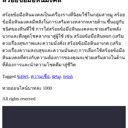
สร้อยข้อมือหินมงคล
สร้อยข้อมือหินมงคลเป็นเครื่องรางที่นิยมใช้ในกลุ่มสายมู สร้อย
ข้อมือหินมงคลมีพลังในการเสริมดวงหลากหลายด้าน ขึ้นอยู่กับ
ชนิดของหินที่ใช้ การใส่สร้อยข้อมือหินมงคลจะช่วยเสริมพลัง
บวกและดึงดูดโชคลาภมาสู่ผู้ใช้ เช่น สร้อยข้อมือหินหยก (เสริม
ดวงเรื่องสุขภาพและความมั่งคั่ง) สร้อยข้อมือหินอาเกต (เสริม
ดวงเรื่องความสงบสุขและความมั่นคง) การเลือกใช้สร้อยข้อมือ
หินมงคลที่ตรงกับความต้องการของคุณจะช่วยเสริมดวงในด้าน
ที่ต้องการและนำความโชคดีมาสู่ชีวิต
Tagged
ขอพร
,
ความเชื่อ
,
ຊາມູ
,
fetish
หวยออนไลน์บาทละ 1000
All rights reserved