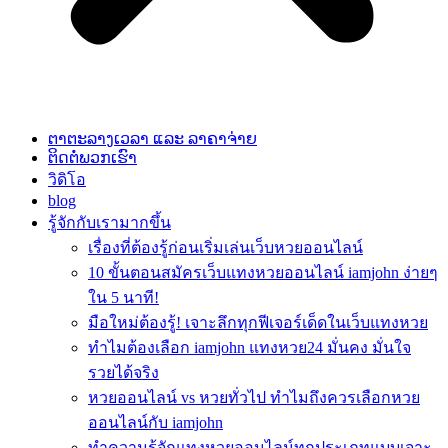
ຕາຕະລາງເວລາ ແລະ ລາຄາຈ່າຍ
ຕິດຕໍ່ພວກເຮົາ
วิดิโอ
blog
รู้จักกับเรามากขึ้น
เรื่องที่ต้องรู้ก่อนเริ่มเล่นเว็บหวยออนไลน์
10 ขั้นตอนสมัครเว็บแทงหวยออนไลน์ iamjohn ง่ายๆ
ใน 5 นาที!
มือใหม่ต้องรู้! เจาะลึกทุกฟีเจอร์เด็ดในเว็บแทงหวย
ทำไมต้องเลือก iamjohn แทงหวย24 มั่นคง มั่นใจ
รวยได้จริง
หวยออนไลน์ vs หวยทั่วไป ทำไมถึงควรเลือกหวย
ออนไลน์กับ iamjohn
ทำความรู้จักแทงหวยออนไลน์ทุกประเภทแบบเจาะ