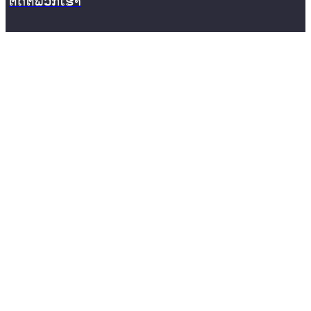
ຕິດຕໍ່ພວກເຮົາ