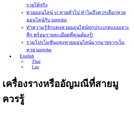
รวยได้จริง
หวยออนไลน์ vs หวยทั่วไป ทำไมถึงควรเลือกหวย
ออนไลน์กับ iamjohn
ทำความรู้จักแทงหวยออนไลน์ทุกประเภทแบบเจาะ
ลึก พร้อมรายละเอียดที่คุณต้องรู้!
รวมโปรโมชั่นแทงหวยออนไลน์มากมายจากเว็บ
หวย iamjohn
English
Thai
Lao
เครื่องรางหรืออัญมณีที่สายมู
ควรรู้