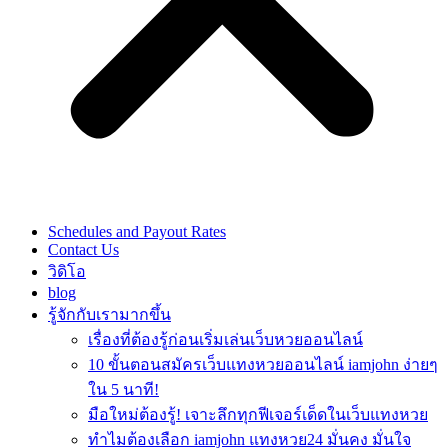
Schedules and Payout Rates
Contact Us
วิดิโอ
blog
รู้จักกับเรามากขึ้น
เรื่องที่ต้องรู้ก่อนเริ่มเล่นเว็บหวยออนไลน์
10 ขั้นตอนสมัครเว็บแทงหวยออนไลน์ iamjohn ง่ายๆ
ใน 5 นาที!
มือใหม่ต้องรู้! เจาะลึกทุกฟีเจอร์เด็ดในเว็บแทงหวย
ทำไมต้องเลือก iamjohn แทงหวย24 มั่นคง มั่นใจ