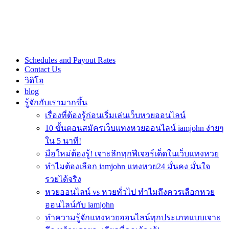
Schedules and Payout Rates
Contact Us
วิดิโอ
blog
รู้จักกับเรามากขึ้น
เรื่องที่ต้องรู้ก่อนเริ่มเล่นเว็บหวยออนไลน์
10 ขั้นตอนสมัครเว็บแทงหวยออนไลน์ iamjohn ง่ายๆ
ใน 5 นาที!
มือใหม่ต้องรู้! เจาะลึกทุกฟีเจอร์เด็ดในเว็บแทงหวย
ทำไมต้องเลือก iamjohn แทงหวย24 มั่นคง มั่นใจ
รวยได้จริง
หวยออนไลน์ vs หวยทั่วไป ทำไมถึงควรเลือกหวย
ออนไลน์กับ iamjohn
ทำความรู้จักแทงหวยออนไลน์ทุกประเภทแบบเจาะ