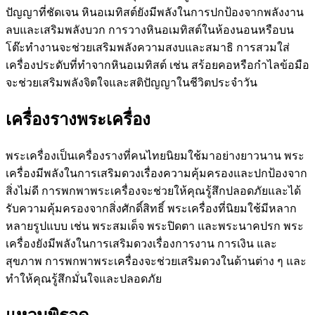
ปัญญาที่ชัดเจน หินอเมทิสต์ยังมีพลังในการปกป้องจากพลังงาน
ลบและเสริมพลังบวก การวางหินอเมทิสต์ในห้องนอนหรือบน
โต๊ะทำงานจะช่วยเสริมพลังความสงบและสมาธิ การสวมใส่
เครื่องประดับที่ทำจากหินอเมทิสต์ เช่น สร้อยคอหรือกำไลข้อมือ
จะช่วยเสริมพลังจิตใจและสติปัญญาในชีวิตประจำวัน
เครื่องรางพระเครื่อง
พระเครื่องเป็นเครื่องรางที่คนไทยนิยมใช้มาอย่างยาวนาน พระ
เครื่องมีพลังในการเสริมดวงเรื่องความคุ้มครองและปกป้องจาก
สิ่งไม่ดี การพกพาพระเครื่องจะช่วยให้คุณรู้สึกปลอดภัยและได้
รับความคุ้มครองจากสิ่งศักดิ์สิทธิ์ พระเครื่องที่นิยมใช้มีหลาก
หลายรูปแบบ เช่น พระสมเด็จ พระปิดตา และพระนาคปรก พระ
เครื่องยังมีพลังในการเสริมดวงเรื่องการงาน การเงิน และ
สุขภาพ การพกพาพระเครื่องจะช่วยเสริมดวงในด้านต่าง ๆ และ
ทำให้คุณรู้สึกมั่นใจและปลอดภัย