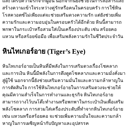
และได้รับความรักจากผู้อื่น นอกจากนี้ยังช่วยในการสื่อสารและ
สร้างความเข้าใจระหว่างคู่รักหรือคนในครอบครัว การใช้หิน
โรสควอตซ์ไม่เพียงแต่จะช่วยเสริมดวงความรัก แต่ยังช่วยเพิ่ม
ความรักและความอบอุ่นในครอบครัวได้อีกด้วย หินนี้สามารถ
พกพาในกระเป๋าหรือสวมใส่เป็นเครื่องประดับ เช่น สร้อยคอ
แหวน หรือสร้อยข้อมือ เพื่อเสริมพลังความรักในชีวิตประจำวัน
หินไทเกอร์อาย (Tiger’s Eye)
หินไทเกอร์อายเป็นหินที่มีพลังในการเสริมดวงเรื่องโชคลาภ
และการเงิน หินนี้มีพลังในการดึงดูดโชคลาภและความมั่งคั่งมา
สู่ผู้ใช้ นอกจากนี้ยังช่วยเสริมความมั่นใจและความกล้าหาญใน
การตัดสินใจ การใช้หินไทเกอร์อายในการเสริมดวงจะช่วยให้
คุณมีความสำเร็จในการทำงานและธุรกิจ หินไทเกอร์อาย
สามารถวางไว้บนโต๊ะทำงานหรือพกพาในกระเป๋าเงินเพื่อเสริม
พลังโชคลาภ การสวมใส่เครื่องประดับที่ทำจากหินไทเกอร์อาย
เช่น แหวนหรือสร้อยคอ จะช่วยเพิ่มความมั่นใจและความกล้า
หาญในการเผชิญหน้ากับปัญหาและอุปสรรค