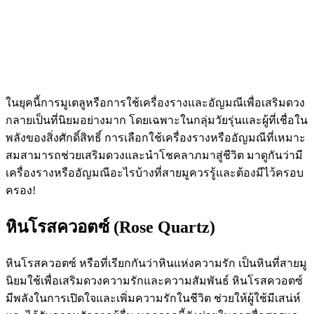
ในยุคนี้การมูเตลูหรือการใช้เครื่องรางและอัญมณีเพื่อเสริมดวง
กลายเป็นที่นิยมอย่างมาก โดยเฉพาะในกลุ่มวัยรุ่นและผู้ที่เชื่อใน
พลังของสิ่งศักดิ์สิทธิ์ การเลือกใช้เครื่องรางหรืออัญมณีที่เหมาะ
สมสามารถช่วยเสริมดวงและนำโชคลาภมาสู่ชีวิต มาดูกันว่ามี
เครื่องรางหรืออัญมณีอะไรบ้างที่สายมูควรรู้และต้องมีไว้ครอบ
ครอง!
หินโรสควอตซ์ (Rose Quartz)
หินโรสควอตซ์ หรือที่เรียกกันว่าหินแห่งความรัก เป็นหินที่สายมู
นิยมใช้เพื่อเสริมดวงความรักและความสัมพันธ์ หินโรสควอตซ์
มีพลังในการเปิดใจและเพิ่มความรักในชีวิต ช่วยให้ผู้ใช้มีเสน่ห์