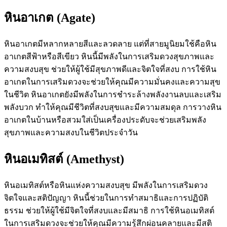
หินอาเกต (Agate)
หินอาเกตมีหลากหลายสีและลวดลาย แต่ที่สายมูนิยมใช้คือหิน
อาเกตสีฟ้าหรือสีเขียว หินนี้มีพลังในการเสริมดวงสุขภาพและ
ความสงบสุข ช่วยให้ผู้ใช้มีสุขภาพดีและจิตใจที่สงบ การใช้หิน
อาเกตในการเสริมดวงจะช่วยให้คุณมีความมั่นคงและความสุข
ในชีวิต หินอาเกตยังมีพลังในการชำระล้างพลังงานลบและเสริม
พลังบวก ทำให้คุณมีชีวิตที่สงบสุขและมีความสมดุล การวางหิน
อาเกตในบ้านหรือสวมใส่เป็นเครื่องประดับจะช่วยเสริมพลัง
สุขภาพและความสงบในชีวิตประจำวัน
หินอเมทิสต์ (Amethyst)
หินอเมทิสต์หรือหินแห่งความสงบสุข มีพลังในการเสริมดวง
จิตใจและสติปัญญา หินนี้ช่วยในการทำสมาธิและการปฏิบัติ
ธรรม ช่วยให้ผู้ใช้มีจิตใจที่สงบและมีสมาธิ การใช้หินอเมทิสต์
ในการเสริมดวงจะช่วยให้คุณมีความรู้สึกผ่อนคลายและมีสติ