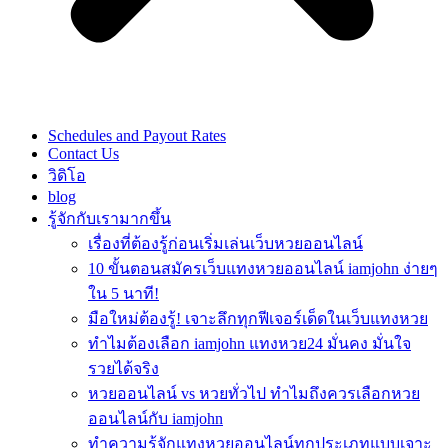
Schedules and Payout Rates
Contact Us
วิดิโอ
blog
รู้จักกับเรามากขึ้น
เรื่องที่ต้องรู้ก่อนเริ่มเล่นเว็บหวยออนไลน์
10 ขั้นตอนสมัครเว็บแทงหวยออนไลน์ iamjohn ง่ายๆ
ใน 5 นาที!
มือใหม่ต้องรู้! เจาะลึกทุกฟีเจอร์เด็ดในเว็บแทงหวย
ทำไมต้องเลือก iamjohn แทงหวย24 มั่นคง มั่นใจ
รวยได้จริง
หวยออนไลน์ vs หวยทั่วไป ทำไมถึงควรเลือกหวย
ออนไลน์กับ iamjohn
ทำความรู้จักแทงหวยออนไลน์ทุกประเภทแบบเจาะ