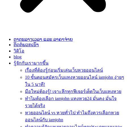
ຕາຕະລາງເວລາ ແລະ ລາຄາຈ່າຍ
ຕິດຕໍ່ພວກເຮົາ
วิดิโอ
blog
รู้จักกับเรามากขึ้น
เรื่องที่ต้องรู้ก่อนเริ่มเล่นเว็บหวยออนไลน์
10 ขั้นตอนสมัครเว็บแทงหวยออนไลน์ iamjohn ง่ายๆ
ใน 5 นาที!
มือใหม่ต้องรู้! เจาะลึกทุกฟีเจอร์เด็ดในเว็บแทงหวย
ทำไมต้องเลือก iamjohn แทงหวย24 มั่นคง มั่นใจ
รวยได้จริง
หวยออนไลน์ vs หวยทั่วไป ทำไมถึงควรเลือกหวย
ออนไลน์กับ iamjohn
ทำความรู้จักแทงหวยออนไลน์ทุกประเภทแบบเจาะ