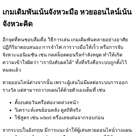
เกมเดิมพันเน้นจังหวะมือ หวยออนไลน์เน้น
จังหวะคิด
อีกจุดที่คนชอบลืมคือ วิธีการเล่น เกมเดิมพันหลายอย่างอาศัย
ปฏิกิริยาตอบสนอง การจำไพ่ การวางมือให้เร็ว หรือการจับ
จังหวะแอนิเมชัน เช่น กดสล็อตตอนรีลกำลังหยุด ทำให้เกิด
ความเข้าใจผิดว่า “เราบังคับผลได้” ทั้งที่จริงคือระบบถูกตั้งไว้
หมดแล้ว
หวยออนไลน์ต่างจากนั้น เพราะผู้เล่นไม่มีผลต่อระบบการออก
รางวัล แต่สามารถวางแผนได้ด้วยตัวเองเต็มที่ เช่น
ตั้งงบต่อวันหรือต่องวดล่วงหน้า
วิเคราะห์เลขย้อนหลัง ดูสถิติจริง
ใช้สูตร เช่น wheel หรือเลขเด่นจากรอบก่อน
จากระบบในอังกฤษ มีการแนะนำให้ผู้เล่นหวยออนไลน์วางแผน