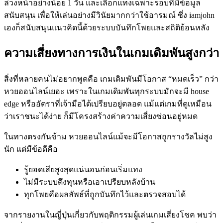
ล่วงหน้าอย่างน้อย 1 วัน และเลือกแทงเฉพาะรอบที่มีข้อมูล
สนับสนุน เพื่อให้เล่นอย่างมีวินัยมากกว่าใช้อารมณ์ ซึ่ง iamjohn
เองก็สนับสนุนแนวคิดนี้ด้วยระบบบันทึกโพยและสถิติย้อนหลัง
ความเสี่ยงทางการเงินในเกมเดิมพันสูงกว่า
สิ่งที่หลายคนไม่อยากพูดคือ เกมเดิมพันมีโอกาส “หมดเร็ว” กว่า
หวยออนไลน์เยอะ เพราะในเกมเดิมพันทุกระบบมักจะมี house
edge หรืออัตราที่เจ้ามือได้เปรียบอยู่ตลอด แม้แต่เกมที่ดูเหมือน
ว่าเราชนะได้ง่าย ก็มีโครงสร้างค่าความเสี่ยงซ่อนอยู่หมด
ในทางตรงกันข้าม หวยออนไลน์แม้จะมีโอกาสถูกรางวัลไม่สูง
นัก แต่มีข้อดีคือ
รู้ยอดเสียสูงสุดแน่นอนก่อนเริ่มแทง
ไม่มีระบบดึงทุนหรือเอาเปรียบหลังบ้าน
ทุกโพยคือผลลัพธ์ที่ถูกบันทึกไว้และตรวจสอบได้
จากรายงานในญี่ปุ่นเกี่ยวกับพฤติกรรมผู้เล่นเกมเสี่ยงโชค พบว่า