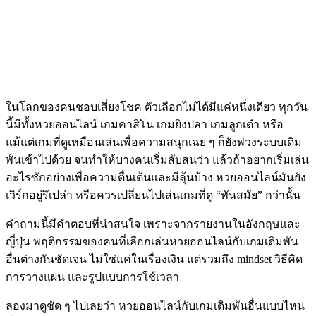
ในโลกของคนชอบเสี่ยงโชค ตัวเลือกไม่ได้มีแค่หนึ่งเดียว ทุกวัน
นี้มีทั้งหวยออนไลน์ เกมคาสิโน เกมยิงปลา เกมลูกเต๋า หรือ
แม้แต่เกมที่ดูเหมือนเล่นเพื่อความสนุกเฉย ๆ ก็ยังพ่วงระบบเดิม
พันเข้าไปด้วย จนทำให้บางคนเริ่มสับสนว่า แล้วถ้าอยากเริ่มเล่น
อะไรซักอย่างเพื่อความตื่นเต้นและมีลุ้นบ้าง หวยออนไลน์มันยัง
เวิร์กอยู่รึเปล่า หรือควรเปลี่ยนไปเล่นเกมที่ดู “ทันสมัย” กว่านั้น
คำถามนี้มีคำตอบที่น่าสนใจ เพราะจากรายงานในอังกฤษและ
ญี่ปุ่น พฤติกรรมของคนที่เลือกเล่นหวยออนไลน์กับเกมเดิมพัน
อื่นต่างกันชัดเจน ไม่ใช่แค่ในเรื่องเงิน แต่รวมถึง mindset วิธีคิด
การวางแผน และรูปแบบการใช้เวลา
ลองมาดูชัด ๆ ไปเลยว่า หวยออนไลน์กับเกมเดิมพันอื่นแบบไหน