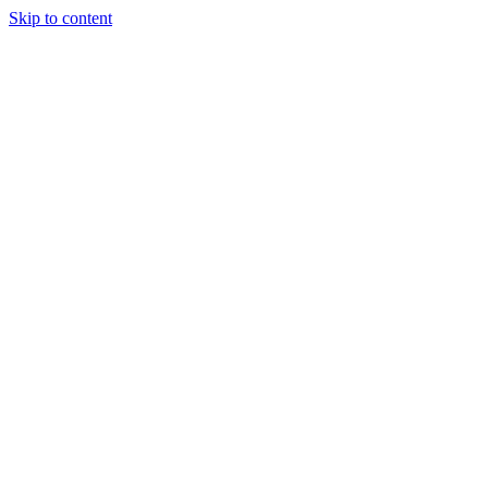
Skip to content