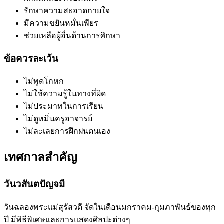
รักษาความสะอาดกายใจ
มีความขยันหมั่นเพียร
ช่วยเหลือผู้อื่นด้านการศึกษา
ข้อควรละเว้น
ไม่พูดโกหก
ไม่ใช้ความรู้ในทางที่ผิด
ไม่ประมาทในการเรียน
ไม่ดูหมิ่นครูอาจารย์
ไม่ละเลยการฝึกฝนตนเอง
เทศกาลสำคัญ
วันวสันตปัญจมี
วันฉลองพระแม่สุรัสวดี จัดในเดือนมกราคม-กุมภาพันธ์ของทุก
ปี มีพิธีพิเศษและการแสดงศิลปะต่างๆ