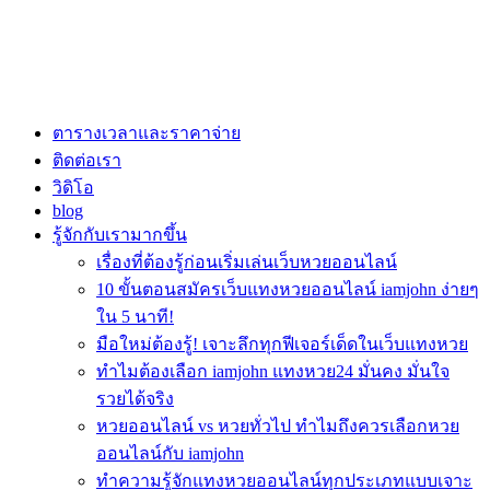
ตารางเวลาและราคาจ่าย
ติดต่อเรา
วิดิโอ
blog
รู้จักกับเรามากขึ้น
เรื่องที่ต้องรู้ก่อนเริ่มเล่นเว็บหวยออนไลน์
10 ขั้นตอนสมัครเว็บแทงหวยออนไลน์ iamjohn ง่ายๆ
ใน 5 นาที!
มือใหม่ต้องรู้! เจาะลึกทุกฟีเจอร์เด็ดในเว็บแทงหวย
ทำไมต้องเลือก iamjohn แทงหวย24 มั่นคง มั่นใจ
รวยได้จริง
หวยออนไลน์ vs หวยทั่วไป ทำไมถึงควรเลือกหวย
ออนไลน์กับ iamjohn
ทำความรู้จักแทงหวยออนไลน์ทุกประเภทแบบเจาะ