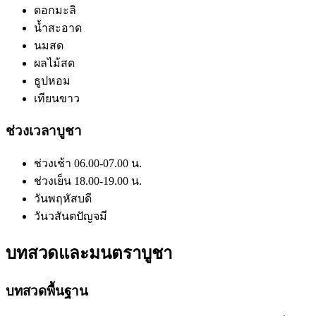
ดอกมะลิ
น้ำสะอาด
นมสด
ผลไม้สด
ธูปหอม
เทียนขาว
ช่วงเวลาบูชา
ช่วงเช้า 06.00-07.00 น.
ช่วงเย็น 18.00-19.00 น.
วันพฤหัสบดี
วันวสันตปัญจมี
บทสวดและมนตราบูชา
บทสวดพื้นฐาน