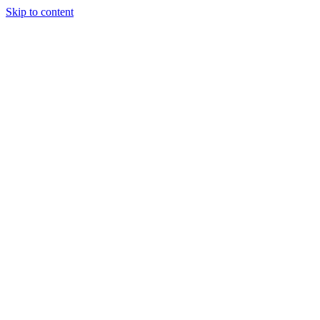
Skip to content