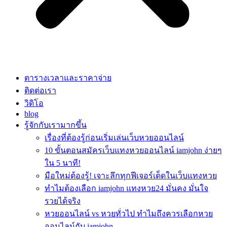
ตารางเวลาและราคาจ่าย
ติดต่อเรา
วิดิโอ
blog
รู้จักกับเรามากขึ้น
เรื่องที่ต้องรู้ก่อนเริ่มเล่นเว็บหวยออนไลน์
10 ขั้นตอนสมัครเว็บแทงหวยออนไลน์ iamjohn ง่ายๆ
ใน 5 นาที!
มือใหม่ต้องรู้! เจาะลึกทุกฟีเจอร์เด็ดในเว็บแทงหวย
ทำไมต้องเลือก iamjohn แทงหวย24 มั่นคง มั่นใจ
รวยได้จริง
หวยออนไลน์ vs หวยทั่วไป ทำไมถึงควรเลือกหวย
ออนไลน์กับ iamjohn