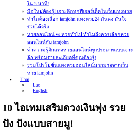
ใน 5 นาที!
มือใหม่ต้องรู้! เจาะลึกทุกฟีเจอร์เด็ดในเว็บแทงหวย
ทำไมต้องเลือก iamjohn แทงหวย24 มั่นคง มั่นใจ
รวยได้จริง
หวยออนไลน์ vs หวยทั่วไป ทำไมถึงควรเลือกหวย
ออนไลน์กับ iamjohn
ทำความรู้จักแทงหวยออนไลน์ทุกประเภทแบบเจาะ
ลึก พร้อมรายละเอียดที่คุณต้องรู้!
รวมโปรโมชั่นแทงหวยออนไลน์มากมายจากเว็บ
หวย iamjohn
Thai
Lao
English
10 ไอเทมเสริมดวงเงินพุ่ง รวย
ปัง ปังแบบสายมู!