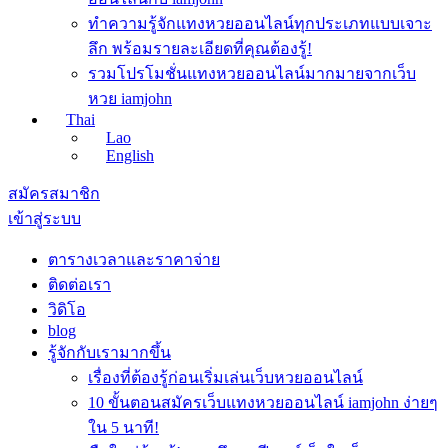
ทำความรู้จักแทงหวยออนไลน์ทุกประเภทแบบเจาะ
ลึก พร้อมรายละเอียดที่คุณต้องรู้!
รวมโปรโมชั่นแทงหวยออนไลน์มากมายจากเว็บ
หวย iamjohn
Thai
Lao
English
สมัครสมาชิก
เข้าสู่ระบบ
ตารางเวลาและราคาจ่าย
ติดต่อเรา
วิดิโอ
blog
รู้จักกับเรามากขึ้น
เรื่องที่ต้องรู้ก่อนเริ่มเล่นเว็บหวยออนไลน์
10 ขั้นตอนสมัครเว็บแทงหวยออนไลน์ iamjohn ง่ายๆ
ใน 5 นาที!