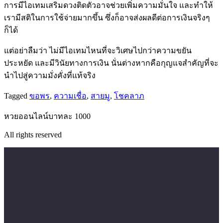
การมีไอเทมเสริมดวงติดตัวอาจช่วยเพิ่มความมั่นใจ และทำให้
เรามีสติในการใช้จ่ายมากขึ้น ซึ่งก็อาจส่งผลดีต่อการเงินจริงๆ
ก็ได้
แต่อย่าลืมว่า ไม่มีไอเทมไหนที่จะวิเศษไปกว่าความขยัน
ประหยัด และมีวินัยทางการเงิน นั่นต่างหากคือกุญแจสำคัญที่จะ
นำไปสู่ความมั่งคั่งที่แท้จริง
Tagged
ขอพร
,
ความเชื่อ
,
สายมู
,
โชคลาภ
หวยออนไลน์บาทละ 1000
All rights reserved