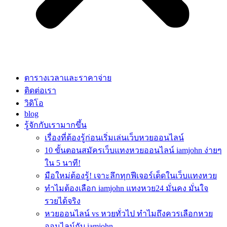
ตารางเวลาและราคาจ่าย
ติดต่อเรา
วิดิโอ
blog
รู้จักกับเรามากขึ้น
เรื่องที่ต้องรู้ก่อนเริ่มเล่นเว็บหวยออนไลน์
10 ขั้นตอนสมัครเว็บแทงหวยออนไลน์ iamjohn ง่ายๆ
ใน 5 นาที!
มือใหม่ต้องรู้! เจาะลึกทุกฟีเจอร์เด็ดในเว็บแทงหวย
ทำไมต้องเลือก iamjohn แทงหวย24 มั่นคง มั่นใจ
รวยได้จริง
หวยออนไลน์ vs หวยทั่วไป ทำไมถึงควรเลือกหวย
ออนไลน์กับ iamjohn