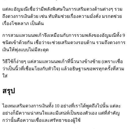
แต่ละอัญมณีเชื่อว่ามีพลังพิเศษในการเสริมดวงด้านต่างๆ รวม
ถึงดวงการเงินด้วย เช่น ทับทิมช่วยเรื่องความมั่งคั่ง มรกตช่วย
เรื่องโชคลาภ เป็นต้น
การสวมแหวนนพเก้าจึงเหมือนกับการรวมพลังของอัญมณีทั้ง 9
ชนิดเข้าด้วยกัน เชื่อว่าจะช่วยเสริมดวงรอบด้าน รวมถึงดวงการ
เงินให้พุ่งแบบไม่มีสะดุด
วิธีใช้ก็ง่ายๆ แค่สวมแหวนนพเก้าที่นิ้วนางข้างซ้าย (เพราะเชื่อ
ว่าเป็นนิ้วที่เชื่อมโยงกับหัวใจ) แล้วอธิษฐานขอพรทุกครั้งที่สวม
ใส่
สรุป
ไอเทมเสริมดวงการเงินทั้ง 10 อย่างที่เราได้พูดถึงไปนั้น แต่ละ
อย่างก็มีความน่าสนใจและมีเสน่ห์เป็นของตัวเอง แต่ที่สำคัญ
กว่านั้นคือความเชื่อและศรัทธาของผู้ใช้