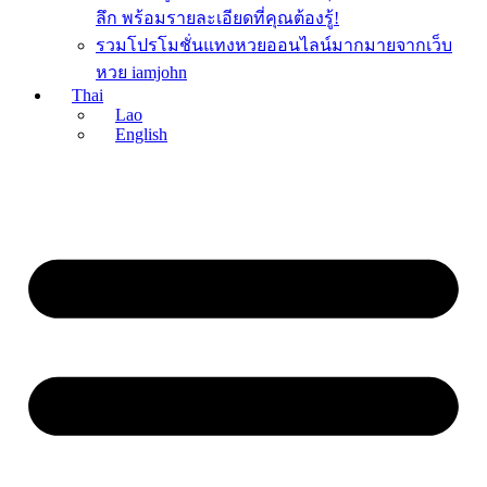
ลึก พร้อมรายละเอียดที่คุณต้องรู้!
รวมโปรโมชั่นแทงหวยออนไลน์มากมายจากเว็บ
หวย iamjohn
Thai
Lao
English