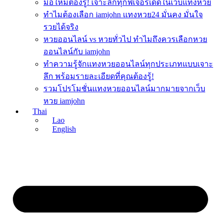
มือใหม่ต้องรู้! เจาะลึกทุกฟีเจอร์เด็ดในเว็บแทงหวย
ทำไมต้องเลือก iamjohn แทงหวย24 มั่นคง มั่นใจ
รวยได้จริง
หวยออนไลน์ vs หวยทั่วไป ทำไมถึงควรเลือกหวย
ออนไลน์กับ iamjohn
ทำความรู้จักแทงหวยออนไลน์ทุกประเภทแบบเจาะ
ลึก พร้อมรายละเอียดที่คุณต้องรู้!
รวมโปรโมชั่นแทงหวยออนไลน์มากมายจากเว็บ
หวย iamjohn
Thai
Lao
English