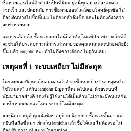
ซื้อหวยออนไลน์ถึงกำลังเป็นที่นิยม ยุคนี้ทุกอย่างต้องสะดวก
รวดเร็ว และปลอดภัย การซื้อหวยออนไลน์ตอบโจทย์ทุกข้อ ไม่
ต้องเดินทางไปซื้อที่แผง ไม่ต้องกลัวลืมซื้อ และไม่ต้องกังวลว่า
จะทำหวยหาย
แต่การเลือกเว็บซื้อหวยออนไลน์ก็สำคัญไม่แพ้กัน เพราะเว็บที่ดี
จะช่วยให้ประสบการณ์การเล่นหวยของคุณสนุกและปลอดภัยยิ่ง
ขึ้น แล้ว iamjohn ล่ะ? ทำไมถึงควรเลือก? ไปดูกันเลย!
เหตุผลที่ 1 ระบบเสถียร ไม่มีสะดุด
ใครเคยเจอปัญหาเว็บล่มตอนกำลังจะซื้อหวยบ้าง? น่าหงุดหงิด
ใช่ไหมล่ะ? แต่กับ iamjohn ปัญหานี้หมดไปเลย! ด้วยระบบที่
พัฒนามาอย่างดี รองรับผู้ใช้งานได้เป็นล้าน ไม่ว่าจะมีคนแห่กัน
มาซื้อหวยเยอะแค่ไหน ระบบก็ไม่มีสะดุด
ลองนึกภาพดูสิ คุณนั่งชิลๆ อยู่บ้าน นึกอยากซื้อหวยขึ้นมา แค่
หยิบมือถือขึ้นมา เข้าเว็บ iamjohn แล้วซื้อได้เลย ไม่ต้องรอ ไม่
ต้องเสียอารมณ์ สบายใจหายห่วง