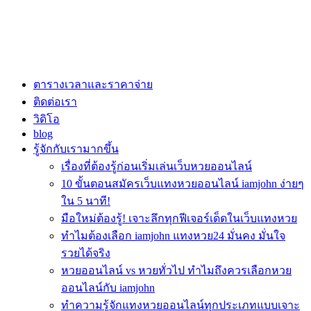
ตารางเวลาและราคาจ่าย
ติดต่อเรา
วิดิโอ
blog
รู้จักกับเรามากขึ้น
เรื่องที่ต้องรู้ก่อนเริ่มเล่นเว็บหวยออนไลน์
10 ขั้นตอนสมัครเว็บแทงหวยออนไลน์ iamjohn ง่ายๆ
ใน 5 นาที!
มือใหม่ต้องรู้! เจาะลึกทุกฟีเจอร์เด็ดในเว็บแทงหวย
ทำไมต้องเลือก iamjohn แทงหวย24 มั่นคง มั่นใจ
รวยได้จริง
หวยออนไลน์ vs หวยทั่วไป ทำไมถึงควรเลือกหวย
ออนไลน์กับ iamjohn
ทำความรู้จักแทงหวยออนไลน์ทุกประเภทแบบเจาะ