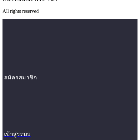
All rights reserved
สมัครสมาชิก
เข้าสู่ระบบ