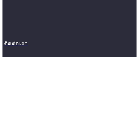
ติดต่อเรา