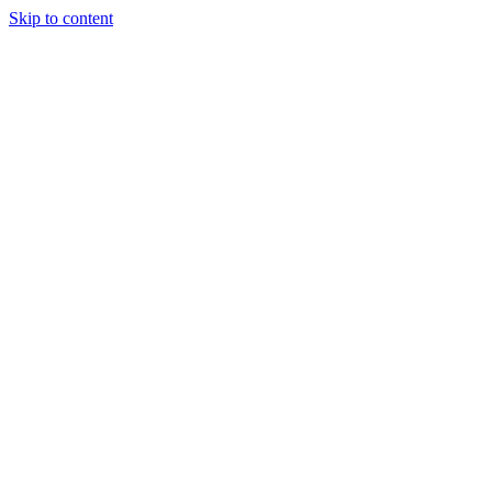
Skip to content