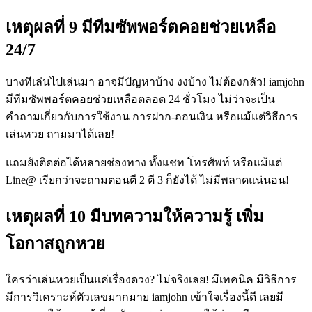
เหตุผลที่ 9 มีทีมซัพพอร์ตคอยช่วยเหลือ
24/7
บางทีเล่นไปเล่นมา อาจมีปัญหาบ้าง งงบ้าง ไม่ต้องกลัว! iamjohn
มีทีมซัพพอร์ตคอยช่วยเหลือตลอด 24 ชั่วโมง ไม่ว่าจะเป็น
คำถามเกี่ยวกับการใช้งาน การฝาก-ถอนเงิน หรือแม้แต่วิธีการ
เล่นหวย ถามมาได้เลย!
แถมยังติดต่อได้หลายช่องทาง ทั้งแชท โทรศัพท์ หรือแม้แต่
Line@ เรียกว่าจะถามตอนตี 2 ตี 3 ก็ยังได้ ไม่มีพลาดแน่นอน!
เหตุผลที่ 10 มีบทความให้ความรู้ เพิ่ม
โอกาสถูกหวย
ใครว่าเล่นหวยเป็นแค่เรื่องดวง? ไม่จริงเลย! มีเทคนิค มีวิธีการ
มีการวิเคราะห์ตัวเลขมากมาย iamjohn เข้าใจเรื่องนี้ดี เลยมี