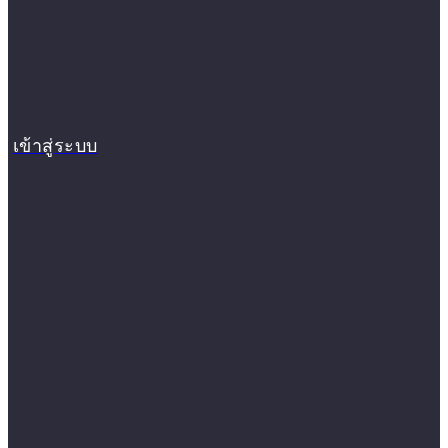
เข้าสู่ระบบ