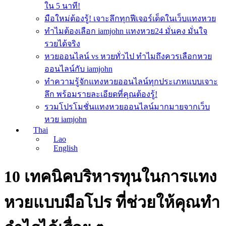
ใน 5 นาที!
มือใหม่ต้องรู้! เจาะลึกทุกฟีเจอร์เด็ดในเว็บแทงหวย
ทำไมต้องเลือก iamjohn แทงหวย24 มั่นคง มั่นใจ
รวยได้จริง
หวยออนไลน์ vs หวยทั่วไป ทำไมถึงควรเลือกหวย
ออนไลน์กับ iamjohn
ทำความรู้จักแทงหวยออนไลน์ทุกประเภทแบบเจาะ
ลึก พร้อมรายละเอียดที่คุณต้องรู้!
รวมโปรโมชั่นแทงหวยออนไลน์มากมายจากเว็บ
หวย iamjohn
Thai
Lao
English
10 เทคนิคบริหารทุนในการแทง
หวยแบบมือโปร ที่ช่วยให้คุณทำ