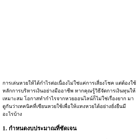
การเล่นหวยให้ได้กำไรต่อเนื่องไม่ใช่แค่การเสี่ยงโชค แต่ต้องใช้
หลักการบริหารเงินอย่างมืออาชีพ หากคุณรู้วิธีจัดการเงินทุนให้
เหมาะสม โอกาสทำกำไรจากหวยออนไลน์ก็ไม่ใช่เรื่องยาก มา
ดูกันว่าเทคนิคที่เซียนหวยใช้เพื่อให้แทงหวยได้อย่างยั่งยืนมี
อะไรบ้าง
1. กำหนดงบประมาณที่ชัดเจน