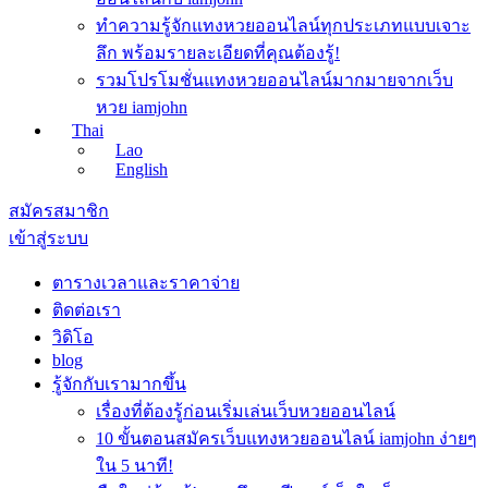
ทำความรู้จักแทงหวยออนไลน์ทุกประเภทแบบเจาะ
ลึก พร้อมรายละเอียดที่คุณต้องรู้!
รวมโปรโมชั่นแทงหวยออนไลน์มากมายจากเว็บ
หวย iamjohn
Thai
Lao
English
สมัครสมาชิก
เข้าสู่ระบบ
ตารางเวลาและราคาจ่าย
ติดต่อเรา
วิดิโอ
blog
รู้จักกับเรามากขึ้น
เรื่องที่ต้องรู้ก่อนเริ่มเล่นเว็บหวยออนไลน์
10 ขั้นตอนสมัครเว็บแทงหวยออนไลน์ iamjohn ง่ายๆ
ใน 5 นาที!