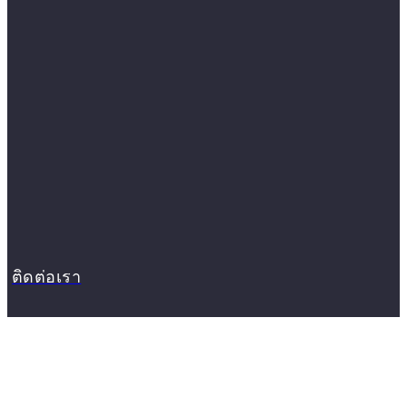
ติดต่อเรา