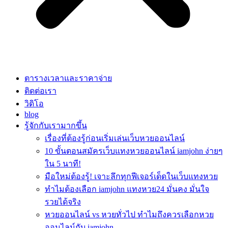
ตารางเวลาและราคาจ่าย
ติดต่อเรา
วิดิโอ
blog
รู้จักกับเรามากขึ้น
เรื่องที่ต้องรู้ก่อนเริ่มเล่นเว็บหวยออนไลน์
10 ขั้นตอนสมัครเว็บแทงหวยออนไลน์ iamjohn ง่ายๆ
ใน 5 นาที!
มือใหม่ต้องรู้! เจาะลึกทุกฟีเจอร์เด็ดในเว็บแทงหวย
ทำไมต้องเลือก iamjohn แทงหวย24 มั่นคง มั่นใจ
รวยได้จริง
หวยออนไลน์ vs หวยทั่วไป ทำไมถึงควรเลือกหวย
ออนไลน์กับ iamjohn