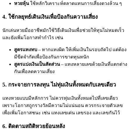
หวยหุ้น
ใช้หลักวิเคราะห์ตลาดแทนการเสี่ยงดวงล้วน ๆ
4. ใช้กลยุทธ์เดินเงินเพื่อป้องกันความเสี่ยง
นักเล่นหวยมืออาชีพมักใช้วิธีเดินเงินเพื่อช่วยให้ทุนไม่หมดเร็ว
และยังเพิ่มโอกาสทำกำไร เช่น
สูตรแทงทบ
– หากแทงผิด ให้เพิ่มเงินในรอบถัดไป แต่ต้อง
มีขีดจำกัดเพื่อป้องกันการขาดทุนหนัก
สูตรแบ่งเงินเป็นสัดส่วน
– แทงหลายเลขด้วยเงินที่แตกต่าง
กันเพื่อลดความเสี่ยง
5. กระจายการลงทุน ไม่ทุ่มเงินทั้งหมดกับเลขเดียว
แทงหวยแบบมีหลักการ ไม่ควรทุ่มเงินทั้งหมดไปที่เลขเดียว
เพราะโอกาสถูกรางวัลมีความไม่แน่นอน ควรกระจายตัวเลข
เพื่อเพิ่มโอกาสชนะ เช่น แทงเลขเด่น เลขรอง และเลขกันไว้
6. ติดตามสถิติหวยย้อนหลัง