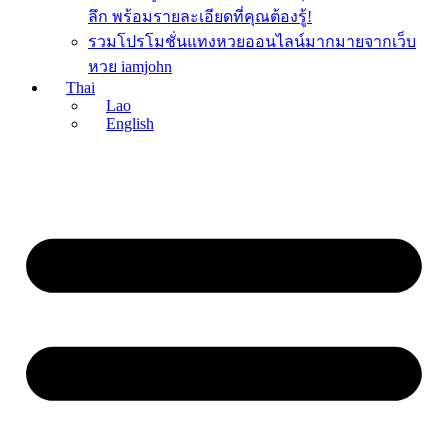
ลึก พร้อมรายละเอียดที่คุณต้องรู้!
รวมโปรโมชั่นแทงหวยออนไลน์มากมายจากเว็บ
หวย iamjohn
Thai
Lao
English