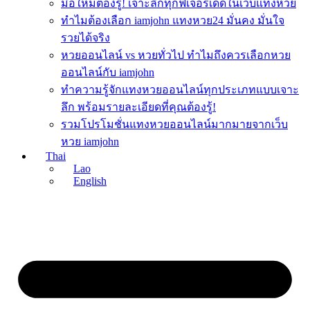
มือใหม่ต้องรู้! เจาะลึกทุกฟีเจอร์เด็ดในเว็บแทงหวย
ทำไมต้องเลือก iamjohn แทงหวย24 มั่นคง มั่นใจ
รวยได้จริง
หวยออนไลน์ vs หวยทั่วไป ทำไมถึงควรเลือกหวย
ออนไลน์กับ iamjohn
ทำความรู้จักแทงหวยออนไลน์ทุกประเภทแบบเจาะ
ลึก พร้อมรายละเอียดที่คุณต้องรู้!
รวมโปรโมชั่นแทงหวยออนไลน์มากมายจากเว็บ
หวย iamjohn
Thai
Lao
English