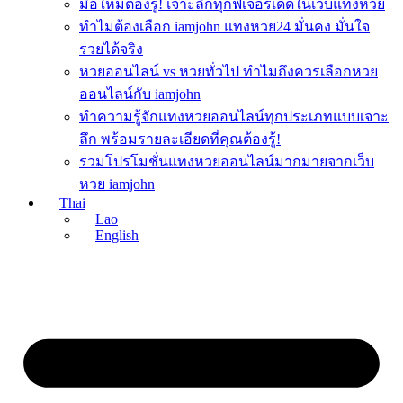
มือใหม่ต้องรู้! เจาะลึกทุกฟีเจอร์เด็ดในเว็บแทงหวย
ทำไมต้องเลือก iamjohn แทงหวย24 มั่นคง มั่นใจ
รวยได้จริง
หวยออนไลน์ vs หวยทั่วไป ทำไมถึงควรเลือกหวย
ออนไลน์กับ iamjohn
ทำความรู้จักแทงหวยออนไลน์ทุกประเภทแบบเจาะ
ลึก พร้อมรายละเอียดที่คุณต้องรู้!
รวมโปรโมชั่นแทงหวยออนไลน์มากมายจากเว็บ
หวย iamjohn
Thai
Lao
English