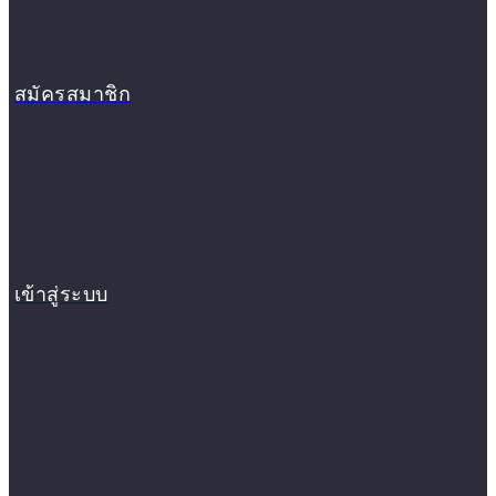
สมัครสมาชิก
เข้าสู่ระบบ