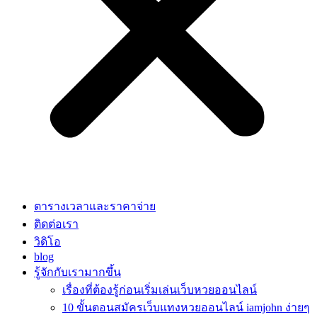
ตารางเวลาและราคาจ่าย
ติดต่อเรา
วิดิโอ
blog
รู้จักกับเรามากขึ้น
เรื่องที่ต้องรู้ก่อนเริ่มเล่นเว็บหวยออนไลน์
10 ขั้นตอนสมัครเว็บแทงหวยออนไลน์ iamjohn ง่ายๆ