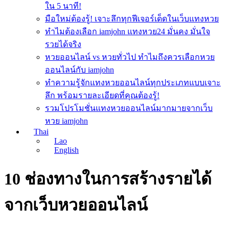
ใน 5 นาที!
มือใหม่ต้องรู้! เจาะลึกทุกฟีเจอร์เด็ดในเว็บแทงหวย
ทำไมต้องเลือก iamjohn แทงหวย24 มั่นคง มั่นใจ
รวยได้จริง
หวยออนไลน์ vs หวยทั่วไป ทำไมถึงควรเลือกหวย
ออนไลน์กับ iamjohn
ทำความรู้จักแทงหวยออนไลน์ทุกประเภทแบบเจาะ
ลึก พร้อมรายละเอียดที่คุณต้องรู้!
รวมโปรโมชั่นแทงหวยออนไลน์มากมายจากเว็บ
หวย iamjohn
Thai
Lao
English
10 ช่องทางในการสร้างรายได้
จากเว็บหวยออนไลน์