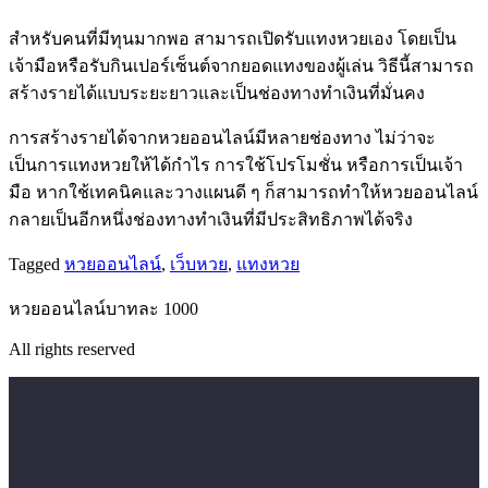
สำหรับคนที่มีทุนมากพอ สามารถเปิดรับแทงหวยเอง โดยเป็น
เจ้ามือหรือรับกินเปอร์เซ็นต์จากยอดแทงของผู้เล่น วิธีนี้สามารถ
สร้างรายได้แบบระยะยาวและเป็นช่องทางทำเงินที่มั่นคง
การสร้างรายได้จากหวยออนไลน์มีหลายช่องทาง ไม่ว่าจะ
เป็นการแทงหวยให้ได้กำไร การใช้โปรโมชั่น หรือการเป็นเจ้า
มือ หากใช้เทคนิคและวางแผนดี ๆ ก็สามารถทำให้หวยออนไลน์
กลายเป็นอีกหนึ่งช่องทางทำเงินที่มีประสิทธิภาพได้จริง
Tagged
หวยออนไลน์
,
เว็บหวย
,
แทงหวย
หวยออนไลน์บาทละ 1000
All rights reserved