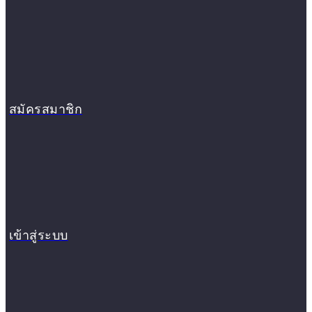
สมัครสมาชิก
เข้าสู่ระบบ