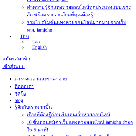
ทำความรู้จักแทงหวยออนไลน์ทุกประเภทแบบเจาะ
ลึก พร้อมรายละเอียดที่คุณต้องรู้!
รวมโปรโมชั่นแทงหวยออนไลน์มากมายจากเว็บ
หวย iamjohn
Thai
Lao
English
สมัครสมาชิก
เข้าสู่ระบบ
ตารางเวลาและราคาจ่าย
ติดต่อเรา
วิดิโอ
blog
รู้จักกับเรามากขึ้น
เรื่องที่ต้องรู้ก่อนเริ่มเล่นเว็บหวยออนไลน์
10 ขั้นตอนสมัครเว็บแทงหวยออนไลน์ iamjohn ง่ายๆ
ใน 5 นาที!