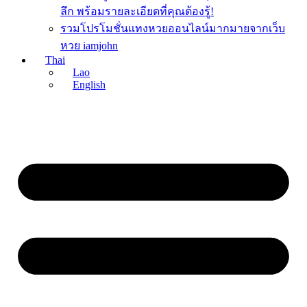
ลึก พร้อมรายละเอียดที่คุณต้องรู้!
รวมโปรโมชั่นแทงหวยออนไลน์มากมายจากเว็บ
หวย iamjohn
Thai
Lao
English