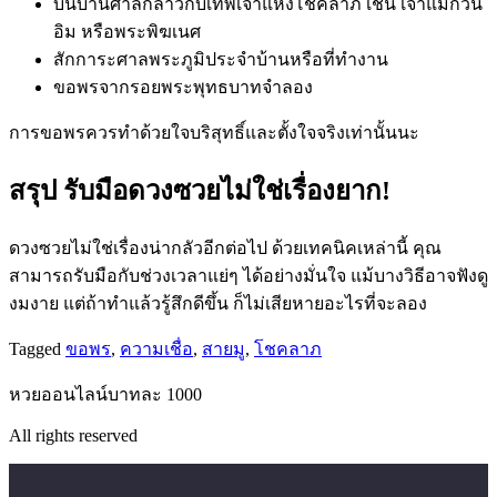
บนบานศาลกล่าวกับเทพเจ้าแห่งโชคลาภ เช่น เจ้าแม่กวน
อิม หรือพระพิฆเนศ
สักการะศาลพระภูมิประจำบ้านหรือที่ทำงาน
ขอพรจากรอยพระพุทธบาทจำลอง
การขอพรควรทำด้วยใจบริสุทธิ์และตั้งใจจริงเท่านั้นนะ
สรุป รับมือดวงซวยไม่ใช่เรื่องยาก!
ดวงซวยไม่ใช่เรื่องน่ากลัวอีกต่อไป ด้วยเทคนิคเหล่านี้ คุณ
สามารถรับมือกับช่วงเวลาแย่ๆ ได้อย่างมั่นใจ แม้บางวิธีอาจฟังดู
งมงาย แต่ถ้าทำแล้วรู้สึกดีขึ้น ก็ไม่เสียหายอะไรที่จะลอง
Tagged
ขอพร
,
ความเชื่อ
,
สายมู
,
โชคลาภ
หวยออนไลน์บาทละ 1000
All rights reserved