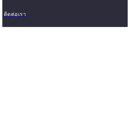
ติดต่อเรา