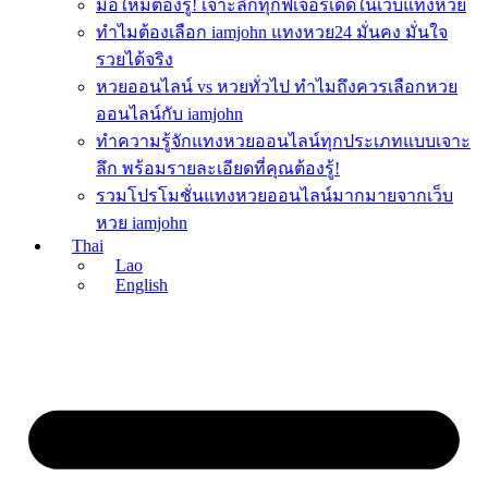
มือใหม่ต้องรู้! เจาะลึกทุกฟีเจอร์เด็ดในเว็บแทงหวย
ทำไมต้องเลือก iamjohn แทงหวย24 มั่นคง มั่นใจ
รวยได้จริง
หวยออนไลน์ vs หวยทั่วไป ทำไมถึงควรเลือกหวย
ออนไลน์กับ iamjohn
ทำความรู้จักแทงหวยออนไลน์ทุกประเภทแบบเจาะ
ลึก พร้อมรายละเอียดที่คุณต้องรู้!
รวมโปรโมชั่นแทงหวยออนไลน์มากมายจากเว็บ
หวย iamjohn
Thai
Lao
English