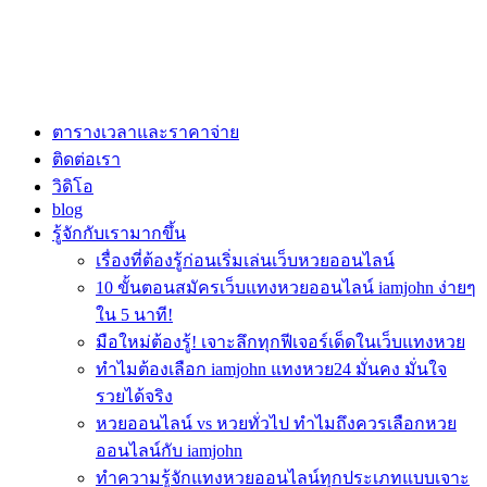
ตารางเวลาและราคาจ่าย
ติดต่อเรา
วิดิโอ
blog
รู้จักกับเรามากขึ้น
เรื่องที่ต้องรู้ก่อนเริ่มเล่นเว็บหวยออนไลน์
10 ขั้นตอนสมัครเว็บแทงหวยออนไลน์ iamjohn ง่ายๆ
ใน 5 นาที!
มือใหม่ต้องรู้! เจาะลึกทุกฟีเจอร์เด็ดในเว็บแทงหวย
ทำไมต้องเลือก iamjohn แทงหวย24 มั่นคง มั่นใจ
รวยได้จริง
หวยออนไลน์ vs หวยทั่วไป ทำไมถึงควรเลือกหวย
ออนไลน์กับ iamjohn
ทำความรู้จักแทงหวยออนไลน์ทุกประเภทแบบเจาะ