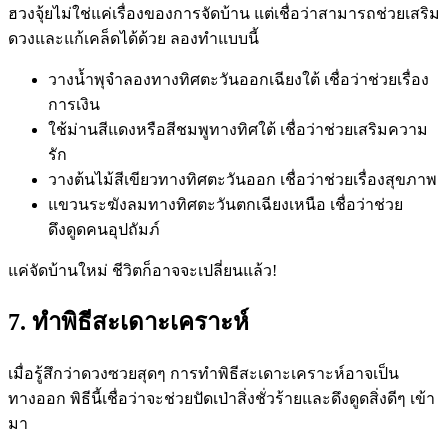
ฮวงจุ้ยไม่ใช่แค่เรื่องของการจัดบ้าน แต่เชื่อว่าสามารถช่วยเสริม
ดวงและแก้เคล็ดได้ด้วย ลองทำแบบนี้
วางน้ำพุจำลองทางทิศตะวันออกเฉียงใต้ เชื่อว่าช่วยเรื่อง
การเงิน
ใช้ม่านสีแดงหรือสีชมพูทางทิศใต้ เชื่อว่าช่วยเสริมความ
รัก
วางต้นไม้สีเขียวทางทิศตะวันออก เชื่อว่าช่วยเรื่องสุขภาพ
แขวนระฆังลมทางทิศตะวันตกเฉียงเหนือ เชื่อว่าช่วย
ดึงดูดคนอุปถัมภ์
แค่จัดบ้านใหม่ ชีวิตก็อาจจะเปลี่ยนแล้ว!
7. ทำพิธีสะเดาะเคราะห์
เมื่อรู้สึกว่าดวงซวยสุดๆ การทำพิธีสะเดาะเคราะห์อาจเป็น
ทางออก พิธีนี้เชื่อว่าจะช่วยปัดเป่าสิ่งชั่วร้ายและดึงดูดสิ่งดีๆ เข้า
มา