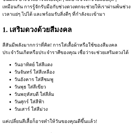
เหมือนกัน การรู้จักรับมือกับช่วงดวงตกจะช่วยให้เราผ่านพ้นช่วง
เวลาแย่ๆ ไปได้ และพร้อมรับสิ่งดีๆ ที่กำลังจะเข้ามา
1. เสริมดวงด้วยสีมงคล
สีสันมีพลังมากกว่าที่คิด! การใส่เสื้อผ้าหรือใช้ของสีมงคล
ประจำวันเกิดหรือประจำราศีของคุณ เชื่อว่าจะช่วยเสริมดวงได้
วันอาทิตย์ ใส่สีแดง
วันจันทร์ ใส่สีเหลือง
วันอังคาร ใส่สีชมพู
วันพุธ ใส่สีเขียว
วันพฤหัสบดี ใส่สีส้ม
วันศุกร์ ใส่สีฟ้า
วันเสาร์ ใส่สีม่วง
แค่เปลี่ยนสีเสื้อก็อาจทำให้วันของคุณดีขึ้นแล้ว!