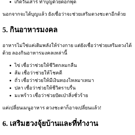
เกิดวันเสาร์ ทำบุญด้วยดอกพุด
นอกจากจะได้บุญแล้ว ยังเชื่อว่าจะช่วยเสริมดวงชะตาอีกด้วย
5. กินอาหารมงคล
อาหารไม่ใช่แค่เติมพลังให้ร่างกาย แต่ยังเชื่อว่าช่วยเสริมดวงได้
ด้วย ลองกินอาหารมงคลเหล่านี้
ไข่ เชื่อว่าช่วยให้ชีวิตกลมกลืน
ส้ม เชื่อว่าช่วยให้โชคดี
ถั่ว เชื่อว่าช่วยให้มีเงินทองไหลมาเทมา
ปลา เชื่อว่าช่วยให้ชีวิตราบรื่น
มะพร้าว เชื่อว่าช่วยปัดเป่าสิ่งชั่วร้าย
แค่เปลี่ยนเมนูอาหาร ดวงชะตาก็อาจเปลี่ยนแล้ว!
6. เสริมฮวงจุ้ยบ้านและที่ทำงาน