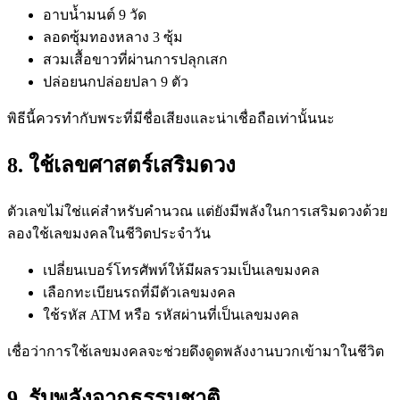
อาบน้ำมนต์ 9 วัด
ลอดซุ้มทองหลาง 3 ซุ้ม
สวมเสื้อขาวที่ผ่านการปลุกเสก
ปล่อยนกปล่อยปลา 9 ตัว
พิธีนี้ควรทำกับพระที่มีชื่อเสียงและน่าเชื่อถือเท่านั้นนะ
8. ใช้เลขศาสตร์เสริมดวง
ตัวเลขไม่ใช่แค่สำหรับคำนวณ แต่ยังมีพลังในการเสริมดวงด้วย
ลองใช้เลขมงคลในชีวิตประจำวัน
เปลี่ยนเบอร์โทรศัพท์ให้มีผลรวมเป็นเลขมงคล
เลือกทะเบียนรถที่มีตัวเลขมงคล
ใช้รหัส ATM หรือ รหัสผ่านที่เป็นเลขมงคล
เชื่อว่าการใช้เลขมงคลจะช่วยดึงดูดพลังงานบวกเข้ามาในชีวิต
9. รับพลังจากธรรมชาติ