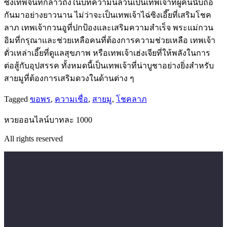
ซึ่งเทพจีนที่กล่าวถึงในบทความนี้ล้วนเป็นเทพเจ้าที่ผู้คนนับถือ
กันมาอย่างยาวนาน ไม่ว่าจะเป็นเทพเจ้าไฉ่ซิงเอี๊ยที่เสริมโชค
ลาภ เทพเจ้ากวนอูที่ปกป้องและเสริมความสำเร็จ พระแม่กวน
อิมที่กรุณาและช่วยเหลือคนที่ต้องการความช่วยเหลือ เทพเจ้า
ตั่วเหล่าเอี๊ยที่ดูแลสุขภาพ หรือเทพเจ้าเฮ่งเจียที่ให้พลังในการ
ต่อสู้กับอุปสรรค ทั้งหมดนี้เป็นเทพเจ้าที่น่าบูชาอย่างยิ่งสำหรับ
สายมูที่ต้องการเสริมดวงในด้านต่าง ๆ
Tagged
ขอพร
,
ความเชื่อ
,
สายมู
,
โชคลาภ
หวยออนไลน์บาทละ 1000
All rights reserved