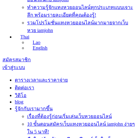
ทำความรู้จักแทงหวยออนไลน์ทุกประเภทแบบเจาะ
ลึก พร้อมรายละเอียดที่คุณต้องรู้!
รวมโปรโมชั่นแทงหวยออนไลน์มากมายจากเว็บ
หวย iamjohn
Thai
Lao
English
สมัครสมาชิก
เข้าสู่ระบบ
ตารางเวลาและราคาจ่าย
ติดต่อเรา
วิดิโอ
blog
รู้จักกับเรามากขึ้น
เรื่องที่ต้องรู้ก่อนเริ่มเล่นเว็บหวยออนไลน์
10 ขั้นตอนสมัครเว็บแทงหวยออนไลน์ iamjohn ง่ายๆ
ใน 5 นาที!