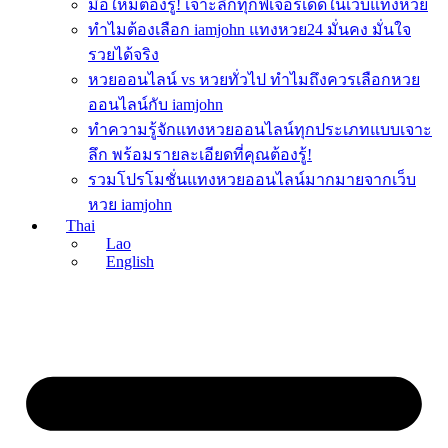
มือใหม่ต้องรู้! เจาะลึกทุกฟีเจอร์เด็ดในเว็บแทงหวย
ทำไมต้องเลือก iamjohn แทงหวย24 มั่นคง มั่นใจ
รวยได้จริง
หวยออนไลน์ vs หวยทั่วไป ทำไมถึงควรเลือกหวย
ออนไลน์กับ iamjohn
ทำความรู้จักแทงหวยออนไลน์ทุกประเภทแบบเจาะ
ลึก พร้อมรายละเอียดที่คุณต้องรู้!
รวมโปรโมชั่นแทงหวยออนไลน์มากมายจากเว็บ
หวย iamjohn
Thai
Lao
English