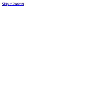
Skip to content