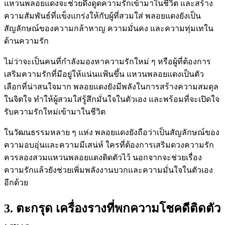
แหวนพลอยแดงจะช่วยดึงดูดความรักเข้ามาในชีวิต และสร้าง
ความสัมพันธ์ที่แข็งแกร่งให้กับผู้ที่สวมใส่ พลอยแดงยังเป็น
สัญลักษณ์ของความกล้าหาญ ความมั่นคง และความทุ่มเทใน
ด้านความรัก
ไม่ว่าจะเป็นคนที่กำลังมองหาความรักใหม่ ๆ หรือผู้ที่ต้องการ
เสริมความรักที่มีอยู่ให้แน่นแฟ้นขึ้น แหวนพลอยแดงเป็นตัว
เลือกที่น่าสนใจมาก พลอยแดงยังมีพลังในการสร้างความสมดุล
ในจิตใจ ทำให้ผู้สวมใส่รู้สึกมั่นใจในตัวเอง และพร้อมที่จะเปิดใจ
รับความรักใหม่เข้ามาในชีวิต
ในวัฒนธรรมหลาย ๆ แห่ง พลอยแดงยังถือว่าเป็นสัญลักษณ์ของ
ความอบอุ่นและความมีเสน่ห์ ใครที่ต้องการเสริมดวงความรัก
ควรลองสวมแหวนพลอยแดงติดตัวไว้ นอกจากจะช่วยเรื่อง
ความรักแล้วยังช่วยเพิ่มพลังงานบวกและความมั่นใจในตัวเอง
อีกด้วย
3. ตะกรุด เครื่องรางที่พกความโชคดีติดตัว