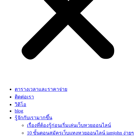
ตารางเวลาและราคาจ่าย
ติดต่อเรา
วิดิโอ
blog
รู้จักกับเรามากขึ้น
เรื่องที่ต้องรู้ก่อนเริ่มเล่นเว็บหวยออนไลน์
10 ขั้นตอนสมัครเว็บแทงหวยออนไลน์ iamjohn ง่ายๆ