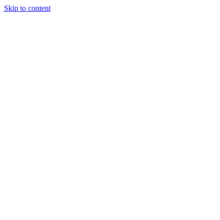
Skip to content