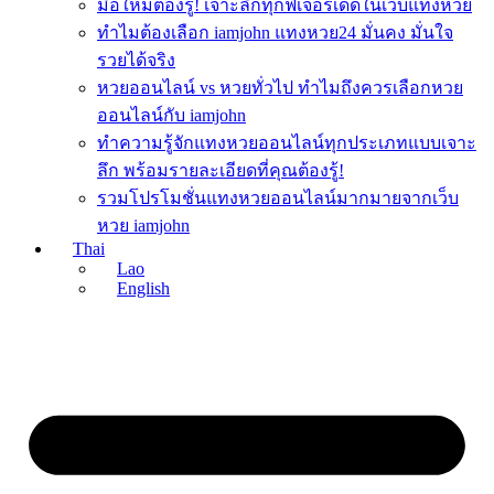
มือใหม่ต้องรู้! เจาะลึกทุกฟีเจอร์เด็ดในเว็บแทงหวย
ทำไมต้องเลือก iamjohn แทงหวย24 มั่นคง มั่นใจ
รวยได้จริง
หวยออนไลน์ vs หวยทั่วไป ทำไมถึงควรเลือกหวย
ออนไลน์กับ iamjohn
ทำความรู้จักแทงหวยออนไลน์ทุกประเภทแบบเจาะ
ลึก พร้อมรายละเอียดที่คุณต้องรู้!
รวมโปรโมชั่นแทงหวยออนไลน์มากมายจากเว็บ
หวย iamjohn
Thai
Lao
English