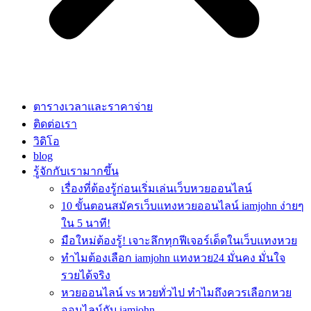
ตารางเวลาและราคาจ่าย
ติดต่อเรา
วิดิโอ
blog
รู้จักกับเรามากขึ้น
เรื่องที่ต้องรู้ก่อนเริ่มเล่นเว็บหวยออนไลน์
10 ขั้นตอนสมัครเว็บแทงหวยออนไลน์ iamjohn ง่ายๆ
ใน 5 นาที!
มือใหม่ต้องรู้! เจาะลึกทุกฟีเจอร์เด็ดในเว็บแทงหวย
ทำไมต้องเลือก iamjohn แทงหวย24 มั่นคง มั่นใจ
รวยได้จริง
หวยออนไลน์ vs หวยทั่วไป ทำไมถึงควรเลือกหวย
ออนไลน์กับ iamjohn