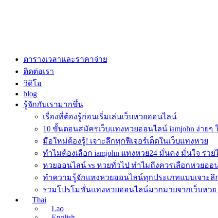
ตารางเวลาและราคาจ่าย
ติดต่อเรา
วิดิโอ
blog
รู้จักกับเรามากขึ้น
เรื่องที่ต้องรู้ก่อนเริ่มเล่นเว็บหวยออนไลน์
10 ขั้นตอนสมัครเว็บแทงหวยออนไลน์ iamjohn ง่ายๆ ใ
มือใหม่ต้องรู้! เจาะลึกทุกฟีเจอร์เด็ดในเว็บแทงหวย
ทำไมต้องเลือก iamjohn แทงหวย24 มั่นคง มั่นใจ รวยไ
หวยออนไลน์ vs หวยทั่วไป ทำไมถึงควรเลือกหวยออนไ
ทำความรู้จักแทงหวยออนไลน์ทุกประเภทแบบเจาะลึก พ
รวมโปรโมชั่นแทงหวยออนไลน์มากมายจากเว็บหวย 
Thai
Lao
English