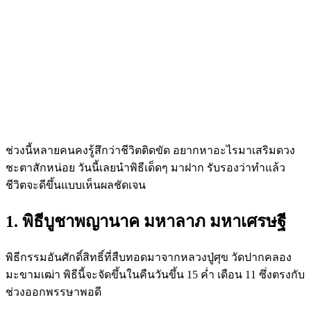
ช่วงนี้หลายคนคงรู้สึกว่าชีวิตติดขัด อยากหาอะไรมาเสริมดวง
ชะตาสักหน่อย วันนี้เลยนำพิธีเด็ดๆ มาฝาก รับรองว่าทำแล้ว
ชีวิตจะดีขึ้นแบบเห็นผลชัดเจน
1. พิธีบูชาพญานาค มหาลาภ มหาเศรษฐี
พิธีกรรมอันศักดิ์สิทธิ์ที่สืบทอดมาจากหลวงปู่ศุข วัดปากคลอง
มะขามเฒ่า พิธีนี้จะจัดขึ้นในคืนวันขึ้น 15 ค่ำ เดือน 11 ซึ่งตรงกับ
ช่วงออกพรรษาพอดี