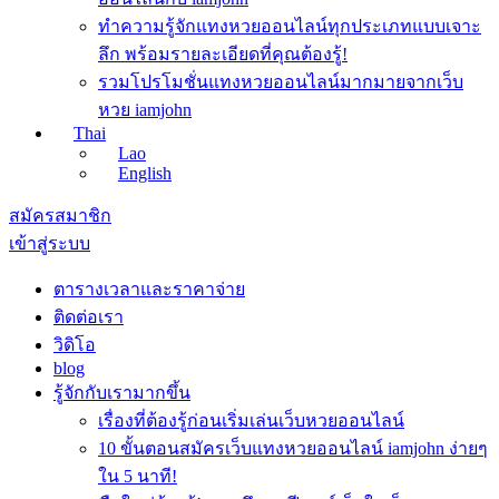
ทำความรู้จักแทงหวยออนไลน์ทุกประเภทแบบเจาะ
ลึก พร้อมรายละเอียดที่คุณต้องรู้!
รวมโปรโมชั่นแทงหวยออนไลน์มากมายจากเว็บ
หวย iamjohn
Thai
Lao
English
สมัครสมาชิก
เข้าสู่ระบบ
ตารางเวลาและราคาจ่าย
ติดต่อเรา
วิดิโอ
blog
รู้จักกับเรามากขึ้น
เรื่องที่ต้องรู้ก่อนเริ่มเล่นเว็บหวยออนไลน์
10 ขั้นตอนสมัครเว็บแทงหวยออนไลน์ iamjohn ง่ายๆ
ใน 5 นาที!