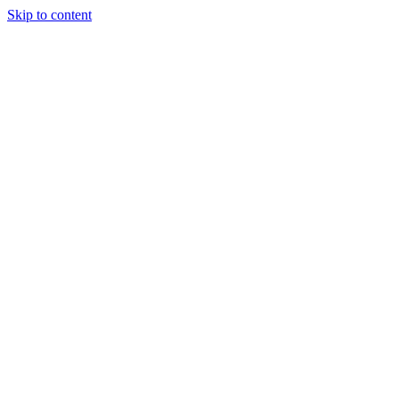
Skip to content