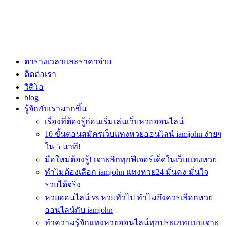
ตารางเวลาและราคาจ่าย
ติดต่อเรา
วิดิโอ
blog
รู้จักกับเรามากขึ้น
เรื่องที่ต้องรู้ก่อนเริ่มเล่นเว็บหวยออนไลน์
10 ขั้นตอนสมัครเว็บแทงหวยออนไลน์ iamjohn ง่ายๆ
ใน 5 นาที!
มือใหม่ต้องรู้! เจาะลึกทุกฟีเจอร์เด็ดในเว็บแทงหวย
ทำไมต้องเลือก iamjohn แทงหวย24 มั่นคง มั่นใจ
รวยได้จริง
หวยออนไลน์ vs หวยทั่วไป ทำไมถึงควรเลือกหวย
ออนไลน์กับ iamjohn
ทำความรู้จักแทงหวยออนไลน์ทุกประเภทแบบเจาะ