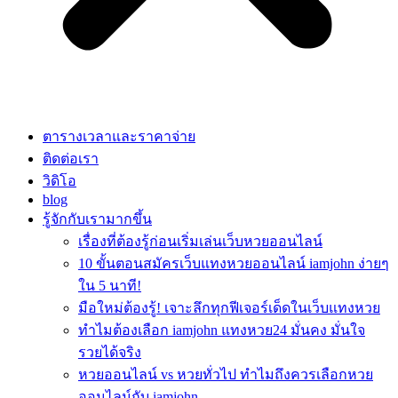
ตารางเวลาและราคาจ่าย
ติดต่อเรา
วิดิโอ
blog
รู้จักกับเรามากขึ้น
เรื่องที่ต้องรู้ก่อนเริ่มเล่นเว็บหวยออนไลน์
10 ขั้นตอนสมัครเว็บแทงหวยออนไลน์ iamjohn ง่ายๆ
ใน 5 นาที!
มือใหม่ต้องรู้! เจาะลึกทุกฟีเจอร์เด็ดในเว็บแทงหวย
ทำไมต้องเลือก iamjohn แทงหวย24 มั่นคง มั่นใจ
รวยได้จริง
หวยออนไลน์ vs หวยทั่วไป ทำไมถึงควรเลือกหวย
ออนไลน์กับ iamjohn