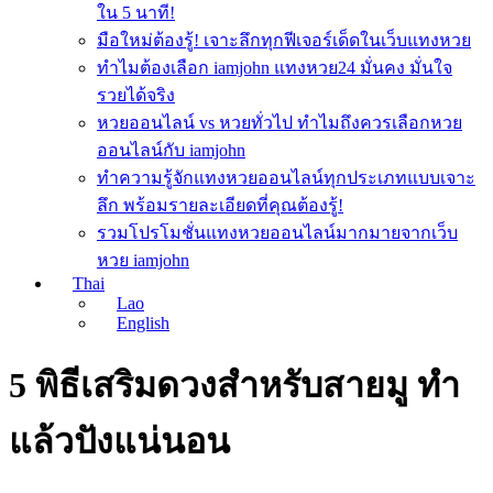
ใน 5 นาที!
มือใหม่ต้องรู้! เจาะลึกทุกฟีเจอร์เด็ดในเว็บแทงหวย
ทำไมต้องเลือก iamjohn แทงหวย24 มั่นคง มั่นใจ
รวยได้จริง
หวยออนไลน์ vs หวยทั่วไป ทำไมถึงควรเลือกหวย
ออนไลน์กับ iamjohn
ทำความรู้จักแทงหวยออนไลน์ทุกประเภทแบบเจาะ
ลึก พร้อมรายละเอียดที่คุณต้องรู้!
รวมโปรโมชั่นแทงหวยออนไลน์มากมายจากเว็บ
หวย iamjohn
Thai
Lao
English
5 พิธีเสริมดวงสำหรับสายมู ทำ
แล้วปังแน่นอน