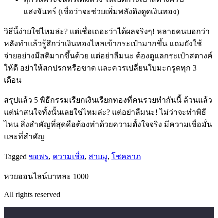
แสงจันทร์ (เชื่อว่าจะช่วยเพิ่มพลังดึงดูดเงินทอง)
วิธีนี้ง่ายใช่ไหมล่ะ? แต่เชื่อเถอะว่าได้ผลจริงๆ! หลายคนบอกว่า
หลังทำแล้วรู้สึกว่าเงินทองไหลเข้ากระเป๋ามากขึ้น แถมยังใช้
จ่ายอย่างมีสติมากขึ้นด้วย แต่อย่าลืมนะ ต้องดูแลกระเป๋าสตางค์
ให้ดี อย่าให้สกปรกหรือขาด และควรเปลี่ยนใบมะกรูดทุก 3
เดือน
สรุปแล้ว 5 พิธีกรรมเรียกเงินเรียกทองที่คนรวยทำกันนี้ ล้วนแล้ว
แต่น่าสนใจทั้งนั้นเลยใช่ไหมล่ะ? แต่อย่าลืมนะ! ไม่ว่าจะทำพิธี
ไหน สิ่งสำคัญที่สุดคือต้องทำด้วยความตั้งใจจริง มีความเชื่อมั่น
และที่สำคัญ
Tagged
ขอพร
,
ความเชื่อ
,
สายมู
,
โชคลาภ
หวยออนไลน์บาทละ 1000
All rights reserved