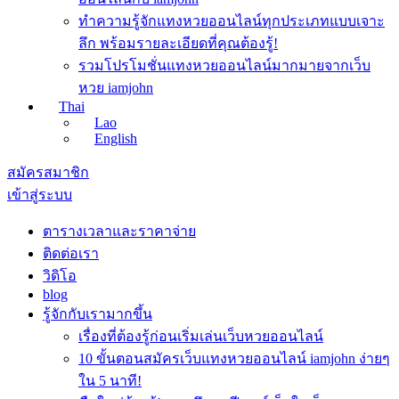
ทำความรู้จักแทงหวยออนไลน์ทุกประเภทแบบเจาะ
ลึก พร้อมรายละเอียดที่คุณต้องรู้!
รวมโปรโมชั่นแทงหวยออนไลน์มากมายจากเว็บ
หวย iamjohn
Thai
Lao
English
สมัครสมาชิก
เข้าสู่ระบบ
ตารางเวลาและราคาจ่าย
ติดต่อเรา
วิดิโอ
blog
รู้จักกับเรามากขึ้น
เรื่องที่ต้องรู้ก่อนเริ่มเล่นเว็บหวยออนไลน์
10 ขั้นตอนสมัครเว็บแทงหวยออนไลน์ iamjohn ง่ายๆ
ใน 5 นาที!