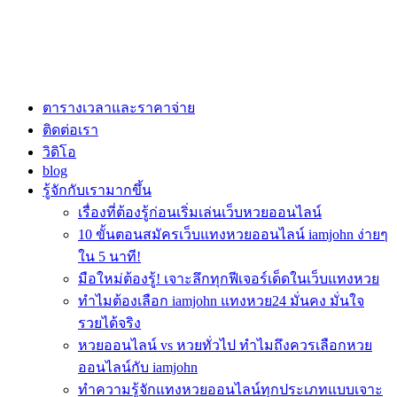
ตารางเวลาและราคาจ่าย
ติดต่อเรา
วิดิโอ
blog
รู้จักกับเรามากขึ้น
เรื่องที่ต้องรู้ก่อนเริ่มเล่นเว็บหวยออนไลน์
10 ขั้นตอนสมัครเว็บแทงหวยออนไลน์ iamjohn ง่ายๆ
ใน 5 นาที!
มือใหม่ต้องรู้! เจาะลึกทุกฟีเจอร์เด็ดในเว็บแทงหวย
ทำไมต้องเลือก iamjohn แทงหวย24 มั่นคง มั่นใจ
รวยได้จริง
หวยออนไลน์ vs หวยทั่วไป ทำไมถึงควรเลือกหวย
ออนไลน์กับ iamjohn
ทำความรู้จักแทงหวยออนไลน์ทุกประเภทแบบเจาะ