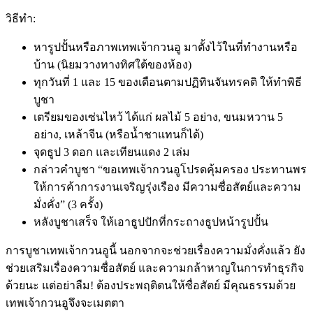
วิธีทำ:
หารูปปั้นหรือภาพเทพเจ้ากวนอู มาตั้งไว้ในที่ทำงานหรือ
บ้าน (นิยมวางทางทิศใต้ของห้อง)
ทุกวันที่ 1 และ 15 ของเดือนตามปฏิทินจันทรคติ ให้ทำพิธี
บูชา
เตรียมของเซ่นไหว้ ได้แก่ ผลไม้ 5 อย่าง, ขนมหวาน 5
อย่าง, เหล้าจีน (หรือน้ำชาแทนก็ได้)
จุดธูป 3 ดอก และเทียนแดง 2 เล่ม
กล่าวคำบูชา “ขอเทพเจ้ากวนอูโปรดคุ้มครอง ประทานพร
ให้การค้าการงานเจริญรุ่งเรือง มีความซื่อสัตย์และความ
มั่งคั่ง” (3 ครั้ง)
หลังบูชาเสร็จ ให้เอาธูปปักที่กระถางธูปหน้ารูปปั้น
การบูชาเทพเจ้ากวนอูนี้ นอกจากจะช่วยเรื่องความมั่งคั่งแล้ว ยัง
ช่วยเสริมเรื่องความซื่อสัตย์ และความกล้าหาญในการทำธุรกิจ
ด้วยนะ แต่อย่าลืม! ต้องประพฤติตนให้ซื่อสัตย์ มีคุณธรรมด้วย
เทพเจ้ากวนอูจึงจะเมตตา