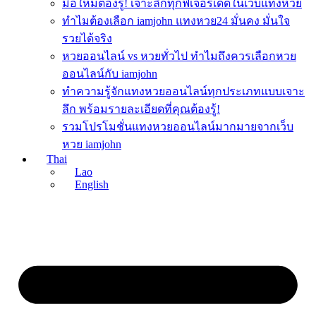
มือใหม่ต้องรู้! เจาะลึกทุกฟีเจอร์เด็ดในเว็บแทงหวย
ทำไมต้องเลือก iamjohn แทงหวย24 มั่นคง มั่นใจ
รวยได้จริง
หวยออนไลน์ vs หวยทั่วไป ทำไมถึงควรเลือกหวย
ออนไลน์กับ iamjohn
ทำความรู้จักแทงหวยออนไลน์ทุกประเภทแบบเจาะ
ลึก พร้อมรายละเอียดที่คุณต้องรู้!
รวมโปรโมชั่นแทงหวยออนไลน์มากมายจากเว็บ
หวย iamjohn
Thai
Lao
English