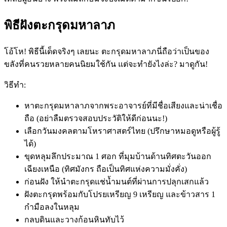
พิธีฝังตะกรุดมหาลาภ
โอ้โห! พิธีนี้เด็ดจริงๆ เลยนะ ตะกรุดมหาลาภนี่ถือว่าเป็นของ
ขลังที่คนรวยหลายคนนิยมใช้กัน แต่จะทำยังไงล่ะ? มาดูกัน!
วิธีทำ:
หาตะกรุดมหาลาภจากพระอาจารย์ที่มีชื่อเสียงและน่าเชื่อ
ถือ (อย่าลืมตรวจสอบประวัติให้ดีก่อนนะ!)
เลือกวันมงคลตามโหราศาสตร์ไทย (ปรึกษาหมอดูหรือผู้รู้
ได้)
ขุดหลุมลึกประมาณ 1 ศอก ที่มุมบ้านด้านทิศตะวันออก
เฉียงเหนือ (ทิศมังกร ถือเป็นทิศแห่งความมั่งคั่ง)
ก่อนฝัง ให้นำตะกรุดแช่น้ำมนต์ที่ผ่านการปลุกเสกแล้ว
ฝังตะกรุดพร้อมกับโปรยเหรียญ 9 เหรียญ และข้าวสาร 1
กำมือลงในหลุม
กลบดินและวางก้อนหินทับไว้