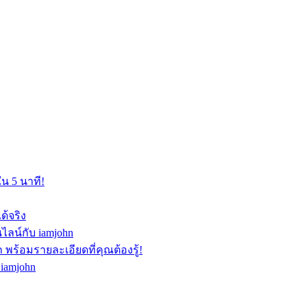
น 5 นาที!
ด้จริง
ลน์กับ iamjohn
ร้อมรายละเอียดที่คุณต้องรู้!
iamjohn