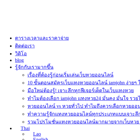
ตารางเวลาและราคาจ่าย
ติดต่อเรา
วิดิโอ
blog
รู้จักกับเรามากขึ้น
เรื่องที่ต้องรู้ก่อนเริ่มเล่นเว็บหวยออนไลน์
10 ขั้นตอนสมัครเว็บแทงหวยออนไลน์ iamjohn ง่ายๆ ใ
มือใหม่ต้องรู้! เจาะลึกทุกฟีเจอร์เด็ดในเว็บแทงหวย
ทำไมต้องเลือก iamjohn แทงหวย24 มั่นคง มั่นใจ รวยไ
หวยออนไลน์ vs หวยทั่วไป ทำไมถึงควรเลือกหวยออนไ
ทำความรู้จักแทงหวยออนไลน์ทุกประเภทแบบเจาะลึก พ
รวมโปรโมชั่นแทงหวยออนไลน์มากมายจากเว็บหวย 
Thai
Lao
English