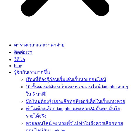
ตารางเวลาและราคาจ่าย
ติดต่อเรา
วิดิโอ
blog
รู้จักกับเรามากขึ้น
เรื่องที่ต้องรู้ก่อนเริ่มเล่นเว็บหวยออนไลน์
10 ขั้นตอนสมัครเว็บแทงหวยออนไลน์ iamjohn ง่ายๆ
ใน 5 นาที!
มือใหม่ต้องรู้! เจาะลึกทุกฟีเจอร์เด็ดในเว็บแทงหวย
ทำไมต้องเลือก iamjohn แทงหวย24 มั่นคง มั่นใจ
รวยได้จริง
หวยออนไลน์ vs หวยทั่วไป ทำไมถึงควรเลือกหวย
ออนไลน์กับ iamjohn