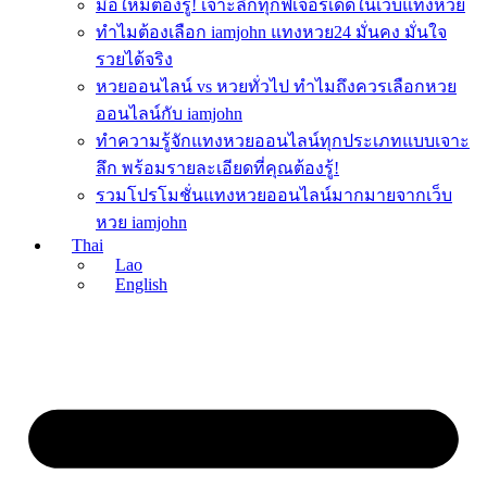
มือใหม่ต้องรู้! เจาะลึกทุกฟีเจอร์เด็ดในเว็บแทงหวย
ทำไมต้องเลือก iamjohn แทงหวย24 มั่นคง มั่นใจ
รวยได้จริง
หวยออนไลน์ vs หวยทั่วไป ทำไมถึงควรเลือกหวย
ออนไลน์กับ iamjohn
ทำความรู้จักแทงหวยออนไลน์ทุกประเภทแบบเจาะ
ลึก พร้อมรายละเอียดที่คุณต้องรู้!
รวมโปรโมชั่นแทงหวยออนไลน์มากมายจากเว็บ
หวย iamjohn
Thai
Lao
English