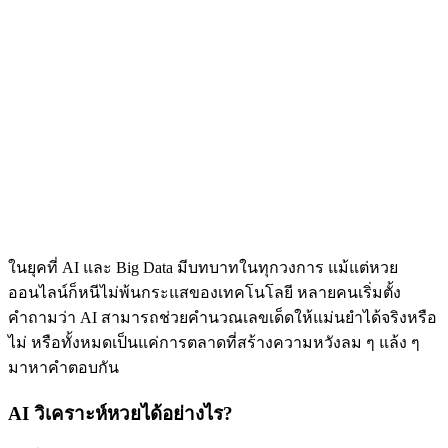
ในยุคที่ AI และ Big Data มีบทบาทในทุกวงการ แม้แต่หวย
ออนไลน์ก็หนีไม่พ้นกระแสของเทคโนโลยี หลายคนเริ่มตั้ง
คำถามว่า AI สามารถช่วยคำนวณเลขเด็ดให้แม่นยำได้จริงหรือ
ไม่ หรือทั้งหมดเป็นแค่การตลาดที่สร้างความหวังลม ๆ แล้ง ๆ
มาหาคำตอบกัน
AI วิเคราะห์หวยได้อย่างไร?