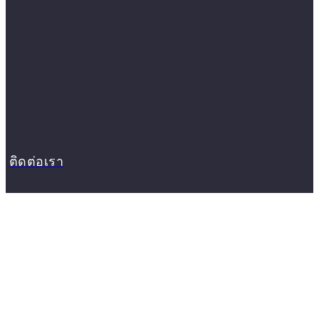
ติดต่อเรา