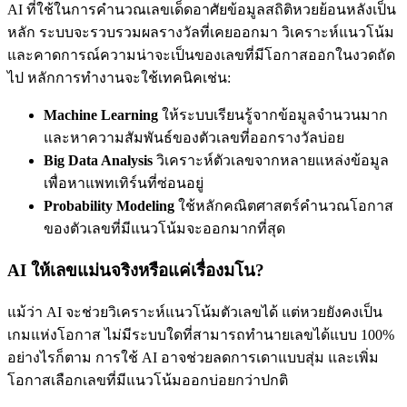
AI ที่ใช้ในการคำนวณเลขเด็ดอาศัยข้อมูลสถิติหวยย้อนหลังเป็น
หลัก ระบบจะรวบรวมผลรางวัลที่เคยออกมา วิเคราะห์แนวโน้ม
และคาดการณ์ความน่าจะเป็นของเลขที่มีโอกาสออกในงวดถัด
ไป หลักการทำงานจะใช้เทคนิคเช่น:
Machine Learning
ให้ระบบเรียนรู้จากข้อมูลจำนวนมาก
และหาความสัมพันธ์ของตัวเลขที่ออกรางวัลบ่อย
Big Data Analysis
วิเคราะห์ตัวเลขจากหลายแหล่งข้อมูล
เพื่อหาแพทเทิร์นที่ซ่อนอยู่
Probability Modeling
ใช้หลักคณิตศาสตร์คำนวณโอกาส
ของตัวเลขที่มีแนวโน้มจะออกมากที่สุด
AI ให้เลขแม่นจริงหรือแค่เรื่องมโน?
แม้ว่า AI จะช่วยวิเคราะห์แนวโน้มตัวเลขได้ แต่หวยยังคงเป็น
เกมแห่งโอกาส ไม่มีระบบใดที่สามารถทำนายเลขได้แบบ 100%
อย่างไรก็ตาม การใช้ AI อาจช่วยลดการเดาแบบสุ่ม และเพิ่ม
โอกาสเลือกเลขที่มีแนวโน้มออกบ่อยกว่าปกติ