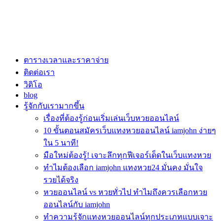
ตารางเวลาและราคาจ่าย
ติดต่อเรา
วิดิโอ
blog
รู้จักกับเรามากขึ้น
เรื่องที่ต้องรู้ก่อนเริ่มเล่นเว็บหวยออนไลน์
10 ขั้นตอนสมัครเว็บแทงหวยออนไลน์ iamjohn ง่ายๆ
ใน 5 นาที!
มือใหม่ต้องรู้! เจาะลึกทุกฟีเจอร์เด็ดในเว็บแทงหวย
ทำไมต้องเลือก iamjohn แทงหวย24 มั่นคง มั่นใจ
รวยได้จริง
หวยออนไลน์ vs หวยทั่วไป ทำไมถึงควรเลือกหวย
ออนไลน์กับ iamjohn
ทำความรู้จักแทงหวยออนไลน์ทุกประเภทแบบเจาะ