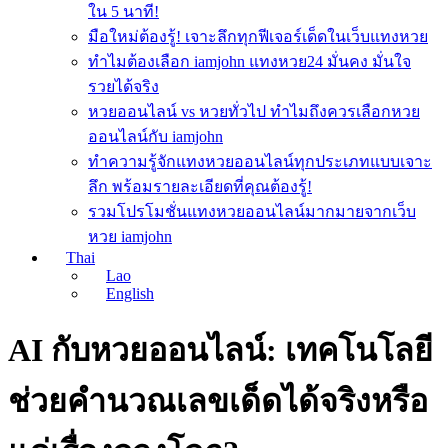
ใน 5 นาที!
มือใหม่ต้องรู้! เจาะลึกทุกฟีเจอร์เด็ดในเว็บแทงหวย
ทำไมต้องเลือก iamjohn แทงหวย24 มั่นคง มั่นใจ
รวยได้จริง
หวยออนไลน์ vs หวยทั่วไป ทำไมถึงควรเลือกหวย
ออนไลน์กับ iamjohn
ทำความรู้จักแทงหวยออนไลน์ทุกประเภทแบบเจาะ
ลึก พร้อมรายละเอียดที่คุณต้องรู้!
รวมโปรโมชั่นแทงหวยออนไลน์มากมายจากเว็บ
หวย iamjohn
Thai
Lao
English
AI กับหวยออนไลน์: เทคโนโลยี
ช่วยคำนวณเลขเด็ดได้จริงหรือ