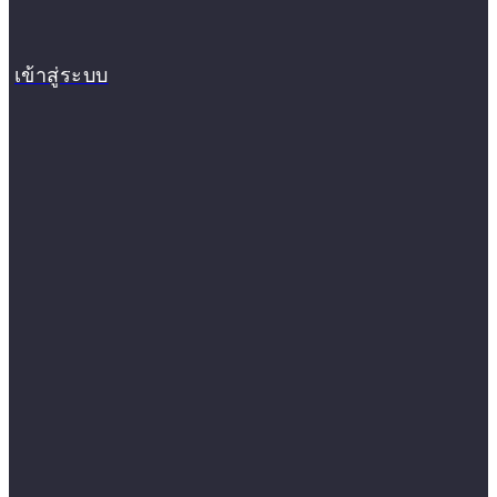
เข้าสู่ระบบ