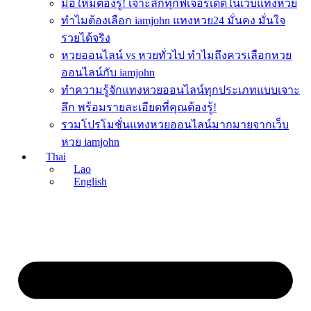
มือใหม่ต้องรู้! เจาะลึกทุกฟีเจอร์เด็ดในเว็บแทงหวย
ทำไมต้องเลือก iamjohn แทงหวย24 มั่นคง มั่นใจ
รวยได้จริง
หวยออนไลน์ vs หวยทั่วไป ทำไมถึงควรเลือกหวย
ออนไลน์กับ iamjohn
ทำความรู้จักแทงหวยออนไลน์ทุกประเภทแบบเจาะ
ลึก พร้อมรายละเอียดที่คุณต้องรู้!
รวมโปรโมชั่นแทงหวยออนไลน์มากมายจากเว็บ
หวย iamjohn
Thai
Lao
English