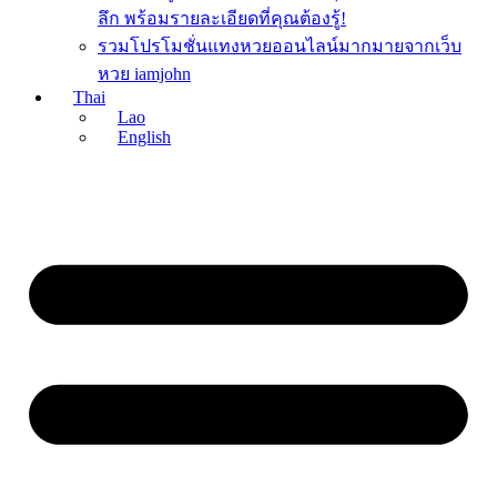
ลึก พร้อมรายละเอียดที่คุณต้องรู้!
รวมโปรโมชั่นแทงหวยออนไลน์มากมายจากเว็บ
หวย iamjohn
Thai
Lao
English