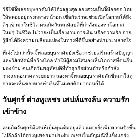
วิธีใช้จี้พลอยบุษราคัมให้ได้ผลสูงสุด ลองสวมเป็นจี้ห้อยคอ โดย
ให้พลอยอยู่ตรงกลางหน้าอก เชื่อกันว่าจะช่วยเปิดโอกาสให้สิ่ง
ดีๆ เข้ามาในชีวิต คนเกิดวันพฤหัสบดีที่กำลังมองหาโอกาส
ใหม่ๆ ในชีวิต ไม่ว่าจะเป็นเรื่องงาน การเงิน หรือความรัก อาจ
รู้สึกได้ถึงความเปลี่ยนแปลงในทางที่ดีขึ้นอย่างน่าประหลาดใจ
ที่เจ๋งไปกว่านั้น จี้พลอยบุษราคัมยังเชื่อว่าช่วยเสริมสร้างปัญญา
และวิสัยทัศน์ที่กว้างไกล ทำให้ผู้สวมใส่มองเห็นโอกาสที่คนอื่น
มองข้าม คนเกิดวันพฤหัสบดีที่ทำธุรกิจส่วนตัวหรือกำลัง
วางแผนอนาคตระยะยาว ลองหาจี้พลอยบุษราคัมสักชิ้นมาใส่ดู
อาจจะเห็นช่องทางทำเงินที่ไม่เคยคิดมาก่อนก็ได้
วันศุกร์ ต่างหูเพชร เสน่ห์แรงล้น ความรัก
เข้าข้าง
คนเกิดวันศุกร์มีเสน่ห์เป็นทุนเดิมอยู่แล้ว แต่จะยิ่งเพิ่มความปังขึ้น
ไปอีกถ้าได้ต่างหูเพชรมาประดับ เพชรเป็นอัญมณีที่แข็งแกร่ง