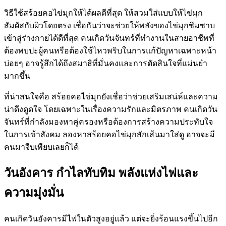
วิธีใช้สร้อยคอไข่มุกให้ได้ผลดีที่สุด ให้สวมใส่แบบให้ไข่มุก
สัมผัสกับผิวโดยตรง เชื่อกันว่าจะช่วยให้พลังของไข่มุกซึมซาบ
เข้าสู่ร่างกายได้ดีที่สุด คนเกิดวันจันทร์ที่ทำงานในสายอาชีพที่
ต้องพบปะผู้คนหรือต้องใช้ไหวพริบในการแก้ปัญหาเฉพาะหน้า
บ่อยๆ อาจรู้สึกได้ถึงสมาธิที่มั่นคงและการตัดสินใจที่แม่นยำ
มากขึ้น
ที่น่าสนใจคือ สร้อยคอไข่มุกยังเชื่อว่าช่วยเสริมเสน่ห์และความ
น่าดึงดูดใจ โดยเฉพาะในเรื่องความรักและมิตรภาพ คนเกิดวัน
จันทร์ที่กำลังมองหาคู่ครองหรือต้องการสร้างความประทับใจ
ในการเข้าสังคม ลองหาสร้อยคอไข่มุกสักเส้นมาใส่ดู อาจจะมี
คนมาจีบเพียบเลยก็ได้
วันอังคาร กำไลทับทิม พลังแห่งไฟและ
ความมุ่งมั่น
คนเกิดวันอังคารมีไฟในตัวสูงอยู่แล้ว แต่จะยิ่งร้อนแรงขึ้นไปอีก