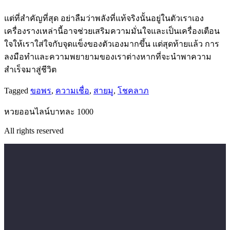
แต่ที่สำคัญที่สุด อย่าลืมว่าพลังที่แท้จริงนั้นอยู่ในตัวเราเอง
เครื่องรางเหล่านี้อาจช่วยเสริมความมั่นใจและเป็นเครื่องเตือน
ใจให้เราใส่ใจกับจุดแข็งของตัวเองมากขึ้น แต่สุดท้ายแล้ว การ
ลงมือทำและความพยายามของเราต่างหากที่จะนำพาความ
สำเร็จมาสู่ชีวิต
Tagged
ขอพร
,
ความเชื่อ
,
สายมู
,
โชคลาภ
หวยออนไลน์บาทละ 1000
All rights reserved