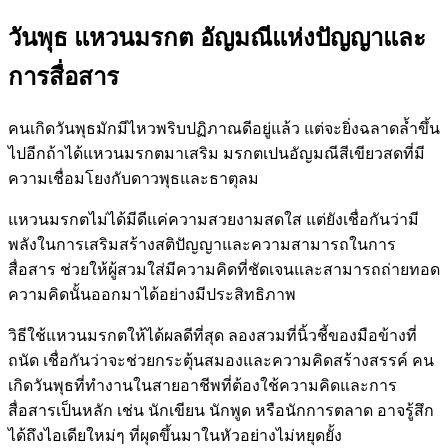
วันพุธ แหวนมรกต อัญมณีแห่งปัญญาและ
การสื่อสาร
คนเกิดวันพุธมักมีไหวพริบปฏิภาณดีอยู่แล้ว แต่จะยิ่งฉลาดล้ำขึ้น
ไปอีกถ้าได้แหวนมรกตมาเสริม มรกตเปนอัญมณีสีเขียวสดที่มี
ความเชื่อมโยงกับดาวพุธและธาตุลม
แหวนมรกตไม่ได้มีดีแค่ความสวยงามสดใส แต่ยังเชื่อกันว่ามี
พลังในการเสริมสร้างสติปัญญาและความสามารถในการ
สื่อสาร ช่วยให้ผู้สวมใส่มีความคิดที่ชัดเจนและสามารถถ่ายทอด
ความคิดนั้นออกมาได้อย่างมีประสิทธิภาพ
วิธีใช้แหวนมรกตให้ได้ผลดีที่สุด ลองสวมที่นิ้วชี้ของมือข้างที่
ถนัด เชื่อกันว่าจะช่วยกระตุ้นสมองและความคิดสร้างสรรค์ คน
เกิดวันพุธที่ทำงานในสายอาชีพที่ต้องใช้ความคิดและการ
สื่อสารเป็นหลัก เช่น นักเขียน นักพูด หรือนักการตลาด อาจรู้สึก
ได้ถึงไอเดียใหม่ๆ ที่ผุดขึ้นมาในหัวอย่างไม่หยุดยั้ง