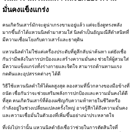
มั่นคงแข็งแกร่ง
คนเกิดวันเสาร์มักจะดูน่าเกรงขามอยู่แล้ว แต่จะยิ่งดูทรงพลัง
มากขึ้นถ้าได้แหวนนิลดำมาสวมใส่ นิลดำเป็นอัญมณีสีดำสนิทที่
มีความเชื่อมโยงกับดาวเสาร์และธาตุดิน
แหวนนิลดำไม่ใช่แค่เครื่องประดับที่ดูลึกลับน่าค้นหา แต่ยังเชื่อ
กันว่ามีพลังในการปกป้องและสร้างความมั่นคง ช่วยให้ผู้สวมใส่
มีความแข็งแกร่งทั้งร่างกายและจิตใจ สามารถต้านทานแรง
กดดันและอุปสรรคต่างๆ ได้ดี
วิธีใช้แหวนนิลดำให้ได้ผลสูงสุด ลองสวมที่นิ้วกลางของมือข้างที่
ถนัด เชื่อกันว่าจะช่วยเสริมพลังการปกป้องและความมั่นคงได้ดี
ที่สุด คนเกิดวันเสาร์ที่ต้องเผชิญกับความท้าทายในชีวิตหรือ
กำลังอยู่ในช่วงเปลี่ยนแปลงครั้งใหญ่ อาจรู้สึกได้ถึงความมั่นคง
และความเชื่อมั่นในตัวเองที่เพิ่มขึ้นอย่างน่าประหลาดใจ
ที่เจ๋งไปกว่านั้น แหวนนิลดำยังเชื่อว่าช่วยในการตัดสินใจที่