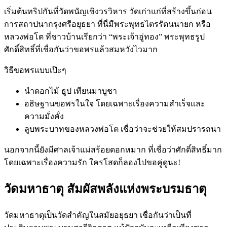
เริ่มต้นทริปกันที่วัดพนัญเชิงวรวิหาร วัดเก่าแก่ที่สร้างขึ้นก่อน
การสถาปนากรุงศรีอยุธยา ที่นี่มีพระพุทธไตรรัตนนายก หรือ
หลวงพ่อโต ที่ชาวบ้านเรียกว่า “พระเจ้าอู่ทอง” พระพุทธรูป
ศักดิ์สิทธิ์ที่เชื่อกันว่าขอพรแล้วสมหวังไวมาก
วิธีขอพรแบบเป๊ะๆ
นำดอกไม้ ธูป เทียนมาบูชา
อธิษฐานขอพรในใจ โดยเฉพาะเรื่องความสำเร็จและ
ความมั่งคั่ง
ลูบพระบาทของหลวงพ่อโต เชื่อว่าจะช่วยให้สมปรารถนา
นอกจากนี้ยังมีศาลเจ้าแม่สร้อยดอกหมาก ที่เชื่อว่าศักดิ์สิทธิ์มาก
โดยเฉพาะเรื่องความรัก ใครโสดก็ลองไปขอคู่ดูนะ!
วัดมหาธาตุ สัมผัสพลังแห่งพระบรมธาตุ
วัดมหาธาตุเป็นวัดสำคัญในสมัยอยุธยา เชื่อกันว่าเป็นที่