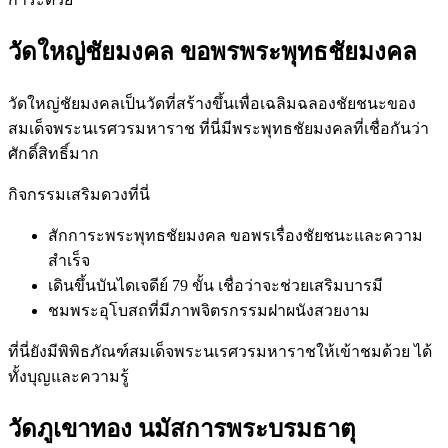
วัดใหญ่ชัยมงคล ขอพรพระพุทธชัยมงคล
วัดใหญ่ชัยมงคลเป็นวัดที่สร้างขึ้นเพื่อเฉลิมฉลองชัยชนะของ
สมเด็จพระนเรศวรมหาราช ที่นี่มีพระพุทธชัยมงคลที่เชื่อกันว่า
ศักดิ์สิทธิ์มาก
กิจกรรมเสริมดวงที่นี่
สักการะพระพุทธชัยมงคล ขอพรเรื่องชัยชนะและความ
สำเร็จ
เดินขึ้นบันไดเจดีย์ 79 ขั้น เชื่อว่าจะช่วยเสริมบารมี
ชมพระอุโบสถที่มีภาพจิตรกรรมฝาผนังสวยงาม
ที่นี่ยังมีพิพิธภัณฑ์สมเด็จพระนเรศวรมหาราชให้เข้าชมด้วย ได้
ทั้งบุญและความรู้
วัดภูเขาทอง นมัสการพระบรมธาตุ