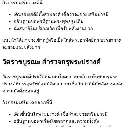
กิจกรรมเสริมดวงที่นี่
เดินรอบเจดีย์ทั้งสามองค์ เชื่อว่าจะช่วยเสริมบารมี
อธิษฐานขอพรที่ฐานพระพุทธรูปเดิม
นั่งสมาธิในบริเวณวัด เพื่อรับพลังงานบวก
แนะนำให้มาช่วงเช้าตรู่หรือเย็นใกล้พระอาทิตย์ตก บรรยากาศ
จะสวยและขลังมาก
วัดราชบูรณะ สำรวจกรุพระปรางค์
วัดราชบูรณะมีประวัติที่น่าสนใจมาก เคยมีการค้นพบกรุพระ
ปรางค์ที่บรรจุทรัพย์สมบัติมากมาย เชื่อกันว่าที่นี่มีพลังงานแห่ง
ความมั่งคั่งซ่อนอยู่
กิจกรรมเสริมโชคลาภที่นี่
เดินขึ้นบันไดพระปรางค์ เชื่อว่าจะช่วยเสริมบารมี
อธิษฐานขอพรเรื่องโชคลาภและความมั่งคั่ง