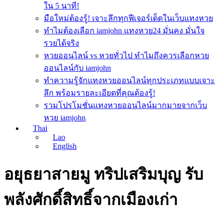
ใน 5 นาที!
มือใหม่ต้องรู้! เจาะลึกทุกฟีเจอร์เด็ดในเว็บแทงหวย
ทำไมต้องเลือก iamjohn แทงหวย24 มั่นคง มั่นใจ
รวยได้จริง
หวยออนไลน์ vs หวยทั่วไป ทำไมถึงควรเลือกหวย
ออนไลน์กับ iamjohn
ทำความรู้จักแทงหวยออนไลน์ทุกประเภทแบบเจาะ
ลึก พร้อมรายละเอียดที่คุณต้องรู้!
รวมโปรโมชั่นแทงหวยออนไลน์มากมายจากเว็บ
หวย iamjohn
Thai
Lao
English
อยุธยาสายมู ทริปเสริมบุญ รับ
พลังศักดิ์สิทธิ์จากเมืองเก่า