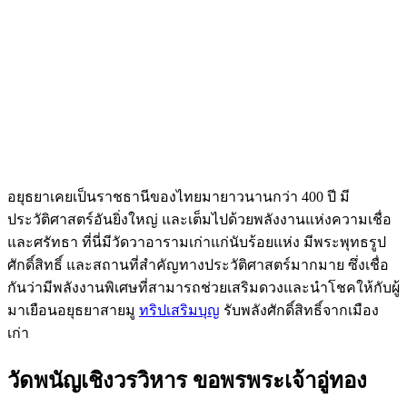
อยุธยาเคยเป็นราชธานีของไทยมายาวนานกว่า 400 ปี มี
ประวัติศาสตร์อันยิ่งใหญ่ และเต็มไปด้วยพลังงานแห่งความเชื่อ
และศรัทธา ที่นี่มีวัดวาอารามเก่าแก่นับร้อยแห่ง มีพระพุทธรูป
ศักดิ์สิทธิ์ และสถานที่สำคัญทางประวัติศาสตร์มากมาย ซึ่งเชื่อ
กันว่ามีพลังงานพิเศษที่สามารถช่วยเสริมดวงและนำโชคให้กับผู้
มาเยือนอยุธยาสายมู
ทริปเสริมบุญ
รับพลังศักดิ์สิทธิ์จากเมือง
เก่า
วัดพนัญเชิงวรวิหาร ขอพรพระเจ้าอู่ทอง