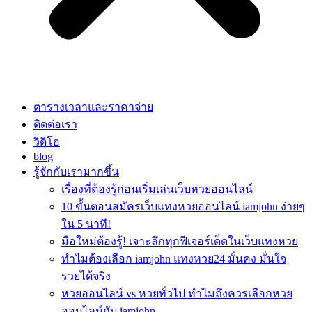
ตารางเวลาและราคาจ่าย
ติดต่อเรา
วิดิโอ
blog
รู้จักกับเรามากขึ้น
เรื่องที่ต้องรู้ก่อนเริ่มเล่นเว็บหวยออนไลน์
10 ขั้นตอนสมัครเว็บแทงหวยออนไลน์ iamjohn ง่ายๆ
ใน 5 นาที!
มือใหม่ต้องรู้! เจาะลึกทุกฟีเจอร์เด็ดในเว็บแทงหวย
ทำไมต้องเลือก iamjohn แทงหวย24 มั่นคง มั่นใจ
รวยได้จริง
หวยออนไลน์ vs หวยทั่วไป ทำไมถึงควรเลือกหวย
ออนไลน์กับ iamjohn