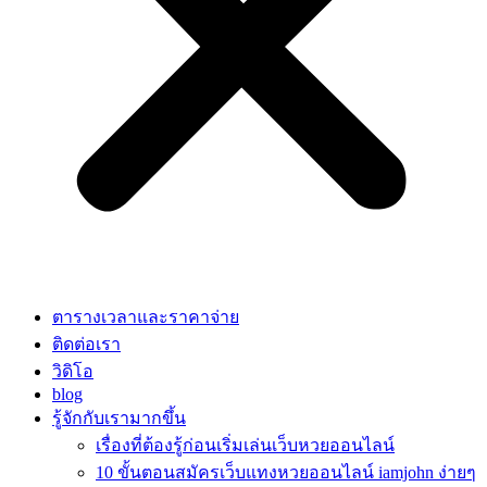
ตารางเวลาและราคาจ่าย
ติดต่อเรา
วิดิโอ
blog
รู้จักกับเรามากขึ้น
เรื่องที่ต้องรู้ก่อนเริ่มเล่นเว็บหวยออนไลน์
10 ขั้นตอนสมัครเว็บแทงหวยออนไลน์ iamjohn ง่ายๆ