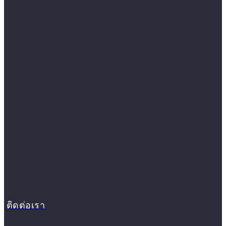
ติดต่อเรา