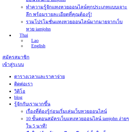
ทำความรู้จักแทงหวยออนไลน์ทุกประเภทแบบเจาะ
ลึก พร้อมรายละเอียดที่คุณต้องรู้!
รวมโปรโมชั่นแทงหวยออนไลน์มากมายจากเว็บ
หวย iamjohn
Thai
Lao
English
สมัครสมาชิก
เข้าสู่ระบบ
ตารางเวลาและราคาจ่าย
ติดต่อเรา
วิดิโอ
blog
รู้จักกับเรามากขึ้น
เรื่องที่ต้องรู้ก่อนเริ่มเล่นเว็บหวยออนไลน์
10 ขั้นตอนสมัครเว็บแทงหวยออนไลน์ iamjohn ง่ายๆ
ใน 5 นาที!