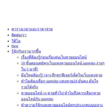
ตารางเวลาและราคาจ่าย
ติดต่อเรา
วิดิโอ
blog
รู้จักกับเรามากขึ้น
เรื่องที่ต้องรู้ก่อนเริ่มเล่นเว็บหวยออนไลน์
10 ขั้นตอนสมัครเว็บแทงหวยออนไลน์ iamjohn ง่ายๆ
ใน 5 นาที!
มือใหม่ต้องรู้! เจาะลึกทุกฟีเจอร์เด็ดในเว็บแทงหวย
ทำไมต้องเลือก iamjohn แทงหวย24 มั่นคง มั่นใจ
รวยได้จริง
หวยออนไลน์ vs หวยทั่วไป ทำไมถึงควรเลือกหวย
ออนไลน์กับ iamjohn
ทำความรู้จักแทงหวยออนไลน์ทุกประเภทแบบเจาะ