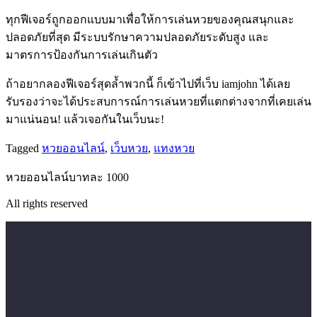
ทุกฟีเจอร์ถูกออกแบบมาเพื่อให้การเล่นหวยของคุณสนุกและ
ปลอดภัยที่สุด มีระบบรักษาความปลอดภัยระดับสูง และ
มาตรการป้องกันการเล่นเกินตัว
ถ้าอยากลองฟีเจอร์สุดล้ำพวกนี้ ก็เข้าไปที่เว็บ iamjohn ได้เลย
รับรองว่าจะได้ประสบการณ์การเล่นหวยที่แตกต่างจากที่เคยเล่น
มาแน่นอน! แล้วเจอกันในเว็บนะ!
Tagged
หวยออนไลน์
,
เว็บหวย
,
แทงหวย
หวยออนไลน์บาทละ 1000
All rights reserved