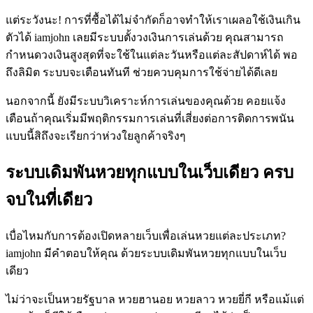
แต่ระวังนะ! การที่ซื้อได้ไม่จำกัดก็อาจทำให้เราเผลอใช้เงินเกิน
ตัวได้ iamjohn เลยมีระบบตั้งวงเงินการเล่นด้วย คุณสามารถ
กำหนดวงเงินสูงสุดที่จะใช้ในแต่ละวันหรือแต่ละสัปดาห์ได้ พอ
ถึงลิมิต ระบบจะเตือนทันที ช่วยควบคุมการใช้จ่ายได้ดีเลย
นอกจากนี้ ยังมีระบบวิเคราะห์การเล่นของคุณด้วย คอยแจ้ง
เตือนถ้าคุณเริ่มมีพฤติกรรมการเล่นที่เสี่ยงต่อการติดการพนัน
แบบนี้สิถึงจะเรียกว่าห่วงใยลูกค้าจริงๆ
ระบบเดิมพันหวยทุกแบบในเว็บเดียว ครบ
จบในที่เดียว
เบื่อไหมกับการต้องเปิดหลายเว็บเพื่อเล่นหวยแต่ละประเภท?
iamjohn มีคำตอบให้คุณ ด้วยระบบเดิมพันหวยทุกแบบในเว็บ
เดียว
ไม่ว่าจะเป็นหวยรัฐบาล หวยฮานอย หวยลาว หวยยี่กี หรือแม้แต่