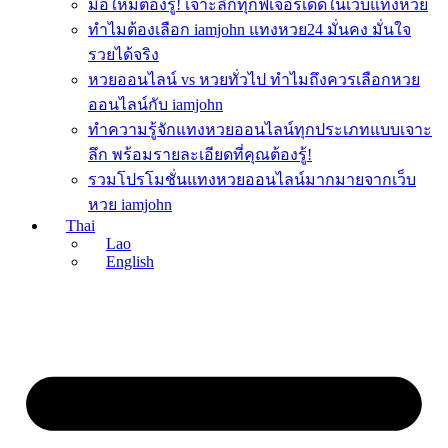
มือใหม่ต้องรู้! เจาะลึกทุกฟีเจอร์เด็ดในเว็บแทงหวย
ทำไมต้องเลือก iamjohn แทงหวย24 มั่นคง มั่นใจ
รวยได้จริง
หวยออนไลน์ vs หวยทั่วไป ทำไมถึงควรเลือกหวย
ออนไลน์กับ iamjohn
ทำความรู้จักแทงหวยออนไลน์ทุกประเภทแบบเจาะ
ลึก พร้อมรายละเอียดที่คุณต้องรู้!
รวมโปรโมชั่นแทงหวยออนไลน์มากมายจากเว็บ
หวย iamjohn
Thai
Lao
English