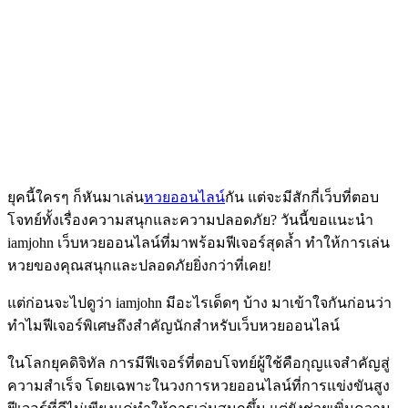
ยุคนี้ใครๆ ก็หันมาเล่น
หวยออนไลน์
กัน แต่จะมีสักกี่เว็บที่ตอบ
โจทย์ทั้งเรื่องความสนุกและความปลอดภัย? วันนี้ขอแนะนำ
iamjohn เว็บหวยออนไลน์ที่มาพร้อมฟีเจอร์สุดล้ำ ทำให้การเล่น
หวยของคุณสนุกและปลอดภัยยิ่งกว่าที่เคย!
แต่ก่อนจะไปดูว่า iamjohn มีอะไรเด็ดๆ บ้าง มาเข้าใจกันก่อนว่า
ทำไมฟีเจอร์พิเศษถึงสำคัญนักสำหรับเว็บหวยออนไลน์
ในโลกยุคดิจิทัล การมีฟีเจอร์ที่ตอบโจทย์ผู้ใช้คือกุญแจสำคัญสู่
ความสำเร็จ โดยเฉพาะในวงการหวยออนไลน์ที่การแข่งขันสูง