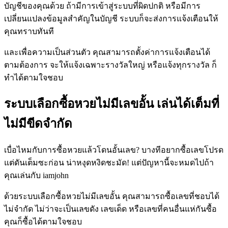
บัญชีของคุณด้วย ถ้ามีการเข้าสู่ระบบที่ผิดปกติ หรือมีการ
เปลี่ยนแปลงข้อมูลสำคัญในบัญชี ระบบก็จะส่งการแจ้งเตือนให้
คุณทราบทันที
และเพื่อความเป็นส่วนตัว คุณสามารถตั้งค่าการแจ้งเตือนได้
ตามต้องการ จะให้แจ้งเฉพาะรางวัลใหญ่ หรือแจ้งทุกรางวัล ก็
ทำได้ตามใจชอบ
ระบบเลือกซื้อหวยไม่มีเลขอั้น เล่นได้เต็มที่
ไม่มีขีดจำกัด
เบื่อไหมกับการซื้อหวยแล้วโดนอั้นเลข? บางทีอยากซื้อเลขโปรด
แต่ดันเต็มซะก่อน น่าหงุดหงิดชะมัด! แต่ปัญหานี้จะหมดไปถ้า
คุณเล่นกับ iamjohn
ด้วยระบบเลือกซื้อหวยไม่มีเลขอั้น คุณสามารถซื้อเลขที่ชอบได้
ไม่จำกัด ไม่ว่าจะเป็นเลขดัง เลขเด็ด หรือเลขที่คนอื่นแห่กันซื้อ
คุณก็ซื้อได้ตามใจชอบ