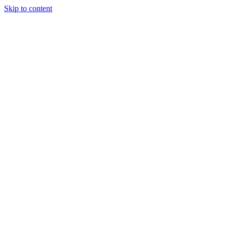
Skip to content