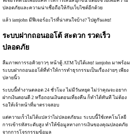
ฟีเจอร์ที่ดีไม่เพียงแค่ทำให้การเล่นสนุกขึ้น แต่ยังช่วยเพิ่มความ
ปลอดภัยและความน่าเชื่อถือให้กับเว็บไซต์อีกด้วย
แล้ว iamjohn มีฟีเจอร์อะไรที่น่าสนใจบ้าง? ไปดูกันเลย!
ระบบฝากถอนออโต้ สะดวก รวดเร็ว
ปลอดภัย
ลืมภาพการรอคิวยาวๆ หน้าตู้ ATM ไปได้เลย! iamjohn มาพร้อม
ระบบฝากถอนออโต้ที่ทำให้การทำธุรกรรมเป็นเรื่องง่ายๆ เพียง
ปลายนิ้ว
ระบบนี้ทำงานตลอด 24 ชั่วโมง ไม่มีวันหยุด ไม่ว่าคุณจะอยาก
ฝากเงินตอนตี 2 หรือถอนเงินตอนเที่ยงคืน ก็ทำได้ทันที ไม่ต้อง
รอให้เจ้าหน้าที่มาตรวจสอบ
แต่ความเร็วไม่ได้แปลว่าไม่ปลอดภัยนะ ระบบนี้ใช้เทคโนโลยี
การเข้ารหัสระดับสูง ทำให้ข้อมูลทางการเงินของคุณปลอดภัย
จากการโจรกรรมข้อมูล