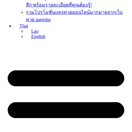
ลึก พร้อมรายละเอียดที่คุณต้องรู้!
รวมโปรโมชั่นแทงหวยออนไลน์มากมายจากเว็บ
หวย iamjohn
Thai
Lao
English