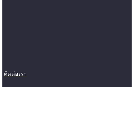
ติดต่อเรา