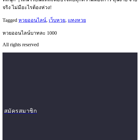
จริง ไม่มีอะไรต้องห่วง!
Tagged
หวยออนไลน์
,
เว็บหวย
,
แทงหวย
หวยออนไลน์บาทละ 1000
All rights reserved
สมัครสมาชิก