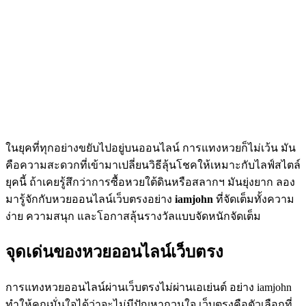
ในยุคที่ทุกอย่างขยับไปอยู่บนออนไลน์ การแทงหวยก็ไม่เว้น มัน
คือความสะดวกที่เข้ามาเปลี่ยนวิธีลุ้นโชคให้เหมาะกับไลฟ์สไตล์
ยุคนี้ ถ้าเคยรู้สึกว่าการซื้อหวยใต้ดินหรือสลากฯ มันยุ่งยาก ลอง
มารู้จักกับหวยออนไลน์เว็บตรงอย่าง
iamjohn
ที่จัดเต็มทั้งความ
ง่าย ความสนุก และโอกาสลุ้นรางวัลแบบจัดหนักจัดเต็ม
จุดเด่นของหวยออนไลน์เว็บตรง
การแทงหวยออนไลน์ผ่านเว็บตรงไม่ผ่านเอเย่นต์ อย่าง iamjohn
ทำให้คุณมั่นใจได้ว่าจะไม่มีปัญหากวนใจ เว็บตรงคือตัวเลือกที่