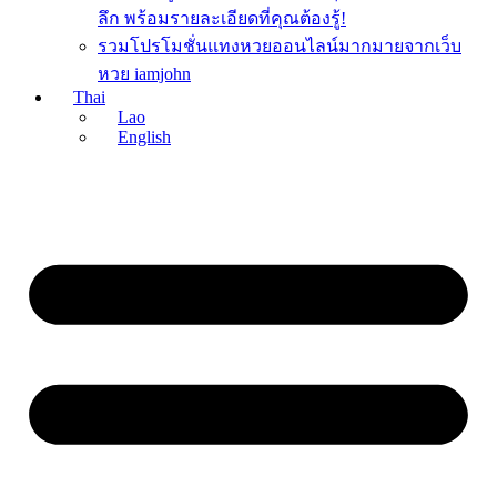
ลึก พร้อมรายละเอียดที่คุณต้องรู้!
รวมโปรโมชั่นแทงหวยออนไลน์มากมายจากเว็บ
หวย iamjohn
Thai
Lao
English