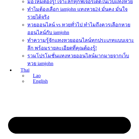
มือใหม่ต้องรู้! เจาะลึกทุกฟีเจอร์เด็ดในเว็บแทงหวย
ทำไมต้องเลือก iamjohn แทงหวย24 มั่นคง มั่นใจ
รวยได้จริง
หวยออนไลน์ vs หวยทั่วไป ทำไมถึงควรเลือกหวย
ออนไลน์กับ iamjohn
ทำความรู้จักแทงหวยออนไลน์ทุกประเภทแบบเจาะ
ลึก พร้อมรายละเอียดที่คุณต้องรู้!
รวมโปรโมชั่นแทงหวยออนไลน์มากมายจากเว็บ
หวย iamjohn
Thai
Lao
English