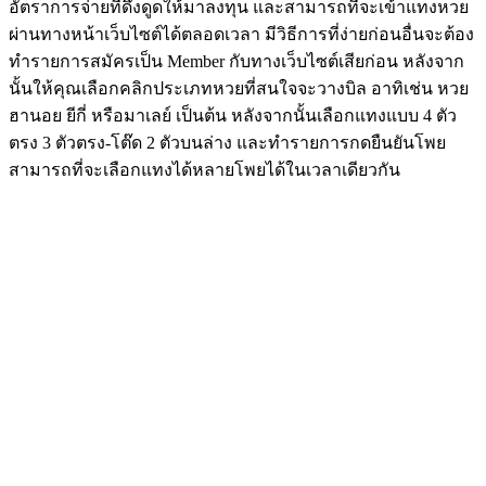
อัตราการจ่ายที่ดึงดูดให้มาลงทุน และสามารถที่จะเข้าแทงหวย
ผ่านทางหน้าเว็บไซต์ได้ตลอดเวลา มีวิธีการที่ง่ายก่อนอื่นจะต้อง
ทำรายการสมัครเป็น Member กับทางเว็บไซต์เสียก่อน หลังจาก
นั้นให้คุณเลือกคลิกประเภทหวยที่สนใจจะวางบิล อาทิเช่น หวย
ฮานอย ยีกี่ หรือมาเลย์ เป็นต้น หลังจากนั้นเลือกแทงแบบ 4 ตัว
ตรง 3 ตัวตรง-โต๊ด 2 ตัวบนล่าง และทำรายการกดยืนยันโพย
สามารถที่จะเลือกแทงได้หลายโพยได้ในเวลาเดียวกัน