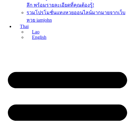
ลึก พร้อมรายละเอียดที่คุณต้องรู้!
รวมโปรโมชั่นแทงหวยออนไลน์มากมายจากเว็บ
หวย iamjohn
Thai
Lao
English