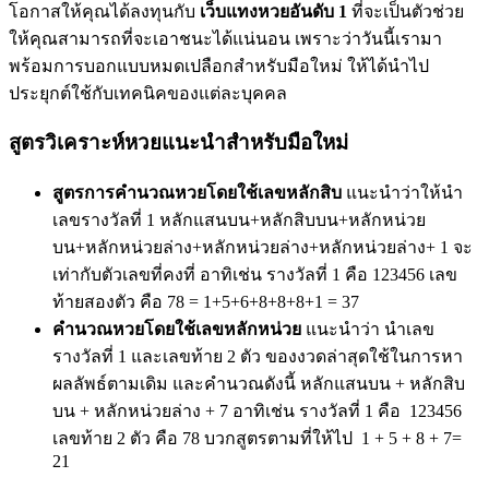
โอกาสให้คุณได้ลงทุนกับ
เว็บแทงหวยอันดับ 1
ที่จะเป็นตัวช่วย
ให้คุณสามารถที่จะเอาชนะได้แน่นอน เพราะว่าวันนี้เรามา
พร้อมการบอกแบบหมดเปลือกสำหรับมือใหม่ ให้ได้นำไป
ประยุกต์ใช้กับเทคนิคของแต่ละบุคคล
สูตรวิเคราะห์หวยแนะนำสำหรับมือใหม่
สูตรการคำนวณหวยโดยใช้เลขหลักสิบ
แนะนำว่าให้นำ
เลขรางวัลที่ 1 หลักแสนบน+หลักสิบบน+หลักหน่วย
บน+หลักหน่วยล่าง+หลักหน่วยล่าง+หลักหน่วยล่าง+ 1 จะ
เท่ากับตัวเลขที่คงที่ อาทิเช่น รางวัลที่ 1 คือ 123456 เลข
ท้ายสองตัว คือ 78 = 1+5+6+8+8+8+1 = 37
คำนวณหวยโดยใช้เลขหลักหน่วย
แนะนำว่า นำเลข
รางวัลที่ 1 และเลขท้าย 2 ตัว ของงวดล่าสุดใช้ในการหา
ผลลัพธ์ตามเดิม และคำนวณดังนี้ หลักแสนบน + หลักสิบ
บน + หลักหน่วยล่าง + 7 อาทิเช่น รางวัลที่ 1 คือ 123456
เลขท้าย 2 ตัว คือ 78 บวกสูตรตามที่ให้ไป 1 + 5 + 8 + 7=
21