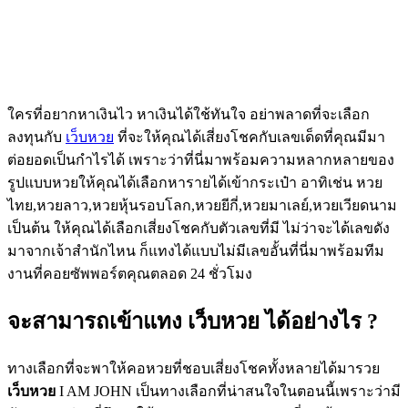
ใครที่อยากหาเงินไว หาเงินได้ใช้ทันใจ อย่าพลาดที่จะเลือก
ลงทุนกับ
เว็บหวย
ที่จะให้คุณได้เสี่ยงโชคกับเลขเด็ดที่คุณมีมา
ต่อยอดเป็นกำไรได้ เพราะว่าที่นี่มาพร้อมความหลากหลายของ
รูปแบบหวยให้คุณได้เลือกหารายได้เข้ากระเป๋า อาทิเช่น หวย
ไทย,หวยลาว,หวยหุ้นรอบโลก,หวยยีกี่,หวยมาเลย์,หวยเวียดนาม
เป็นต้น ให้คุณได้เลือกเสี่ยงโชคกับตัวเลขที่มี ไม่ว่าจะได้เลขดัง
มาจากเจ้าสำนักไหน ก็แทงได้แบบไม่มีเลขอั้นที่นี่มาพร้อมทีม
งานที่คอยซัพพอร์ตคุณตลอด 24 ชั่วโมง
จะสามารถเข้าแทง เว็บหวย ได้อย่างไร ?
ทางเลือกที่จะพาให้คอหวยที่ชอบเสี่ยงโชคทั้งหลายได้มารวย
เว็บหวย
I AM JOHN เป็นทางเลือกที่น่าสนใจในตอนนี้เพราะว่ามี