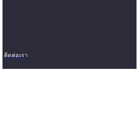
ติดต่อเรา