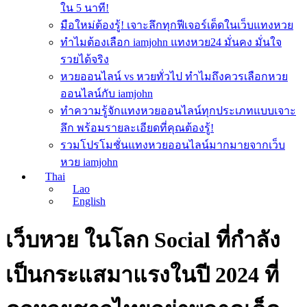
ใน 5 นาที!
มือใหม่ต้องรู้! เจาะลึกทุกฟีเจอร์เด็ดในเว็บแทงหวย
ทำไมต้องเลือก iamjohn แทงหวย24 มั่นคง มั่นใจ
รวยได้จริง
หวยออนไลน์ vs หวยทั่วไป ทำไมถึงควรเลือกหวย
ออนไลน์กับ iamjohn
ทำความรู้จักแทงหวยออนไลน์ทุกประเภทแบบเจาะ
ลึก พร้อมรายละเอียดที่คุณต้องรู้!
รวมโปรโมชั่นแทงหวยออนไลน์มากมายจากเว็บ
หวย iamjohn
Thai
Lao
English
เว็บหวย ในโลก Social ที่กำลัง
เป็นกระแสมาแรงในปี 2024 ที่