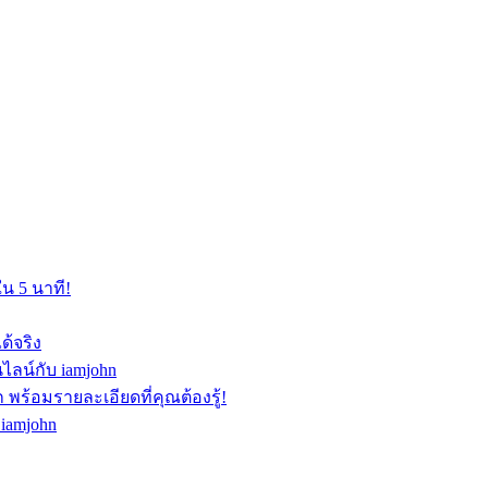
น 5 นาที!
ด้จริง
ลน์กับ iamjohn
ร้อมรายละเอียดที่คุณต้องรู้!
iamjohn